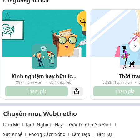
Cộng đồng nổi bật
Kinh nghiệm hay hữu íc...
Thời tr
88k Thành viên
·
60.1k Bài viết
52.3k Thành viên
·
Tham gia
Tham gia
Chuyên mục Webtretho
Làm Mẹ
Kinh Nghiệm Hay
Giải Trí Cho Gia Đình
Sức Khoẻ
Phong Cách Sống
Làm Đẹp
Tâm Sự