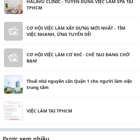
HALAVU CLINIC - TUYỂN DỤNG VIỆC LÀM SPA TẠI
TPHCM
CƠ HỘI VIỆC LÀM XÂY DỰNG MỚI NHẤT - TÌM
VIỆC NHANH, ỨNG TUYỂN DỄ!
CƠ HỘI VIỆC LÀM CƠ KHÍ - CHẾ TẠO ĐANG CHỜ
BẠN!
Thuê nhà nguyên căn Quận 1 cho người làm việc
trung tâm
VIỆC LÀM TẠI TPHCM
Được xem nhiều