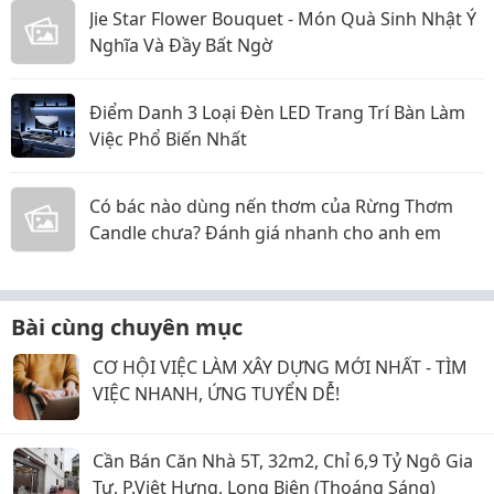
Jie Star Flower Bouquet - Món Quà Sinh Nhật Ý
Nghĩa Và Đầy Bất Ngờ
Điểm Danh 3 Loại Đèn LED Trang Trí Bàn Làm
Việc Phổ Biến Nhất
Có bác nào dùng nến thơm của Rừng Thơm
Candle chưa? Đánh giá nhanh cho anh em
Bài cùng chuyên mục
CƠ HỘI VIỆC LÀM XÂY DỰNG MỚI NHẤT - TÌM
VIỆC NHANH, ỨNG TUYỂN DỄ!
Cần Bán Căn Nhà 5T, 32m2, Chỉ 6,9 Tỷ Ngô Gia
Tự, P.Việt Hưng, Long Biên (Thoáng Sáng)