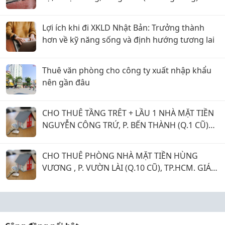
Lợi ích khi đi XKLD Nhật Bản: Trưởng thành
hơn về kỹ năng sống và định hướng tương lai
Thuê văn phòng cho công ty xuất nhập khẩu
nên gần đâu
CHO THUÊ TẦNG TRÊT + LẦU 1 NHÀ MẶT TIỀN
NGUYỄN CÔNG TRỨ, P. BẾN THÀNH (Q.1 CŨ)
GIÁ 20 TRIỆU.
CHO THUÊ PHÒNG NHÀ MẶT TIỀN HÙNG
VƯƠNG , P. VƯỜN LÀI (Q.10 CŨ), TP.HCM. GIÁ 4
TRIỆU 500 NGÀN.