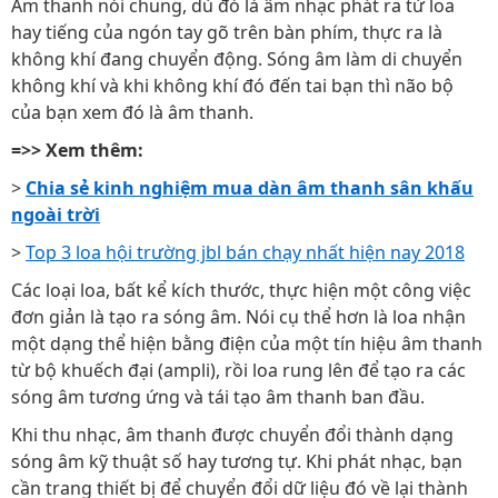
Âm thanh nói chung, dù đó là âm nhạc phát ra từ loa
hay tiếng của ngón tay gõ trên bàn phím, thực ra là
không khí đang chuyển động. Sóng âm làm di chuyển
không khí và khi không khí đó đến tai bạn thì não bộ
của bạn xem đó là âm thanh.
=>> Xem thêm:
>
Chia sẻ kinh nghiệm mua dàn âm thanh sân khấu
ngoài trời
>
Top 3 loa hội trường jbl bán chạy nhất hiện nay 2018
Các loại loa, bất kể kích thước, thực hiện một công việc
đơn giản là tạo ra sóng âm. Nói cụ thể hơn là loa nhận
một dạng thể hiện bằng điện của một tín hiệu âm thanh
từ bộ khuếch đại (ampli), rồi loa rung lên để tạo ra các
sóng âm tương ứng và tái tạo âm thanh ban đầu.
Khi thu nhạc, âm thanh được chuyển đổi thành dạng
sóng âm kỹ thuật số hay tương tự. Khi phát nhạc, bạn
cần trang thiết bị để chuyển đổi dữ liệu đó về lại thành