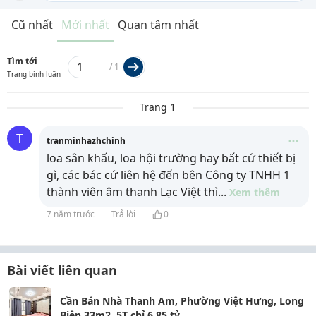
Cũ nhất
Mới nhất
Quan tâm nhất
Tìm tới
/
1
Trang bình luận
Trang 1
T
tranminhazhchinh
loa sân khấu, loa hội trường hay bất cứ thiết bị
gì, các bác cứ liên hệ đến bên Công ty TNHH 1
thành viên âm thanh Lạc Việt thì
...
Xem thêm
7 năm trước
Trả lời
0
Bài viết liên quan
Cần Bán Nhà Thanh Am, Phường Việt Hưng, Long
Biên 33m2, 5T chỉ 6,85 tỷ