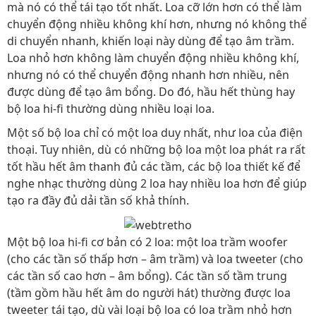
mà nó có thể tái tạo tốt nhất. Loa cỡ lớn hơn có thể làm
chuyển động nhiều không khí hơn, nhưng nó không thể
di chuyển nhanh, khiến loại này dùng để tạo âm trầm.
Loa nhỏ hơn không làm chuyển động nhiều không khí,
nhưng nó có thể chuyển động nhanh hơn nhiều, nên
được dùng để tạo âm bổng. Do đó, hầu hết thùng hay
bộ loa hi-fi thường dùng nhiều loại loa.
Một số bộ loa chỉ có một loa duy nhất, như loa của điện
thoại. Tuy nhiên, dù có những bộ loa một loa phát ra rất
tốt hầu hết âm thanh đủ các tầm, các bộ loa thiết kế để
nghe nhạc thường dùng 2 loa hay nhiều loa hơn để giúp
tạo ra đầy đủ dải tần số khả thính.
Một bộ loa hi-fi cơ bản có 2 loa: một loa trầm woofer
(cho các tần số thấp hơn – âm trầm) và loa tweeter (cho
các tần số cao hơn – âm bổng). Các tần số tầm trung
(tầm gồm hầu hết âm do người hát) thường được loa
tweeter tái tạo, dù vài loại bộ loa có loa trầm nhỏ hơn