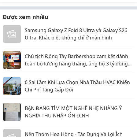
Được xem nhiều
Samsung Galaxy Z Fold 8 Ultra và Galaxy S26
Ultra: Khác biệt không chỉ ở màn hình
Chủ tịch Đông Tây Barbershop cam kết dành
toàn bộ lương hàng tháng, ủng hộ 3 tỷ đồng
cho Hội Chữ thập đỏ TP.HCM
6 Sai Lầm Khi Lựa Chọn Nhà Thầu HVAC Khiến
Chi Phí Tăng Gấp Đôi
BẠN ĐANG TÌM MỘT NGHỀ NHẸ NHÀNG Ý
NGHĨA THU NHẬP ỔN ĐỊNH
Nến Thơm Hoa Hồng - Tác Dụng Và Lợi Ích