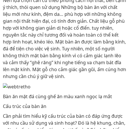
Nên lựa chọn căn cứ theo phong cách nội thất, bên cạnh
ý thích, thói quen sử dụng Những bộ bàn ăn với chất
liệu mới như kính, đệm da… phù hợp với những không
gian nội thất hiện đại, có tính đơn giản. Chất liệu gỗ phù
hợp với không gian giản dị hoặc cổ điển. tuy nhiên,
nguyên tắc này chỉ tương đối và hoàn toàn có thể kết
hợp linh hoạt, khéo léo. Mặt bàn ăn được làm bằng kính,
đá để tiện cho việc vệ sinh. Tuy nhiên, một số người
không thích mặt bàn bằng kính vì có cảm giác lạnh lẽo
và cảm thấy “ghê răng” khi nghe tiếng va chạm bát đĩa
lên mặt kính. Mặt gỗ cho cảm giác gần gũi, ấm cúng hơn
nhưng cần chú ý giữ vệ sinh.
Bàn ăn mặt đá cùng ghế ăn màu xanh ngọc lạ mắt
Cấu trúc của bàn ăn
Cần phải tìm hiểu kỹ cấu trúc của bàn có đáp ứng được
với nhu cầu sử dụng và sinh hoạt? Đó là hệ khung, chân,