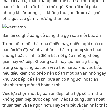
mặt có cấu tạo, kiểu dáng như thế nào? Có những kiểu
bàn xét kích thước thì có thể ngồi 3 người mỗi phía,
nhưng khi ăn xong lại… không thu gọn được các ghế
phía góc vào gầm vì vướng chân bàn.
Bàn ăn có ghế băng dễ dàng thu gọn sau mỗi bữa ăn
Trong bố trí nội thất nhà ở hiện nay, nhiều ngôi nhà có
bàn ăn lớn đặt về phía phòng khách, phòng sinh hoạt
chung hoặc chính là điểm kết nối giữa những không
gian này với bếp. Khoảng cách này tạo nên sự trang
trọng song cũng bất tiện vì có thể hơi xa khu vực bếp,
nếu điều kiện cho phép nên bố trí một bàn ăn nhỏ ngay
khu vực bếp, để tiện khi bữa ăn có ít người, hoặc ăn
nhanh trong một số hoàn cảnh.
Việc lựa chọn một bộ bàn ăn đẹp, phù hợp sẽ làm cho
không gian bếp được đẹp hơn, việc sử dụng , sinh hoạt
thuận tiện và sẽ ngon hơn. Hãy xem xét và cân nhắc thật