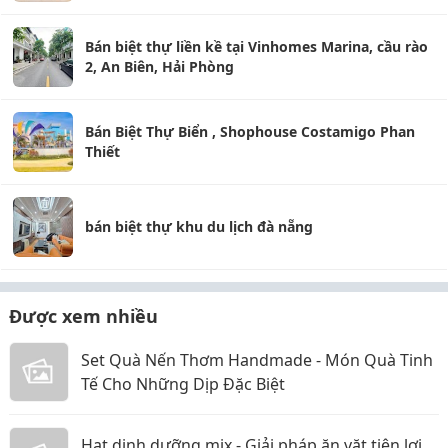
Bán biệt thự liền kề tại Vinhomes Marina, cầu rào
2, An Biên, Hải Phòng
Bán Biệt Thự Biển , Shophouse Costamigo Phan
Thiết
bán biệt thự khu du lịch đà nẵng
Được xem nhiều
Set Quà Nến Thơm Handmade - Món Quà Tinh
Tế Cho Những Dịp Đặc Biệt
Hạt dinh dưỡng mix - Giải pháp ăn vặt tiện lợi