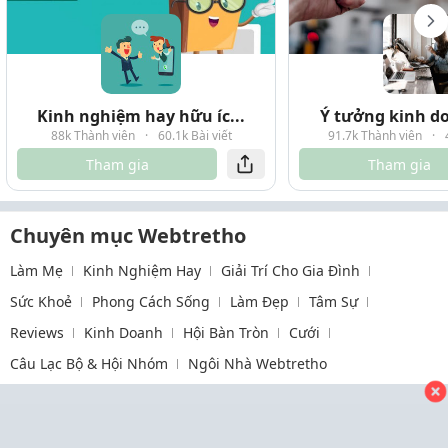
Kinh nghiệm hay hữu íc...
Ý tưởng kinh do
88k Thành viên
·
60.1k Bài viết
91.7k Thành viên
·
Tham gia
Tham gia
Chuyên mục Webtretho
Làm Mẹ
Kinh Nghiệm Hay
Giải Trí Cho Gia Đình
Sức Khoẻ
Phong Cách Sống
Làm Đẹp
Tâm Sự
Reviews
Kinh Doanh
Hội Bàn Tròn
Cưới
Câu Lạc Bộ & Hội Nhóm
Ngôi Nhà Webtretho