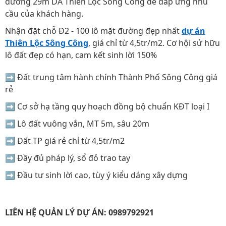
đường 29m DA Thiên Lộc Sông Công để đáp ứng nhu
cầu của khách hàng.
Nhận đặt chỗ Đ2 - 100 lô mặt đường đẹp nhất
dự án
Thiên Lộc Sông Công
, giá chỉ từ 4,5tr/m2. Cơ hội sử hữu
lô đất đẹp có hạn, cam kết sinh lời 150%
➡️ Đất trung tâm hành chính Thành Phố Sông Công giá
rẻ
➡️ Cơ sở hạ tầng quy hoạch đồng bộ chuẩn KĐT loại I
➡️ Lô đất vuông vắn, MT 5m, sâu 20m
➡️ Đất TP giá rẻ chỉ từ 4,5tr/m2
➡️ Đầy đủ pháp lý, sổ đỏ trao tay
➡️ Đầu tư sinh lời cao, tùy ý kiểu dáng xây dựng
LIÊN HỆ QUẢN LÝ DỰ ÁN: 0989792921