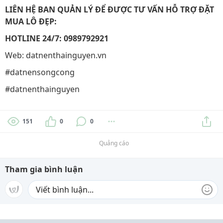
LIÊN HỆ BAN QUẢN LÝ ĐỂ ĐƯỢC TƯ VẤN HỖ TRỢ ĐẶT
MUA LÔ ĐẸP:
HOTLINE 24/7: 0989792921
Web: datnenthainguyen.vn
#datnensongcong
#datnenthainguyen
151
0
0
Quảng cáo
Tham gia bình luận