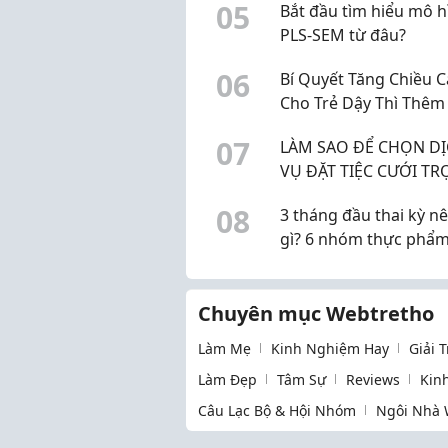
0
5
Bắt đầu tìm hiểu mô h
PLS-SEM từ đâu?
0
6
Bí Quyết Tăng Chiều 
Cho Trẻ Dậy Thì Thêm 
30cm Chuẩn Khoa Họ
0
7
LÀM SAO ĐỂ CHỌN D
VỤ ĐẶT TIỆC CƯỚI TR
GÓI UY TÍN Ở BẾN TRE
0
8
3 tháng đầu thai kỳ n
gì? 6 nhóm thực phẩm
chọn, không cần "ăn 
hai người"
Chuyên mục Webtretho
Làm Mẹ
Kinh Nghiệm Hay
Giải 
Làm Đẹp
Tâm Sự
Reviews
Kin
Câu Lạc Bộ & Hội Nhóm
Ngôi Nhà 