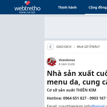
Thịnh hành
Cộng đồng
GIAO DỊCH
MUA GÌ? Ở ĐÂU?
thienkimsx
8 năm trước
Nhà sản xuất cu
menu da, cung c
Cơ sở sản xuất THIÊN KIM
Hotline: 0964 651 827 - 0903 167
Email: cosothienkim.info
@gmail
.