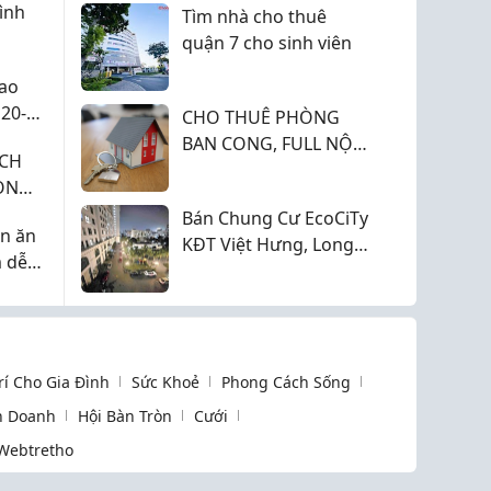
ình
Tìm nhà cho thuê
quận 7 cho sinh viên
Cao
20-
CHO THUÊ PHÒNG
c
BAN CONG, FULL NỘI
ỊCH
THẤT PHAN ANH, P.
ỌN
PHÚ THẠNH (TÂN PHÚ
?
Bán Chung Cư EcoCiTy
CŨ) GIÁ 5 TRIỆU.
ên ăn
KĐT Việt Hưng, Long
 dễ
Biên 73m2 chỉ 5,2 tỷ
cho
(sổ sẵn giao dịch)
Trí Cho Gia Đình
Sức Khoẻ
Phong Cách Sống
h Doanh
Hội Bàn Tròn
Cưới
Webtretho