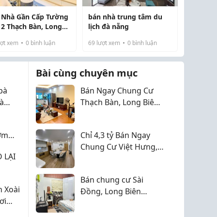
 Nhà Gần Cấp Tường
bán nhà trung tâm du
 2 Thạch Bàn, Long
lịch đà nẵng
, 35m2, 5T chỉ 7,1 tỷ
ợt xem
0
bình luận
69
lượt xem
0
bình luận
Bài cùng chuyên mục
bà
Bán Ngay Chung Cư
à
Thạch Bàn, Long Biên
ụng
70m2, 2pn, 2vs Chỉ 4,2
Tỷ (Sổ Sẵn Giao Dịch)
ơm
Chỉ 4,3 tỷ Bán Ngay
Chung Cư Việt Hưng,
 LẠI
Long Biên 70m2 (sổ
sẵn giao dịch ngay)
Bán chung cư Sài
 Xoài
Đồng, Long Biên
ơi
77m2, 2 ngủ, chỉ 4,45
tỷ