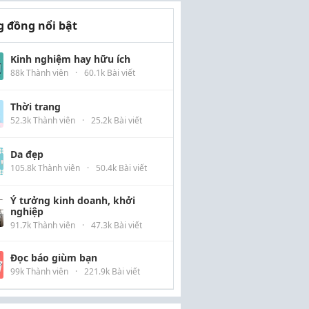
 đồng nổi bật
Kinh nghiệm hay hữu ích
88k Thành viên
·
60.1k Bài viết
Thời trang
52.3k Thành viên
·
25.2k Bài viết
Da đẹp
105.8k Thành viên
·
50.4k Bài viết
Ý tưởng kinh doanh, khởi
nghiệp
91.7k Thành viên
·
47.3k Bài viết
Đọc báo giùm bạn
99k Thành viên
·
221.9k Bài viết