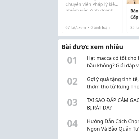
Chuyên viên Pháp lý kiêm
nhiệm việc Kinh doanh
Bán
Bất động sản
Cấp
Nội dung công việc:
Biên
67
lượt xem
0
bình luận
35
lư
- hỗ trợ và phụ giúp Luật
sư thực hiện các Công
việc của Công ty Luật:
Bài được xem nhiều
làm...
0
1
Hạt macca có tốt cho 
bầu không? Giải đáp v
những lưu ý khi sử d
0
2
Gợi ý quà tặng tinh tế,
thơm tho từ Rừng Th
Candle
0
3
TẠI SAO ĐẮP CÁM GẠO
BỊ RÁT DA?
0
4
Hướng Dẫn Cách Chọn
Ngon Và Bảo Quản Tư
Lâu