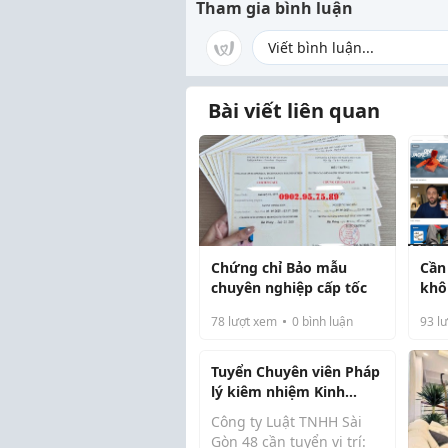
Tham gia bình luận
Bài viết liên quan
Chứng chỉ Bảo mẫu
Cần
chuyên nghiệp cấp tốc
khô
khôn
78
lượt xem
0
bình luận
93
lư
trư
Tuyển Chuyên viên Pháp
lý kiêm nhiệm Kinh
doanh Bất động sản
Công ty Luật TNHH Sài
Gòn 48 cần tuyển vị trí: