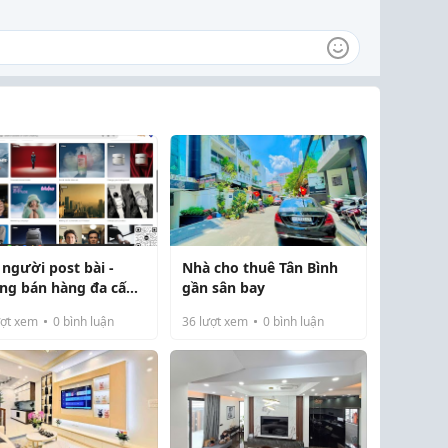
 người post bài -
Nhà cho thuê Tân Bình
ng bán hàng đa cấp -
gần sân bay
g upsell - trả phí
ợt xem
0
bình luận
36
lượt xem
0
bình luận
ớc khi làm