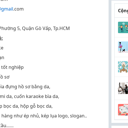
gmail
.com
Cộng
 Phường 5, Quận Gò Vấp, Tp.HCM
ó:
ke
ạn
 tốt nghiệp
hồ sơ
 bìa đựng hồ sơ bằng da,
 mi da, cuốn karaoke bìa da,
p bọc da, hộp gỗ bọc da,
h hàng như ép nhủ, kép lụa logo, slogan..
 cầu……