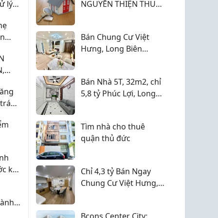
ử lý
NGUYỄN THIỆN THUẬT
ị trí: Đường D14, mặt
(Q.3 CŨ) GIÁ 4 TRIỆU.
.
hẹ
an
Bán Chung Cư Việt
Hưng, Long Biên
N
77m2, ban công
,
thoáng, chỉ 5,15 tỷ
NINH
Bán Nhà 5T, 32m2, chỉ
răng
5,8 tỷ Phúc Lợi, Long
 tránh
Biên (ngõ thoáng, gần
trường học)
iểm
Tìm nhà cho thuê
quận thủ đức
anh
ớc khi
Chỉ 4,3 tỷ Bán Ngay
iệu
Chung Cư Việt Hưng,
Long Biên 70m2 (sổ
dành
sẵn giao dịch ngay)
háng,
Bcons Center City: