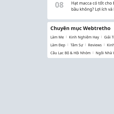
0
8
Hạt macca có tốt cho 
ủng hộ 3 tỷ đồng cho 
bầu không? Lợi ích và 
Chữ thập đỏ TP.HCM
khi sử dụng
Chuyên mục Webtretho
Làm Mẹ
Kinh Nghiệm Hay
Giải 
Làm Đẹp
Tâm Sự
Reviews
Kin
Câu Lạc Bộ & Hội Nhóm
Ngôi Nhà 