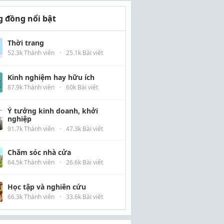
 đồng nổi bật
Thời trang
52.3k Thành viên
·
25.1k Bài viết
Kinh nghiệm hay hữu ích
87.9k Thành viên
·
60k Bài viết
Ý tưởng kinh doanh, khởi
nghiệp
91.7k Thành viên
·
47.3k Bài viết
Chăm sóc nhà cửa
64.5k Thành viên
·
26.6k Bài viết
Học tập và nghiên cứu
66.3k Thành viên
·
33.6k Bài viết