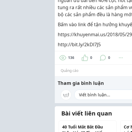
ngoan ưu đãi đến 40% cực hot tạ
tung ra rất nhiều các sản phẩm v
bộ các sản phẩm đều là hàng mới
Bấm vào link để tận hưởng khuyế
https://khuyenmai.us/2018/05/29
http://bit.ly/2kDl7J5
136
0
0
Quảng cáo
Tham gia bình luận
Bài viết liên quan
40 Tuổi Mắt Bắt Đầu
Cơ 