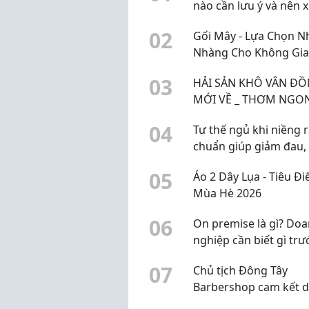
nào cần lưu ý và nên x
✅ V
thế nào?
tiề..
0
2
Gối Mây - Lựa Chọn N
Nhàng Cho Không Gi
Ngủ Hiện Đại
0
3
HẢI SẢN KHÔ VÂN ĐỒ
MỚI VỀ _ THƠM NGON
ĐẬM VỊ BIỂN QUẢNG 
0
4
Tư thế ngủ khi niềng 
chuẩn giúp giảm đau,
lệch mặt
0
5
Áo 2 Dây Lụa - Tiêu Đ
Mùa Hè 2026
0
6
On premise là gì? Do
nghiệp cần biết gì trư
tự đầu tư hạ tầng dữ l
0
7
Chủ tịch Đông Tây
Barbershop cam kết 
toàn bộ lương hàng t