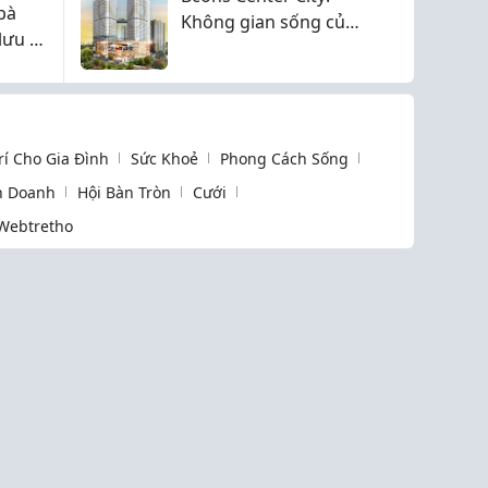
bà
Hội
Không gian sống của
lưu ý
xu hướng đô thị hiện
đại
Trí Cho Gia Đình
Sức Khoẻ
Phong Cách Sống
h Doanh
Hội Bàn Tròn
Cưới
Webtretho