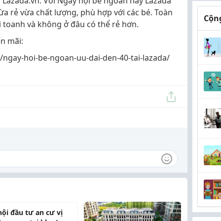
i Lazada.vn. Với Ngày hội bé ngoan này Lazada
ừa rẻ vừa chất lượng, phù hợp với các bé. Toàn
Cộng
 toanh và không ở đâu có thể rẻ hơn.
n mãi:
/ngay-hoi-be-ngoan-uu-dai-den-40-tai-lazada/
hội đầu tư an cư vị