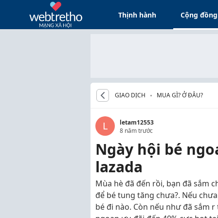
Thịnh hành
Cộng đồng
GIAO DỊCH
MUA GÌ? Ở ĐÂU?
letam12553
L
8 năm trước
Ngày hội bé ngo
lazada
Mùa hè đã đến rồi, bạn đã sắm 
để bé tung tăng chưa?. Nếu chưa
bé đi nào. Còn nếu như đã sắm r 