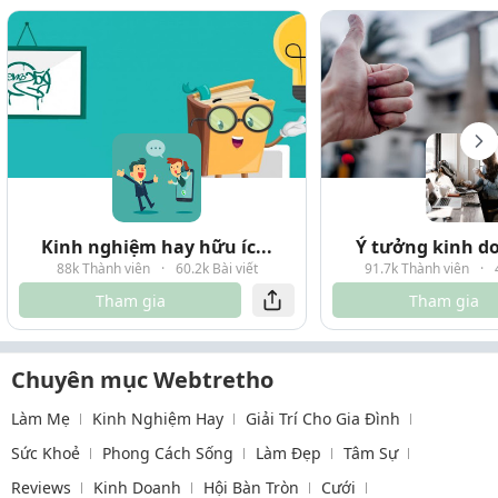
Kinh nghiệm hay hữu íc...
Ý tưởng kinh do
88k Thành viên
·
60.2k Bài viết
91.7k Thành viên
·
Tham gia
Tham gia
Chuyên mục Webtretho
Làm Mẹ
Kinh Nghiệm Hay
Giải Trí Cho Gia Đình
Sức Khoẻ
Phong Cách Sống
Làm Đẹp
Tâm Sự
Reviews
Kinh Doanh
Hội Bàn Tròn
Cưới