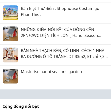
Bán Biệt Thự Biển , Shophouse Costamigo
Phan Thiết
NHỮNG ĐIỂM NỔI BẬT CỦA DÒNG CĂN
2PN+2WC DIỆN TÍCH LỚN _ Hanoi Season
Garden
BÁN NHÀ THẠCH BÀN, CỔ LINH -CÁCH 1 NHÀ
RA ĐƯỜNG Ô TÔ TRÁNH, DT 33m2, 5T chỉ 7,35
tỷ
Masterise hanoi seasons garden
Cộng đồng nổi bật