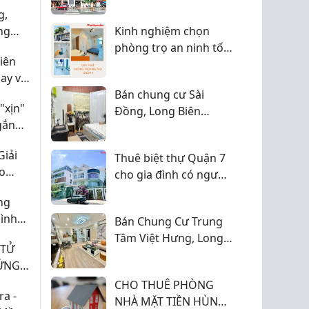
háng,
về vị trí
g,
Hội
ng
Kinh nghiệm chọn
phòng trọ an ninh tốt
iên
cho nữ
ay vì
Bán chung cư Sài
"xịn"
Đồng, Long Biên
gắn
77m2, 2 ngủ, chỉ 4,45
tỷ
Giải
Thuê biệt thự Quận 7
ho
cho gia đình có người
nước ngoài
ng
ình
Bán Chung Cư Trung
Tâm Việt Hưng, Long
 TỬ
Biên Tầng Cao View
ỨNG
Đẹp, 80m2, 3 ngủ, chỉ
Y!
CHO THUÊ PHÒNG
5,38 tỷ
a -
NHÀ MẶT TIỀN HÙNG