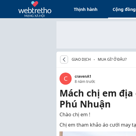
Thịnh hành
Cộng đồng
GIAO DỊCH
MUA GÌ? Ở ĐÂU?
cravenA1
C
8 năm trước
Mách chị em địa 
Phú Nhuận
Chào chị em !
Chị em tham khảo áo cưới may tại