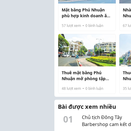
Mặt bằng Phú Nhuận
Nhà
phù hợp kinh doanh ăn
Nhu
uống không?
sốn
57
lượt xem
0
bình luận
67
lư
Thuê mặt bằng Phú
Thu
Nhuận mở phòng tập
Nhu
gym nhỏ
quả
48
lượt xem
0
bình luận
35
lư
Bài được xem nhiều
0
1
Chủ tịch Đông Tây
Barbershop cam kết 