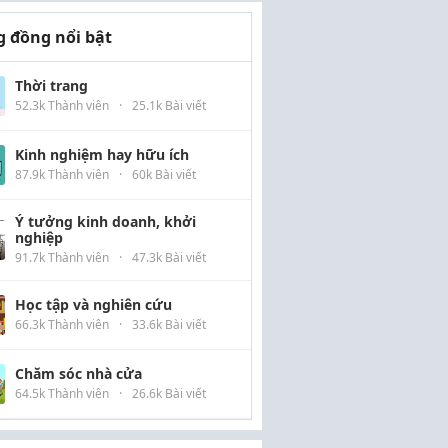
 đồng nổi bật
Thời trang
52.3k Thành viên
·
25.1k Bài viết
Kinh nghiệm hay hữu ích
87.9k Thành viên
·
60k Bài viết
Ý tưởng kinh doanh, khởi
nghiệp
91.7k Thành viên
·
47.3k Bài viết
Học tập và nghiên cứu
66.3k Thành viên
·
33.6k Bài viết
Chăm sóc nhà cửa
64.5k Thành viên
·
26.6k Bài viết