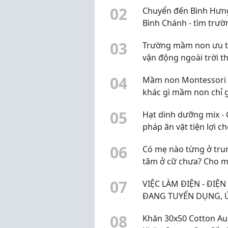
toàn bộ lương hàng t
0
2
Chuyển đến Bình Hưn
ủng hộ 3 tỷ đồng cho 
Bình Chánh - tìm trườ
Chữ thập đỏ TP.HCM
mầm non sao đây?
0
3
Trường mầm non ưu t
vận động ngoài trời th
học chữ sớm ở Q2
0
4
Mầm non Montessori 
khác gì mầm non chỉ 
mác Montessori?
0
5
Hạt dinh dưỡng mix - 
pháp ăn vặt tiện lợi c
cuộc sống hiện đại
0
6
Có mẹ nào từng ở tru
tâm ở cữ chưa? Cho m
xin review thực tế
0
7
VIỆC LÀM ĐIỆN - ĐIỆN
ĐANG TUYỂN DỤNG, 
TUYỂN NGAY HÔM NA
0
8
Khăn 30x50 Cotton Aur