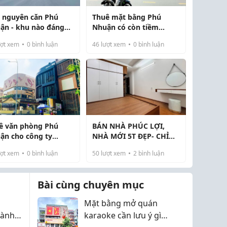
 nguyên căn Phú
Thuê mặt bằng Phú
ận - khu nào đáng
Nhuận có còn tiềm
g?
năng?
ợt xem
0
bình luận
46
lượt xem
0
bình luận
ê văn phòng Phú
BÁN NHÀ PHÚC LỢI,
ận cho công ty
NHÀ MỚI 5T ĐẸP- CHỈ
ng cáo có tiện không
XÁCH VALI VỀ Ở , 32M2,
ợt xem
0
bình luận
50
lượt xem
2
bình luận
CHỈ 5,85 TỶ
Bài cùng chuyên mục
Mặt bằng mở quán
dành
karaoke cần lưu ý gì