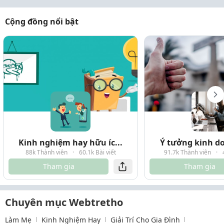
Cộng đồng nổi bật
Kinh nghiệm hay hữu íc...
Ý tưởng kinh do
88k Thành viên
·
60.1k Bài viết
91.7k Thành viên
·
Tham gia
Tham gia
Chuyên mục Webtretho
Làm Mẹ
Kinh Nghiệm Hay
Giải Trí Cho Gia Đình