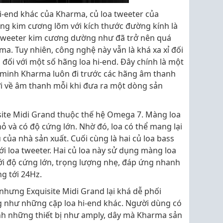
i-end khác của Kharma, củ loa tweeter của
ng kim cương lõm với kích thước đường kính là
tweeter kim cương dường như đã trở nên quá
a. Tuy nhiên, công nghệ này vẫn là khá xa xỉ đối
 đối với một số hãng loa hi-end. Đây chính là một
minh Kharma luôn đi trước các hãng âm thanh
i về âm thanh mỗi khi đưa ra một dòng sản
site Midi Grand thuộc thế hệ Omega 7. Màng loa
 và có độ cứng lớn. Nhờ đó, loa có thể mang lại
u của nhà sản xuất. Cuối cùng là hai củ loa bass
với loa tweeter. Hai củ loa này sử dụng màng loa
ới độ cứng lớn, trọng lượng nhẹ, đáp ứng nhanh
ng tới 24Hz.
 nhưng Exquisite Midi Grand lại khá dễ phối
ng như những cặp loa hi-end khác. Người dùng có
ính những thiết bị như amply, dây mà Kharma sản