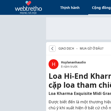
Thịnh hành
Cộng đồng
GIAO DỊCH
MUA GÌ? Ở ĐÂU?
Huylananhaudio
H
8 năm trước
Loa Hi-End Khar
cặp loa tham chi
Loa Kharma Exquisite Midi Gra
Được biết đến là một thương hiê
chú ý khi xuất hiện ở bất cứ chỗ n