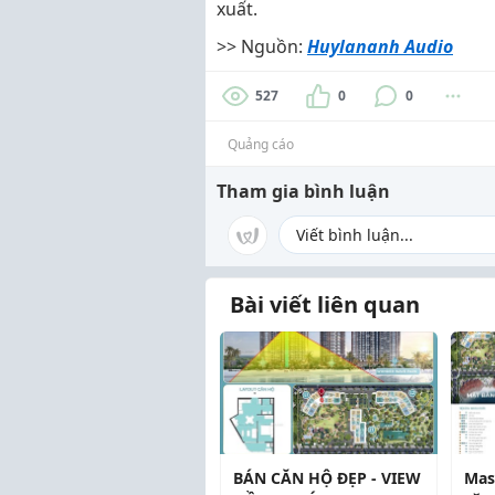
xuất.
>> Nguồn:
Huylananh Audio
527
0
0
Quảng cáo
Tham gia bình luận
Bài viết liên quan
BÁN CĂN HỘ ĐẸP - VIEW
Mas