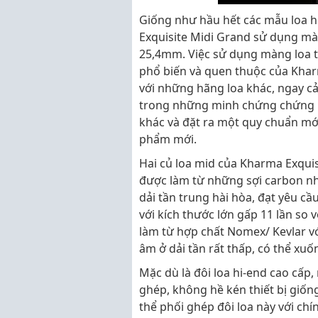
Giống như hầu hết các mẫu loa h
Exquisite Midi Grand sử dụng mà
25,4mm. Việc sử dụng màng loa 
phổ biến và quen thuộc của Kharm
với những hãng loa khác, ngay cả
trong những minh chứng chứng 
khác và đặt ra một quy chuẩn mớ
phẩm mới.
Hai củ loa mid của Kharma Exqui
được làm từ những sợi carbon nhỏ
dải tần trung hài hòa, đạt yêu cầ
với kích thước lớn gấp 11 lần so 
làm từ hợp chất Nomex/ Kevlar v
âm ở dải tần rất thấp, có thể xuố
Mặc dù là đôi loa hi-end cao cấp,
ghép, không hề kén thiết bị giố
thể phối ghép đôi loa này với ch