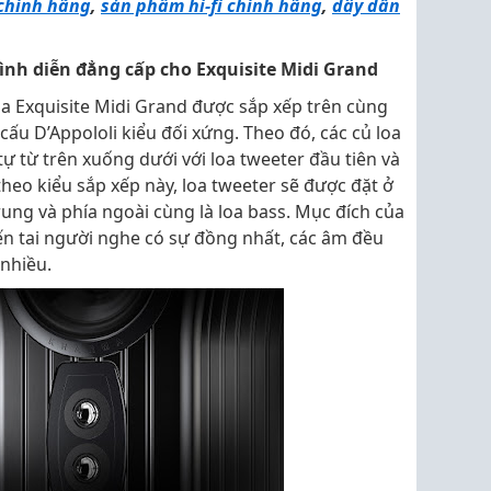
chính hãng
,
sản phẩm hi-fi chính hãng
,
dây dẫn
ình diễn đẳng cấp cho Exquisite Midi Grand
a Exquisite Midi Grand được sắp xếp trên cùng
t cấu D’Appololi kiểu đối xứng. Theo đó, các củ loa
ự từ trên xuống dưới với loa tweeter đầu tiên và
 theo kiểu sắp xếp này, loa tweeter sẽ được đặt ở
trung và phía ngoài cùng là loa bass. Mục đích của
đến tai người nghe có sự đồng nhất, các âm đều
 nhiều.