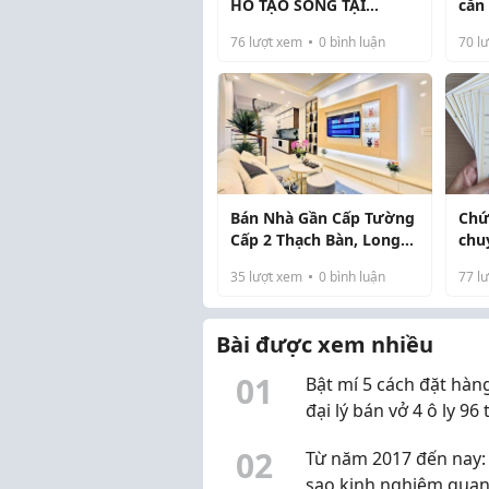
HỒ TẠO SÓNG TẠI
căn
MASTERI GRAND COAST
dự 
76
lượt xem
0
bình luận
70
lư
cản
Bán Nhà Gần Cấp Tường
Chứ
Cấp 2 Thạch Bàn, Long
chu
Biên, 35m2, 5T chỉ 7,1 tỷ
35
lượt xem
0
bình luận
77
lư
Bài được xem nhiều
0
1
Bật mí 5 cách đặt hàng
đại lý bán vở 4 ô ly 96
giá sỉ và rẻ nhất
0
2
Từ năm 2017 đến nay: 
sao kinh nghiệm qua