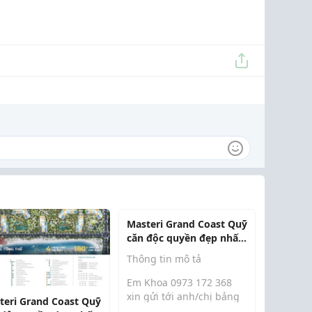
Masteri Grand Coast Quỹ
căn độc quyền đẹp nhất
dự án View Biển Hồ toàn
Thông tin mô tả
cảnh giá chỉ 58tr/m2
Em Khoa 0973 172 368
xin gửi tới anh/chị bảng
teri Grand Coast Quỹ
hàng căn hộ Studio 1PN