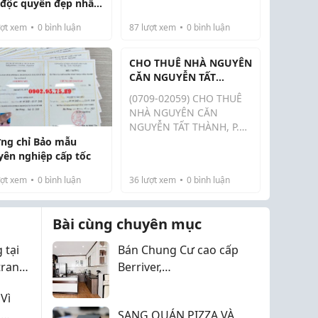
 độc quyền đẹp nhất
2PN 3PN 4PN tại Masteri
án View Biển Hồ toàn
Grand Coast.
ợt xem
0
bình luận
87
lượt xem
0
bình luận
h giá chỉ 58tr/m2
Sản phẩm ký hợp đồng
trực tiếp với Chủ đầu tư,
CHO THUÊ NHÀ NGUYÊN
đi kèm chính sách bán
CĂN NGUYỄN TẤT
hàng cực kỳ...
THÀNH, P. XÓM CHIẾU
(0709-02059) CHO THUÊ
(Q.4 CŨ) GIÁ 4 TRIỆU.
NHÀ NGUYÊN CĂN
NGUYỄN TẤT THÀNH, P.
XÓM CHIẾU (Q.4 CŨ) GIÁ
ng chỉ Bảo mẫu
4 TRIỆU.******XEM NHÀ
yên nghiệp cấp tốc
XIN HẸN TRƯỚC 40
ợt xem
0
bình luận
36
lượt xem
0
bình luận
PHÚT.- Cách đại học Luật,
đại học Nguyễn Tất
Thành chỉ từ 5 phút.-
Bài cùng chuyên mục
Cách phố đi b...
 tại
Bán Chung Cư cao cấp
 trang
Berriver,
NguyênVănCừ, Long
Vì
Biên 66m2, giá 6,7 tỷ,
n
SANG QUÁN PIZZA VÀ
tặng nội thất