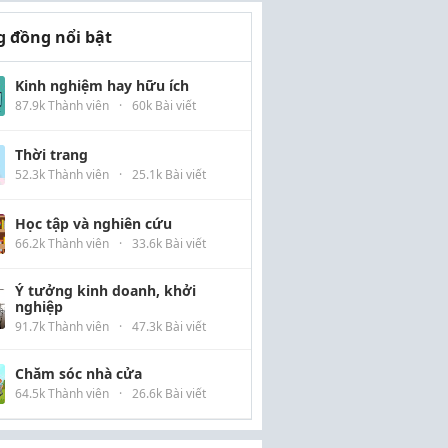
 đồng nổi bật
Kinh nghiệm hay hữu ích
87.9k Thành viên
·
60k Bài viết
Thời trang
52.3k Thành viên
·
25.1k Bài viết
Học tập và nghiên cứu
66.2k Thành viên
·
33.6k Bài viết
Ý tưởng kinh doanh, khởi
nghiệp
91.7k Thành viên
·
47.3k Bài viết
Chăm sóc nhà cửa
64.5k Thành viên
·
26.6k Bài viết