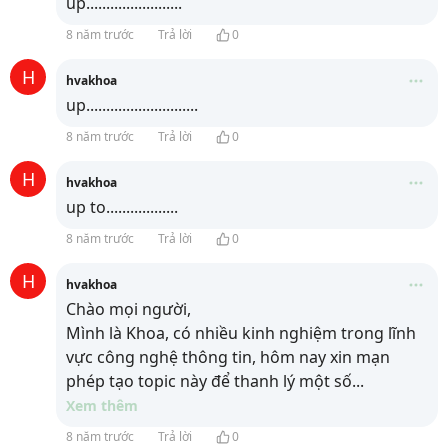
up........................
8 năm trước
Trả lời
0
H
hvakhoa
up............................
8 năm trước
Trả lời
0
H
hvakhoa
up to..................
8 năm trước
Trả lời
0
H
hvakhoa
Chào mọi người,
Mình là Khoa, có nhiều kinh nghiệm trong lĩnh
vực công nghệ thông tin, hôm nay xin mạn
phép tạo topic này để thanh lý một số
...
Xem thêm
8 năm trước
Trả lời
0