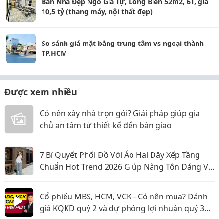
Bán Nhà Đẹp Ngô Gia Tự, Long Biên 52m2, 6T, giá
10,5 tỷ (thang máy, nội thất đẹp)
So sánh giá mặt bằng trung tâm vs ngoại thành
TP.HCM
Được xem nhiều
Có nên xây nhà trọn gói? Giải pháp giúp gia
chủ an tâm từ thiết kế đến bàn giao
7 Bí Quyết Phối Đồ Với Áo Hai Dây Xếp Tầng
Chuẩn Hot Trend 2026 Giúp Nàng Tôn Dáng Và
Nổi Bật
Cổ phiếu MBS, HCM, VCK - Có nên mua? Đánh
giá KQKD quý 2 và dự phóng lợi nhuận quý 3