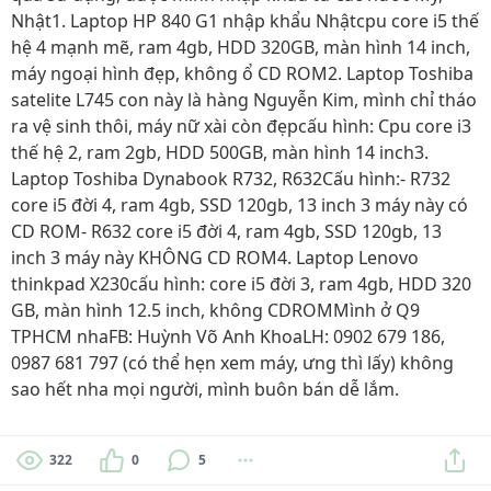
Nhật1. Laptop HP 840 G1 nhập khẩu Nhậtcpu core i5 thế
hệ 4 mạnh mẽ, ram 4gb, HDD 320GB, màn hình 14 inch,
máy ngoại hình đẹp, không ổ CD ROM2. Laptop Toshiba
satelite L745 con này là hàng Nguyễn Kim, mình chỉ tháo
ra vệ sinh thôi, máy nữ xài còn đẹpcấu hình: Cpu core i3
thế hệ 2, ram 2gb, HDD 500GB, màn hình 14 inch3.
Laptop Toshiba Dynabook R732, R632Cấu hình:- R732
core i5 đời 4, ram 4gb, SSD 120gb, 13 inch 3 máy này có
CD ROM- R632 core i5 đời 4, ram 4gb, SSD 120gb, 13
inch 3 máy này KHÔNG CD ROM4. Laptop Lenovo
thinkpad X230cấu hình: core i5 đời 3, ram 4gb, HDD 320
GB, màn hình 12.5 inch, không CDROMMình ở Q9
TPHCM nhaFB: Huỳnh Võ Anh KhoaLH: 0902 679 186,
0987 681 797 (có thể hẹn xem máy, ưng thì lấy) không
sao hết nha mọi người, mình buôn bán dễ lắm.
322
0
5