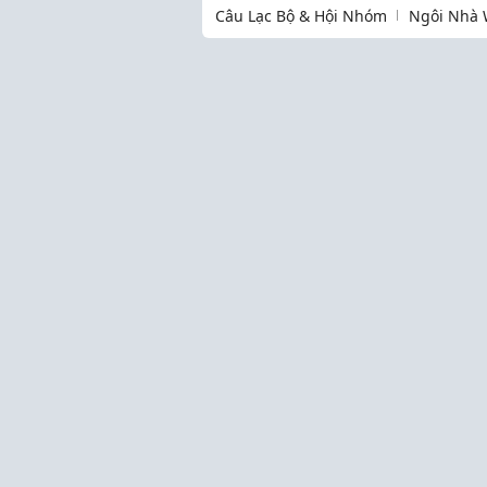
Câu Lạc Bộ & Hội Nhóm
Ngôi Nhà 
Thịnh hành
Làm Mẹ
Cộng đồng
Kinh Nghiệm Hay