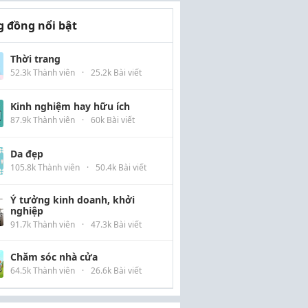
 đồng nổi bật
Thời trang
52.3k Thành viên
·
25.2k Bài viết
Kinh nghiệm hay hữu ích
87.9k Thành viên
·
60k Bài viết
Da đẹp
105.8k Thành viên
·
50.4k Bài viết
Ý tưởng kinh doanh, khởi
nghiệp
91.7k Thành viên
·
47.3k Bài viết
Chăm sóc nhà cửa
64.5k Thành viên
·
26.6k Bài viết