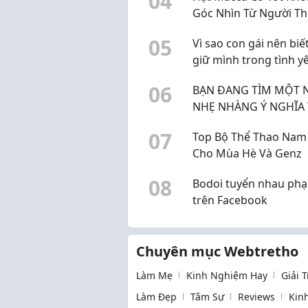
0
4
Góc Nhìn Từ Người T
Xuyên Sử Dụng
0
5
Vì sao con gái nên biế
giữ mình trong tình y
0
6
BẠN ĐANG TÌM MỘT 
NHẸ NHÀNG Ý NGHĨA THU
NHẬP ỔN ĐỊNH
0
7
Top Bộ Thể Thao Nam
Cho Mùa Hè Và Genz
0
8
Bodoi tuyển nhau phạ
trên Facebook
Chuyên mục Webtretho
Làm Mẹ
Kinh Nghiệm Hay
Giải 
Làm Đẹp
Tâm Sự
Reviews
Kin