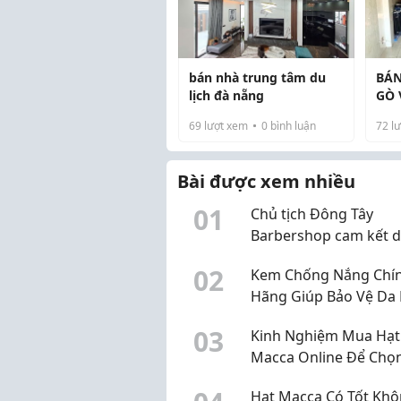
bán nhà trung tâm du
BÁN
lịch đà nẵng
GÒ 
45.
69
lượt xem
0
bình luận
72
lư
CÓ 
Bài được xem nhiều
0
1
Chủ tịch Đông Tây
Barbershop cam kết 
toàn bộ lương hàng t
0
2
Kem Chống Nắng Chí
ủng hộ 3 tỷ đồng cho 
Hãng Giúp Bảo Vệ Da 
Chữ thập đỏ TP.HCM
Quả Mỗi Ngày
0
3
Kinh Nghiệm Mua Hạt
Macca Online Để Chọ
Được Sản Phẩm Chất
Hạt Macca Có Tốt Khô
Lượng