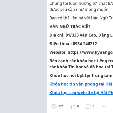
Chúng tôi luôn hướng tới chất lư
được yêu cầu như mong muốn.
Bạn có thể liên hệ với Hán Ngữ Trá
HÁN NGỮ TRÁC VIỆT
Địa chỉ: 81/333 Văn Cao, Đằng 
Điện thoại: 0934-246212
Website: https://www.kynang
Bên cạnh các khóa học tiếng tr
các khóa Tin học và đồ họa tại 
Khóa học nổi bật tại Trung tâm
Khóa học tin văn phòng tại Hả
Khóa học seo website tại Hải P
171
0
0