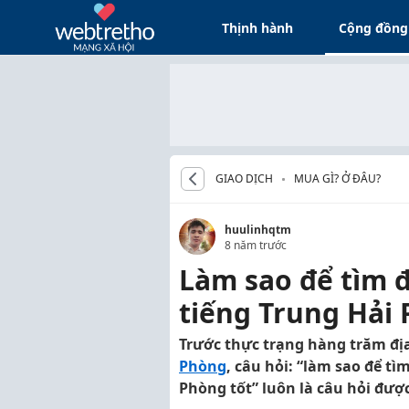
Thịnh hành
Cộng đồng
GIAO DỊCH
MUA GÌ? Ở ĐÂU?
huulinhqtm
8 năm trước
Làm sao để tìm 
tiếng Trung Hải 
Trước thực trạng hàng trăm địa
Phòng
, câu hỏi: “làm sao để t
Phòng tốt” luôn là câu hỏi được