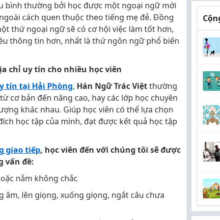
ều bình thường bởi học được một ngoại ngữ mới
 ngoài cách quen thuộc theo tiếng mẹ đẻ. Đồng
Cộng
ột thứ ngoại ngữ sẽ có cơ hội việc làm tốt hơn,
ều thông tin hơn, nhất là thứ ngôn ngữ phổ biến
địa chỉ uy tín cho nhiều học viên
y tín tại Hải Phòng
,
Hán Ngữ Trác Việt
thường
 từ cơ bản đến nâng cao, hay các lớp học chuyên
tượng khác nhau. Giúp học viên có thể lựa chọn
ích học tập của mình, đạt được kết quả học tập
g giao tiếp
, học viên đến với chúng tôi sẽ được
 vấn đề:
hoặc nắm không chắc
g âm, lên giọng, xuống giọng, ngắt câu chưa