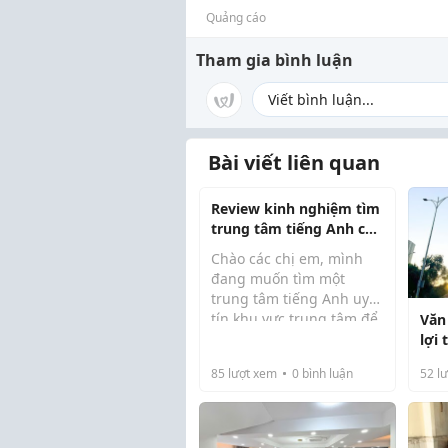
Quảng cáo
Tham gia bình luận
Bài viết liên quan
Review kinh nghiệm tìm
trung tâm tiếng Anh cho
người đi làm -
Chào các chị em, mình
0326025115
đang muốn tìm một
trung tâm tiếng Anh uy
tín khu vực trung tâm để
Văn
cải thiện kỹ năng giao
lợi
tiếp. Yêu cầu: Giáo viên
85
lượt xem
0
bình luận
52
lư
nhiệt tình, thời gian linh
hoạt vì mình đi làm khá
bận. Có chị e...