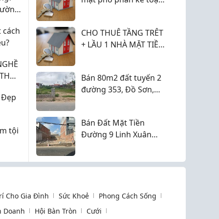
hường
an phú shop villa nam
cường hà đông
t cách
CHO THUÊ TẦNG TRÊT
êu?
+ LẦU 1 NHÀ MẶT TIỀN
NGUYỄN CÔNG TRỨ, P.
NGHỀ
BẾN THÀNH (Q.1 CŨ)
Bán 80m2 đất tuyến 2
GIÁ 20 TRIỆU.
đường 353, Đồ Sơn,
 Đẹp
hải Phòng, gần khu
công nghiệp, giá Đt
Bán Đất Mặt Tiền
m tội
Đường 9 Linh Xuân
Thủ Đức , sát bên dự
án căn hộ / chưng cư
Happy One Sora
Trí Cho Gia Đình
Sức Khoẻ
Phong Cách Sống
h Doanh
Hội Bàn Tròn
Cưới