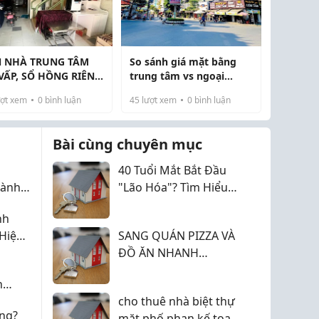
 NHÀ TRUNG TÂM
So sánh giá mặt bằng
VẤP, SỔ HỒNG RIÊNG
trung tâm vs ngoại
71M2, THOÁNG MÁT
thành TP.HCM
ợt xem
0
bình luận
45
lượt xem
0
bình luận
SÂN ĐỂ XE
Bài cùng chuyên mục
40 Tuổi Mắt Bắt Đầu
dành
"Lão Hóa"? Tìm Hiểu
háng,
Ngay Về Lão Thị!
nh
Hội
Hiệu
SANG QUÁN PIZZA VÀ
ĐỒ ĂN NHANH
ĐƯỜNG DƯƠNG ĐÌNH
n
NGHỆ, Q.11
cho thuê nhà biệt thự
ng?
mặt phố phan kế toại