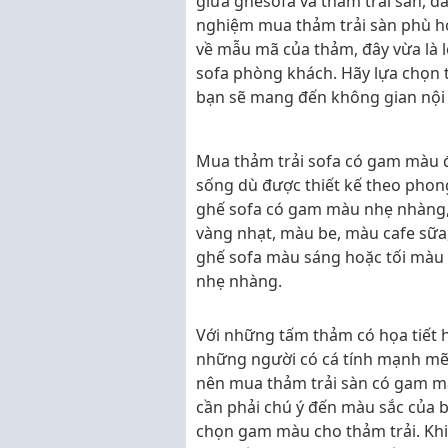
giữa ghếsofa và thảm trải sàn, đ
nghiệm mua thảm trải sàn phù hợ
về mẫu mã của thảm, đây vừa là lợi
sofa phòng khách. Hãy lựa chọn 
bạn sẽ mang đến không gian nội 
Mua thảm trải sofa có gam màu đ
sống dù được thiết kế theo phong
ghế sofa có gam màu nhẹ nhàng, 
vàng nhạt, màu be, màu cafe sữa
ghế sofa màu sáng hoặc tối màu
nhẹ nhàng.
Với những tấm thảm có họa tiết 
những người có cá tính mạnh mẽ
nên mua thảm trải sàn có gam mà
cần phải chú ý đến màu sắc của 
chọn gam màu cho thảm trải. Khi