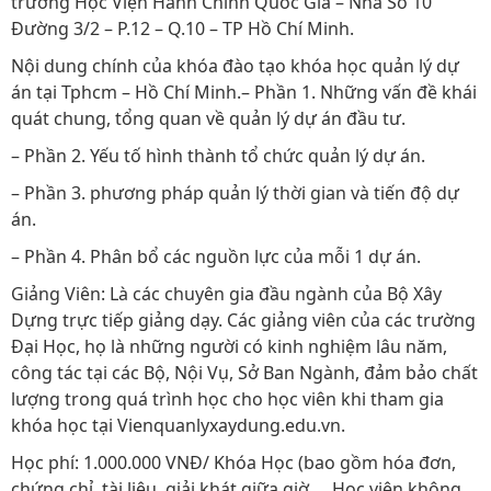
trường Học Viện Hành Chính Quốc Gia – Nhà Số 10
Đường 3/2 – P.12 – Q.10 – TP Hồ Chí Minh.
Nội dung chính của khóa đào tạo khóa học quản lý dự
án tại Tphcm – Hồ Chí Minh.– Phần 1. Những vấn đề khái
quát chung, tổng quan về quản lý dự án đầu tư.
– Phần 2. Yếu tố hình thành tổ chức quản lý dự án.
– Phần 3. phương pháp quản lý thời gian và tiến độ dự
án.
– Phần 4. Phân bổ các nguồn lực của mỗi 1 dự án.
Giảng Viên: Là các chuyên gia đầu ngành của Bộ Xây
Dựng trực tiếp giảng dạy. Các giảng viên của các trường
Đại Học, họ là những người có kinh nghiệm lâu năm,
công tác tại các Bộ, Nội Vụ, Sở Ban Ngành, đảm bảo chất
lượng trong quá trình học cho học viên khi tham gia
khóa học tại Vienquanlyxaydung.edu.vn.
Học phí: 1.000.000 VNĐ/ Khóa Học (bao gồm hóa đơn,
chứng chỉ, tài liệu, giải khát giữa giờ…. Học viên không