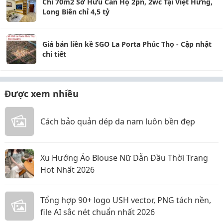
Chỉ 70m2 Sở Hữu Căn Hộ 2pn, 2wc Tại Việt Hưng,
Long Biên chỉ 4,5 tỷ
Giá bán liền kề SGO La Porta Phúc Thọ - Cập nhật
chi tiết
Được xem nhiều
Cách bảo quản dép da nam luôn bền đẹp
Xu Hướng Áo Blouse Nữ Dẫn Đầu Thời Trang
Hot Nhất 2026
Tổng hợp 90+ logo USH vector, PNG tách nền,
file AI sắc nét chuẩn nhất 2026