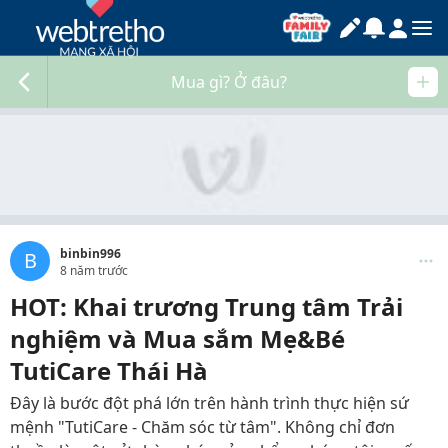
Mua gì? Ở đâu?
binbin996
B
8 năm trước
HOT: Khai trương Trung tâm Trải
nghiệm và Mua sắm Mẹ&Bé
TutiCare Thái Hà
Đây là bước đột phá lớn trên hành trình thực hiện sứ
mệnh "TutiCare - Chăm sóc từ tâm". Không chỉ đơn