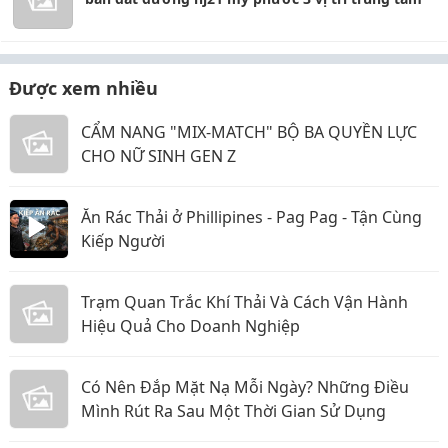
Được xem nhiều
CẨM NANG "MIX-MATCH" BỘ BA QUYỀN LỰC
CHO NỮ SINH GEN Z
Ăn Rác Thải ở Phillipines - Pag Pag - Tận Cùng
Kiếp Người
Trạm Quan Trắc Khí Thải Và Cách Vận Hành
Hiệu Quả Cho Doanh Nghiệp
Có Nên Đắp Mặt Nạ Mỗi Ngày? Những Điều
Mình Rút Ra Sau Một Thời Gian Sử Dụng