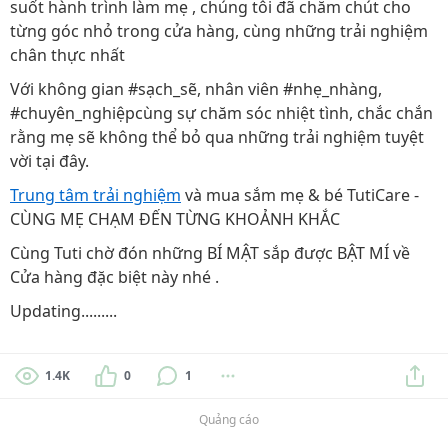
suốt hành trình làm mẹ , chúng tôi đã chăm chút cho
từng góc nhỏ trong cửa hàng, cùng những trải nghiệm
chân thực nhất
Với không gian #sạch_sẽ, nhân viên #nhẹ_nhàng,
#chuyên_nghiệpcùng sự chăm sóc nhiệt tình, chắc chắn
rằng mẹ sẽ không thể bỏ qua những trải nghiệm tuyệt
vời tại đây.
Trung tâm trải nghiệm
và mua sắm mẹ & bé TutiCare -
CÙNG MẸ CHẠM ĐẾN TỪNG KHOẢNH KHẮC
Cùng Tuti chờ đón những BÍ MẬT sắp được BẬT MÍ về
Cửa hàng đặc biệt này nhé .
Updating.........
1.4K
0
1
Quảng cáo