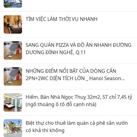
TÌM VIỆC LÀM THỜI VỤ NHANH
SANG QUÁN PIZZA VÀ ĐỒ ĂN NHANH ĐƯỜNG
DƯƠNG ĐÌNH NGHỆ, Q.11
NHỮNG ĐIỂM NỔI BẬT CỦA DÒNG CĂN
2PN+2WC DIỆN TÍCH LỚN _ Hanoi Season
Garden
Hiếm. Bán Nhà Ngọc Thuỵ 32m2, 5T chỉ 7,45 tỷ
(ngõ thoáng ô tô đỗ cạnh nhà)
Biệt thự cho thuê làm quán cà phê sân vườn
có khả thi không