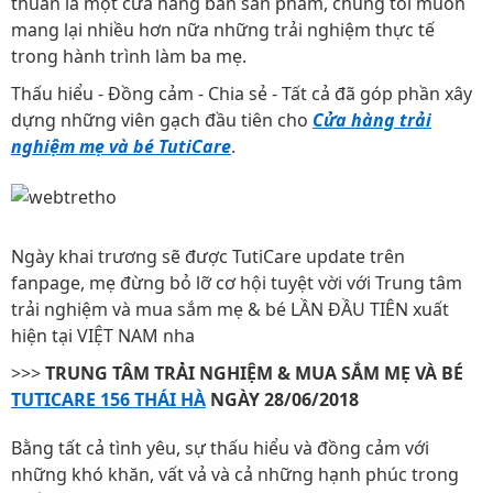
thuần là một cửa hàng bán sản phẩm, chúng tôi muốn
mang lại nhiều hơn nữa những trải nghiệm thực tế
trong hành trình làm ba mẹ.
Thấu hiểu - Đồng cảm - Chia sẻ - Tất cả đã góp phần xây
dựng những viên gạch đầu tiên cho
Cửa hàng trải
nghiệm mẹ và bé TutiCare
.
Ngày khai trương sẽ được TutiCare update trên
fanpage, mẹ đừng bỏ lỡ cơ hội tuyệt vời với Trung tâm
trải nghiệm và mua sắm mẹ & bé LẦN ĐẦU TIÊN xuất
hiện tại VIỆT NAM nha
>>>
TRUNG TÂM TRẢI NGHIỆM & MUA SẮM MẸ VÀ BÉ
TUTICARE 156 THÁI HÀ
NGÀY 28/06/2018
Bằng tất cả tình yêu, sự thấu hiểu và đồng cảm với
những khó khăn, vất vả và cả những hạnh phúc trong