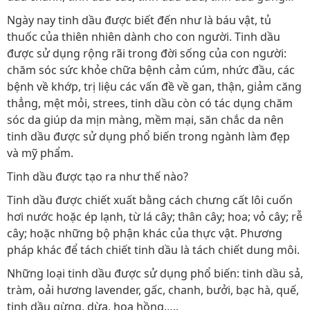
Ngày nay tinh dầu được biết đến như là báu vật, tủ
thuốc của thiên nhiên dành cho con người. Tinh dầu
được sử dụng rộng rãi trong đời sống của con người:
chăm sóc sức khỏe chữa bệnh cảm cúm, nhức đầu, các
bệnh về khớp, trị liệu các vấn đề về gan, thận, giảm căng
thẳng, mệt mỏi, strees, tinh dầu còn có tác dụng chăm
sóc da giúp da mịn màng, mềm mại, săn chắc da nên
tinh dầu được sử dụng phổ biến trong ngành làm đẹp
và mỹ phẩm.
Tinh dầu được tạo ra như thế nào?
Tinh dầu được chiết xuất bằng cách chưng cất lôi cuốn
hơi nước hoặc ép lạnh, từ lá cây; thân cây; hoa; vỏ cây; rễ
cây; hoặc những bộ phận khác của thực vật. Phương
pháp khác để tách chiết tinh dầu là tách chiết dung môi.
Những loại tinh dầu được sử dụng phổ biến: tinh dầu sả,
tràm, oải hương lavender, gấc, chanh, bưởi, bạc hà, quế,
tinh dầu gừng, dừa, hoa hồng…..