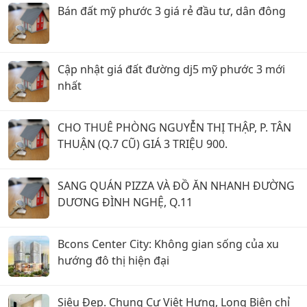
Bán đất mỹ phước 3 giá rẻ đầu tư, dân đông
Cập nhật giá đất đường dj5 mỹ phước 3 mới
nhất
CHO THUÊ PHÒNG NGUYỄN THỊ THẬP, P. TÂN
THUẬN (Q.7 CŨ) GIÁ 3 TRIỆU 900.
SANG QUÁN PIZZA VÀ ĐỒ ĂN NHANH ĐƯỜNG
DƯƠNG ĐÌNH NGHỆ, Q.11
Bcons Center City: Không gian sống của xu
hướng đô thị hiện đại
Siêu Đẹp. Chung Cư Việt Hưng, Long Biên chỉ