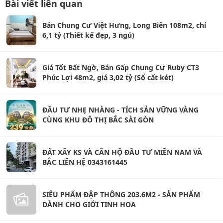
Bài viết liên quan
Bán Chung Cư Việt Hưng, Long Biên 108m2, chỉ
6,1 tỷ (Thiết kế đẹp, 3 ngủ)
Giá Tốt Bất Ngờ, Bán Gấp Chung Cư Ruby CT3
Phúc Lợi 48m2, giá 3,02 tỷ (Sổ cất két)
ĐẦU TƯ NHẸ NHÀNG - TÍCH SẢN VỮNG VÀNG
CÙNG KHU ĐÔ THỊ BẮC SÀI GÒN
ĐẤT XÂY KS VÀ CĂN HỘ ĐẦU TƯ MIỀN NAM VÀ
BẮC LIÊN HỆ 0343161445
SIÊU PHẨM ĐẬP THÔNG 203.6M2 - SẢN PHẨM
DÀNH CHO GIỚI TINH HOA