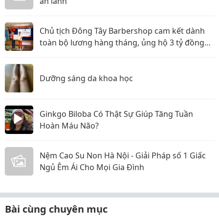
an lành
Chủ tịch Đông Tây Barbershop cam kết dành
toàn bộ lương hàng tháng, ủng hộ 3 tỷ đồng
cho Hội Chữ thập đỏ TP.HCM
Dưỡng sáng da khoa học
Ginkgo Biloba Có Thật Sự Giúp Tăng Tuần
Hoàn Máu Não?
Nệm Cao Su Non Hà Nội - Giải Pháp số 1 Giấc
Ngủ Êm Ái Cho Mọi Gia Đình
Bài cùng chuyên mục