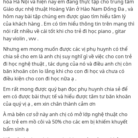
hóa Hà Nội và hiện nay em đang thực tập cho trung tâm
Giáo dục nhệ thuật Hoàng Vân ở Hào Nam Đống Đa , và
hôm nay bài tập chúng em được giao tìm hiểu tâm lý
của khách hàng . Em có tìm hiểu thông tin trên mạng thì
nói rất nhiều về cái tốt khi cho trẻ đi học piano , gitar
hay violin , vvv .
Nhưng em mong muốn được các vị phụ huynh có thể
chia sẻ cho em là anh chị suy nghĩ gì về việc cho con trẻ
đi học nghệ thuật , tác dụng của nó và điều anh chị còn
băn khoăn còn lo lắng khi cho con đi học và chưa có
điều kiện cho con đi học nữa ạ .
Em rất mong được quý bạn đọc phụ huynh chia sẻ để
em có được bài thực tế và hiểu được tâm tư băn khoăn
của quý vị ạ , em xin chân thành cảm ơn
À mà bên cơ sở này anh chị có mở lớp nghệ thuật cho
các trẻ em mồ côi và 50% cho các em bị khiếm khuyết
bẩm sinh ạ