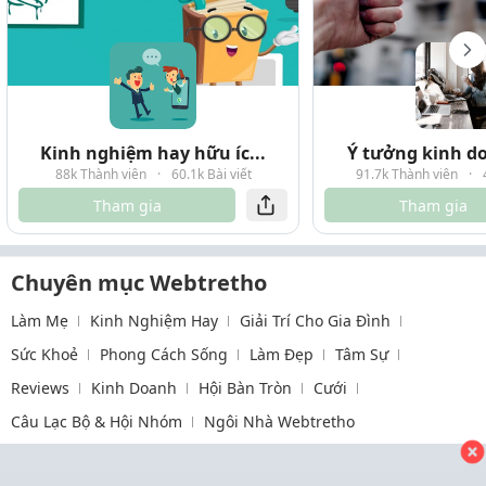
Kinh nghiệm hay hữu íc...
Ý tưởng kinh do
88k Thành viên
·
60.1k Bài viết
91.7k Thành viên
·
Tham gia
Tham gia
Chuyên mục Webtretho
Làm Mẹ
Kinh Nghiệm Hay
Giải Trí Cho Gia Đình
Sức Khoẻ
Phong Cách Sống
Làm Đẹp
Tâm Sự
Reviews
Kinh Doanh
Hội Bàn Tròn
Cưới
Câu Lạc Bộ & Hội Nhóm
Ngôi Nhà Webtretho