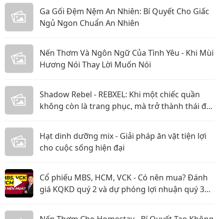
Ga Gối Đệm Nệm An Nhiên: Bí Quyết Cho Giấc
Ngủ Ngon Chuẩn An Nhiên
Nến Thơm Và Ngôn Ngữ Của Tình Yêu - Khi Mùi
Hương Nói Thay Lời Muốn Nói
Shadow Rebel - REBXEL: Khi một chiếc quần
không còn là trang phục, mà trở thành thái độ
bạn mang theo trên từng bước chân vào năm
2026
Hạt dinh dưỡng mix - Giải pháp ăn vặt tiện lợi
cho cuộc sống hiện đại
Cổ phiếu MBS, HCM, VCK - Có nên mua? Đánh
giá KQKD quý 2 và dự phóng lợi nhuận quý 3
năm 2026
Nến Thơm Cho Homestay - Bí Quyết Tạo Không