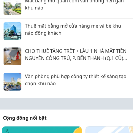
Mặt bằng mở quán cơm văn phòng nên gần
khu nào
Thuê mặt bằng mở cửa hàng mẹ và bé khu
nào đông khách
CHO THUÊ TẦNG TRÊT + LẦU 1 NHÀ MẶT TIỀN
NGUYỄN CÔNG TRỨ, P. BẾN THÀNH (Q.1 CŨ)
GIÁ 20 TRIỆU.
Văn phòng phù hợp công ty thiết kế sáng tạo
chọn khu nào
Cộng đồng nổi bật