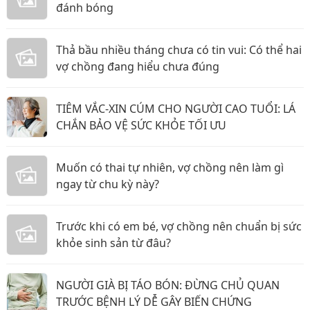
đánh bóng
Thả bầu nhiều tháng chưa có tin vui: Có thể hai
vợ chồng đang hiểu chưa đúng
TIÊM VẮC-XIN CÚM CHO NGƯỜI CAO TUỔI: LÁ
CHẮN BẢO VỆ SỨC KHỎE TỐI ƯU
Muốn có thai tự nhiên, vợ chồng nên làm gì
ngay từ chu kỳ này?
Trước khi có em bé, vợ chồng nên chuẩn bị sức
khỏe sinh sản từ đâu?
NGƯỜI GIÀ BỊ TÁO BÓN: ĐỪNG CHỦ QUAN
TRƯỚC BỆNH LÝ DỄ GÂY BIẾN CHỨNG