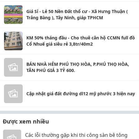
Giá Sỉ - Lẻ 50 Nền Đất thổ cư - Xã Hưng Thuận (
Trảng Bàng ), Tây Ninh, giáp TPHCM
KM 50% tháng đầu - Cho thuê căn hộ CCMN full đồ
Cổ Nhuế giá siêu rẻ 3,8tr/40m2
BÁN NHÀ HẺM PHÚ THỌ HÒA, P.PHÚ THỌ HÒA,
TÂN PHÚ GIÁ 3 TỶ 600.
Cập nhật giá đất đường dl12 mỹ phước 3 hiện nay
Được xem nhiều
Các lỗi thường gặp khi thi công sàn bê tông