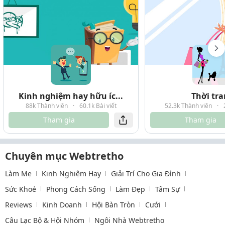
Kinh nghiệm hay hữu íc...
Thời tr
88k Thành viên
·
60.1k Bài viết
52.3k Thành viên
·
Tham gia
Tham gia
Chuyên mục Webtretho
Làm Mẹ
Kinh Nghiệm Hay
Giải Trí Cho Gia Đình
Sức Khoẻ
Phong Cách Sống
Làm Đẹp
Tâm Sự
Reviews
Kinh Doanh
Hội Bàn Tròn
Cưới
Câu Lạc Bộ & Hội Nhóm
Ngôi Nhà Webtretho