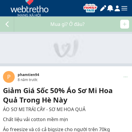
Mua gì? Ở đâu?
phamtien94
P
8 năm trước
Giảm Giá Sốc 50% Áo Sơ Mi Hoa
Quả Trong Hè Này
ÁO SƠ MI TRÁI CÂY - SƠ MI HOA QUẢ
Chất liệu vải cotton mềm mịn
Áo freesize và có cả bigsize cho người trên 70kg