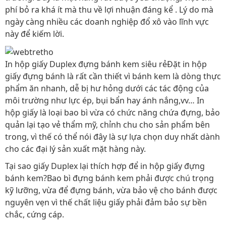
phí bỏ ra khá ít mà thu về lợi nhuận đáng kể . Lý do mà
ngày càng nhiều các doanh nghiệp đổ xô vào lĩnh vực
này để kiếm lời.
In hộp giấy Duplex đựng bánh kem siêu rẻĐặt in hộp
giấy đựng bánh là rất cần thiết vì bánh kem là dòng thực
phẩm ăn nhanh, dễ bị hư hỏng dưới các tác động của
môi trường như lực ép, bụi bẩn hay ánh nắng,vv… In
hộp giấy là loại bao bì vừa có chức năng chứa đựng, bảo
quản lại tạo vẻ thẩm mỹ, chỉnh chu cho sản phẩm bên
trong, vì thế có thể nói đây là sự lựa chọn duy nhất dành
cho các đại lý sản xuất mặt hàng này.
Tại sao giấy Duplex lại thích hợp để in hộp giấy đựng
bánh kem?Bao bì đựng bánh kem phải được chú trọng
kỹ lưỡng, vừa để đựng bánh, vừa bảo vệ cho bánh được
nguyên vẹn vì thế chất liệu giấy phải đảm bảo sự bền
chắc, cứng cáp.