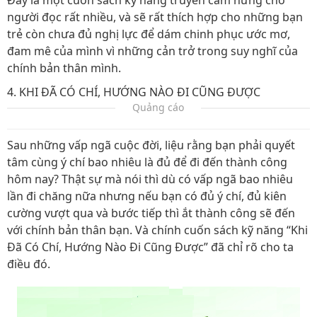
Đây là một cuốn sách kỹ năng truyền cảm hứng cho
người đọc rất nhiều, và sẽ rất thích hợp cho những bạn
trẻ còn chưa đủ nghị lực để dám chinh phục ước mơ,
đam mê của mình vì những cản trở trong suy nghĩ của
chính bản thân mình.
4. KHI ĐÃ CÓ CHÍ, HƯỚNG NÀO ĐI CŨNG ĐƯỢC
Quảng cáo
Sau những vấp ngã cuộc đời, liệu rằng bạn phải quyết
tâm cùng ý chí bao nhiêu là đủ để đi đến thành công
hôm nay? Thật sự mà nói thì dù có vấp ngã bao nhiêu
lần đi chăng nữa nhưng nếu bạn có đủ ý chí, đủ kiên
cường vượt qua và bước tiếp thì ắt thành công sẽ đến
với chính bản thân bạn. Và chính cuốn sách kỹ năng “Khi
Đã Có Chí, Hướng Nào Đi Cũng Được” đã chỉ rõ cho ta
điều đó.