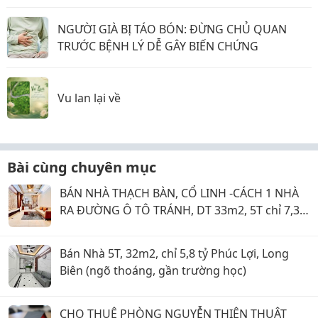
NGƯỜI GIÀ BỊ TÁO BÓN: ĐỪNG CHỦ QUAN
TRƯỚC BỆNH LÝ DỄ GÂY BIẾN CHỨNG
Vu lan lại về
Bài cùng chuyên mục
BÁN NHÀ THẠCH BÀN, CỔ LINH -CÁCH 1 NHÀ
RA ĐƯỜNG Ô TÔ TRÁNH, DT 33m2, 5T chỉ 7,35
tỷ
Bán Nhà 5T, 32m2, chỉ 5,8 tỷ Phúc Lợi, Long
Biên (ngõ thoáng, gần trường học)
CHO THUÊ PHÒNG NGUYỄN THIỆN THUẬT