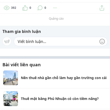
392
0
0
Quảng cáo
Tham gia bình luận
Bài viết liên quan
Nên thuê nhà gần chỗ làm hay gần trường con cái
Thuê mặt bằng Phú Nhuận có còn tiềm năng?