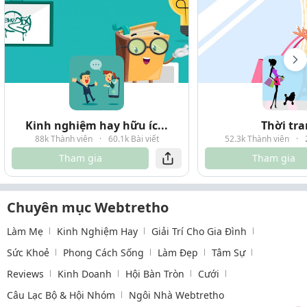
Kinh nghiệm hay hữu íc...
Thời tr
88k Thành viên
·
60.1k Bài viết
52.3k Thành viên
·
Tham gia
Tham gia
Chuyên mục Webtretho
Làm Mẹ
Kinh Nghiệm Hay
Giải Trí Cho Gia Đình
Sức Khoẻ
Phong Cách Sống
Làm Đẹp
Tâm Sự
Reviews
Kinh Doanh
Hội Bàn Tròn
Cưới
Câu Lạc Bộ & Hội Nhóm
Ngôi Nhà Webtretho