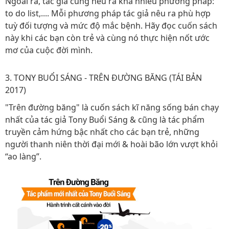
Ngoài ra, tác giả cũng nêu ra khá nhiều phương pháp:
to do list,.... Mỗi phương pháp tác giả nêu ra phù hợp
tuỳ đối tượng và mức độ mắc bệnh. Hãy đọc cuốn sách
này khi các bạn còn trẻ và cùng nó thực hiện nốt ước
mơ của cuộc đời mình.
3. TONY BUỔI SÁNG - TRÊN ĐƯỜNG BĂNG (TÁI BẢN
2017)
"Trên đường băng" là cuốn sách kĩ năng sống bán chạy
nhất của tác giả Tony Buổi Sáng & cũng là tác phẩm
truyền cảm hứng bậc nhất cho các bạn trẻ, những
người thanh niên thời đại mới & hoài bão lớn vượt khỏi
“ao làng”.