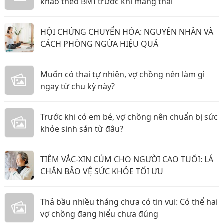
khảo theo BMI trước khi mang thai
HỘI CHỨNG CHUYỂN HÓA: NGUYÊN NHÂN VÀ
CÁCH PHÒNG NGỪA HIỆU QUẢ
Muốn có thai tự nhiên, vợ chồng nên làm gì
ngay từ chu kỳ này?
Trước khi có em bé, vợ chồng nên chuẩn bị sức
khỏe sinh sản từ đâu?
TIÊM VẮC-XIN CÚM CHO NGƯỜI CAO TUỔI: LÁ
CHẮN BẢO VỆ SỨC KHỎE TỐI ƯU
Thả bầu nhiều tháng chưa có tin vui: Có thể hai
vợ chồng đang hiểu chưa đúng