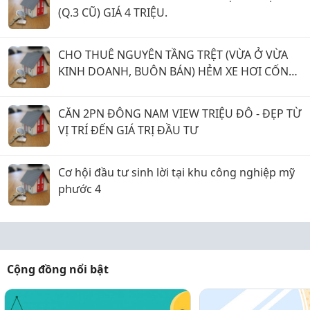
(Q.3 CŨ) GIÁ 4 TRIỆU.
CHO THUÊ NGUYÊN TẦNG TRỆT (VỪA Ở VỪA
KINH DOANH, BUÔN BÁN) HẺM XE HƠI CỐNG
QUỲNH, P. BẾN THÀNH (Q.1 CŨ) GIÁ 15 TRIỆU.
CĂN 2PN ĐÔNG NAM VIEW TRIỆU ĐÔ - ĐẸP TỪ
VỊ TRÍ ĐẾN GIÁ TRỊ ĐẦU TƯ
Cơ hội đầu tư sinh lời tại khu công nghiệp mỹ
phước 4
Cộng đồng nổi bật