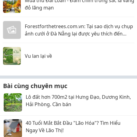
Mùa thu Đài Loan - Đắm chìm trong sắc lá vàng
đỏ lãng mạn
Forestforthetrees.com.vn: Tại sao dịch vụ chụp
ảnh cưới ở Đà Nẵng lại được yêu thích đến
vậy!?
Vu lan lại về
Bài cùng chuyên mục
Lô đất hơn 700m2 tại Hưng Đạo, Dương Kinh,
Hải Phòng. Cần bán
40 Tuổi Mắt Bắt Đầu "Lão Hóa"? Tìm Hiểu
Ngay Về Lão Thị!