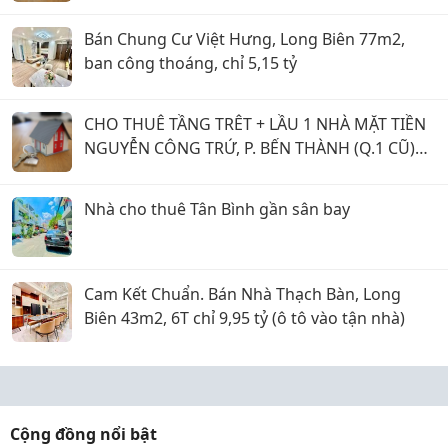
Bán Chung Cư Việt Hưng, Long Biên 77m2,
ban công thoáng, chỉ 5,15 tỷ
CHO THUÊ TẦNG TRÊT + LẦU 1 NHÀ MẶT TIỀN
NGUYỄN CÔNG TRỨ, P. BẾN THÀNH (Q.1 CŨ)
GIÁ 20 TRIỆU.
Nhà cho thuê Tân Bình gần sân bay
Cam Kết Chuẩn. Bán Nhà Thạch Bàn, Long
Biên 43m2, 6T chỉ 9,95 tỷ (ô tô vào tận nhà)
Cộng đồng nổi bật