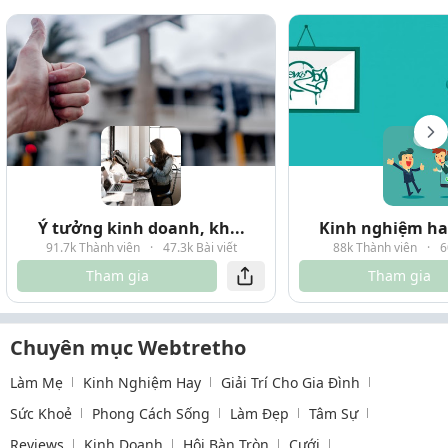
Ý tưởng kinh doanh, kh...
Kinh nghiệm hay
91.7k Thành viên
·
47.3k Bài viết
88k Thành viên
·
6
Tham gia
Tham gia
Chuyên mục Webtretho
Làm Mẹ
Kinh Nghiệm Hay
Giải Trí Cho Gia Đình
Sức Khoẻ
Phong Cách Sống
Làm Đẹp
Tâm Sự
Reviews
Kinh Doanh
Hội Bàn Tròn
Cưới