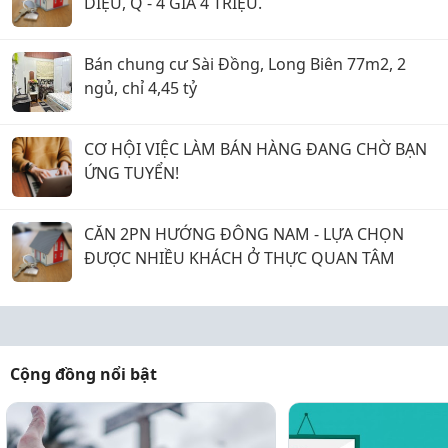
DIỆU, Q - 4 GIÁ 4 TRIỆU.
Bán chung cư Sài Đồng, Long Biên 77m2, 2
ngủ, chỉ 4,45 tỷ
CƠ HỘI VIỆC LÀM BÁN HÀNG ĐANG CHỜ BẠN
ỨNG TUYỂN!
CĂN 2PN HƯỚNG ĐÔNG NAM - LỰA CHỌN
ĐƯỢC NHIỀU KHÁCH Ở THỰC QUAN TÂM
Cộng đồng nổi bật