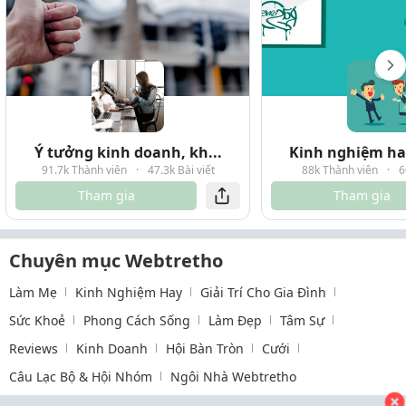
Ý tưởng kinh doanh, kh...
Kinh nghiệm hay
91.7k Thành viên
·
47.3k Bài viết
88k Thành viên
·
6
Tham gia
Tham gia
Chuyên mục Webtretho
Làm Mẹ
Kinh Nghiệm Hay
Giải Trí Cho Gia Đình
Sức Khoẻ
Phong Cách Sống
Làm Đẹp
Tâm Sự
Reviews
Kinh Doanh
Hội Bàn Tròn
Cưới
Câu Lạc Bộ & Hội Nhóm
Ngôi Nhà Webtretho