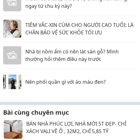
ngay từ chu kỳ này?
TIÊM VẮC-XIN CÚM CHO NGƯỜI CAO TUỔI: LÁ
CHẮN BẢO VỆ SỨC KHỎE TỐI ƯU
Nhà bị nồm ẩm có nên lát sàn gỗ? Mình
thường hỏi thêm điều này trước
Nên phối quần gì với áo màu đen?
Bài cùng chuyên mục
BÁN NHÀ PHÚC LỢI, NHÀ MỚI 5T ĐẸP- CHỈ
XÁCH VALI VỀ Ở , 32M2, CHỈ 5,85 TỶ