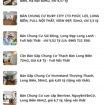
Biên, Hà Nội 60m2, chỉ 4,57 tỷ
BÁN CHUNG CƯ RUBY CITY CT3 PHÚC LỢI, LONG
BIÊN, FULL NỘI THẤT, VIEW ĐẸP, 52m2, chỉ 3,5 tỷ
Bán Chung Cư Sài Đồng, Long Đẹp Long Lanh -
Full Nội Thất - chỉ 5,52 Tỷ (Lh: 0965 722 358)
Cần Bán Gấp Chung Cư Thạch Bàn Long Biên
72m2, Giá 4,8 Tỷ - Full Nội Thất
Bán Gấp Chung Cư Homeland Thượng Thanh,
Long Biên, 58m2, giá 4,65 tỷ (tặng nội thất)
Bán Chung Cư cao cấp Berriver, NguyênVănCừ,
Long Biên 66m2, giá 6,7 tỷ, tặng nội thất