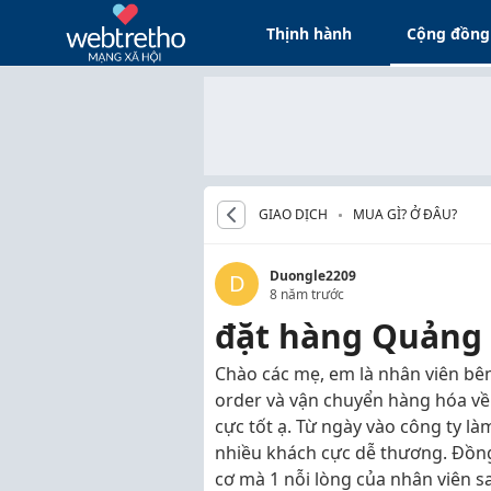
Thịnh hành
Cộng đồng
GIAO DỊCH
MUA GÌ? Ở ĐÂU?
Duongle2209
D
8 năm trước
đặt hàng Quảng 
Chào các mẹ, em là nhân viên bê
order và vận chuyển hàng hóa về 
cực tốt ạ. Từ ngày vào công ty l
nhiều khách cực dễ thương. Đồng 
cơ mà 1 nỗi lòng của nhân viên sal