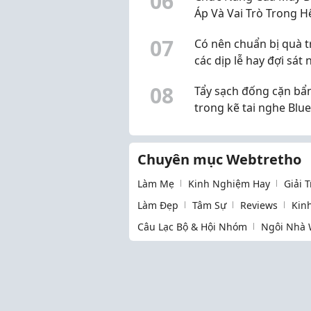
0
6
Áp Và Vai Trò Trong H
Thống Điện
0
7
Có nên chuẩn bị quà 
các dịp lễ hay đợi sát 
mới mua?
0
8
Tẩy sạch đống cặn bẩ
trong kẽ tai nghe Blu
với bàn phím siêu nh
siêu sạch các mẹ ơi!
Chuyên mục Webtretho
Làm Mẹ
Kinh Nghiệm Hay
Giải 
Làm Đẹp
Tâm Sự
Reviews
Kin
Câu Lạc Bộ & Hội Nhóm
Ngôi Nhà 