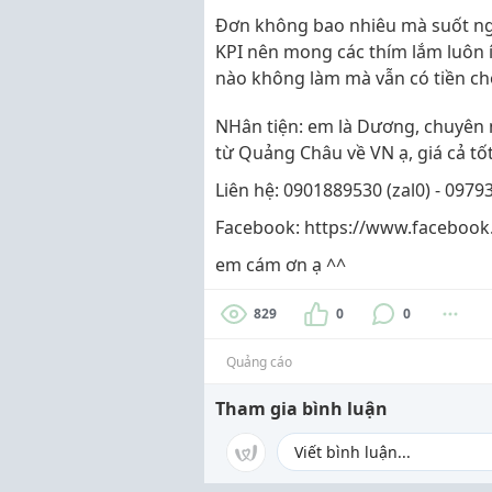
Đơn không bao nhiêu mà suốt ngà
KPI nên mong các thím lắm luôn í
nào không làm mà vẫn có tiền chơi
NHân tiện: em là Dương, chuyên 
từ Quảng Châu về VN ạ, giá cả tốt
Liên hệ: 0901889530 (zal0) - 097
Facebook: https://www.faceboo
em cám ơn ạ ^^
829
0
0
Quảng cáo
Tham gia bình luận