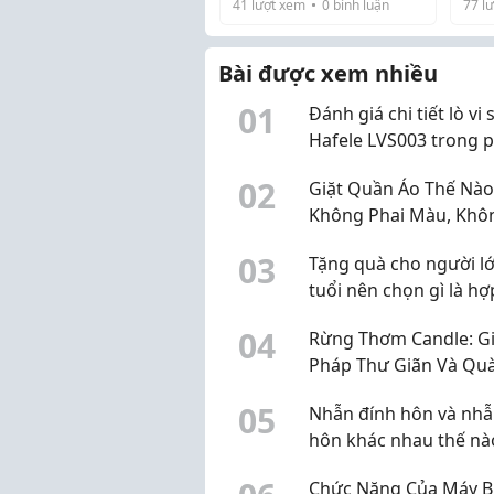
41
lượt xem
0
bình luận
77
lư
Bài được xem nhiều
0
1
Đánh giá chi tiết lò vi
Hafele LVS003 trong 
khúc 2 đến 3 triệu đồ
0
2
Giặt Quần Áo Thế Nào
Không Phai Màu, Khôn
Xù Sợi Vải?
0
3
Tặng quà cho người l
tuổi nên chọn gì là hợp
0
4
Rừng Thơm Candle: Gi
Pháp Thư Giãn Và Qu
Tặng Tinh Tế Từ Thiên
0
5
Nhẫn đính hôn và nhẫ
Nhiên
hôn khác nhau thế nà
Cách phân biệt chi tiết
Chức Năng Của Máy B