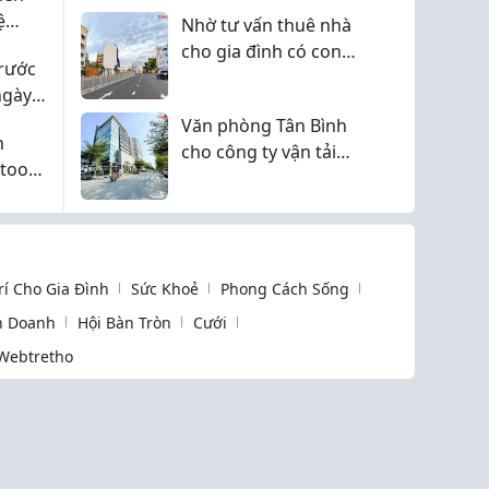
Tỷ (Sổ Sẵn Giao Dịch)
ệ
Nhờ tư vấn thuê nhà
cho gia đình có con
trước
nhỏ chọn khu nào
ngày
Văn phòng Tân Bình
n
cho công ty vận tải
etooth
gần sân bay có lợi gì
anh
Trí Cho Gia Đình
Sức Khoẻ
Phong Cách Sống
h Doanh
Hội Bàn Tròn
Cưới
Webtretho