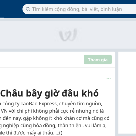
Tham gia
Châu bây giờ đâu khó
n công ty TaoBao Express, chuyên tìm nguồn,
VN với chi phí không phải cực rẻ nhưng nó là
àm đến nay, gặp không ít khó khăn cơ mà cũng có
nghiệp cũng hòa đồng, thân thiện.. vui lắm ạ,
e thì được mấy ai thấu....:((