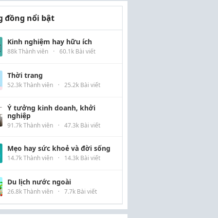
 đồng nổi bật
Kinh nghiệm hay hữu ích
88k Thành viên
·
60.1k Bài viết
Thời trang
52.3k Thành viên
·
25.2k Bài viết
Ý tưởng kinh doanh, khởi
nghiệp
91.7k Thành viên
·
47.3k Bài viết
Mẹo hay sức khoẻ và đời sống
14.7k Thành viên
·
14.3k Bài viết
Du lịch nước ngoài
26.8k Thành viên
·
7.7k Bài viết