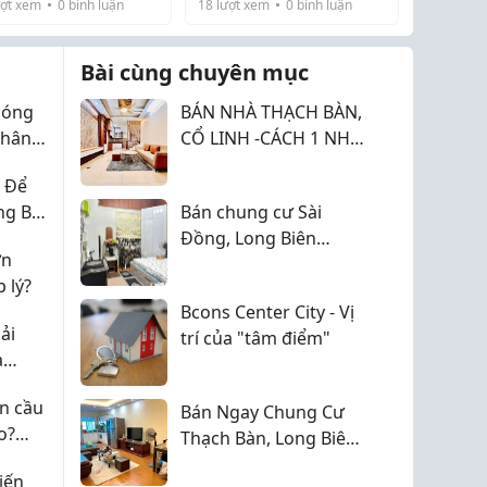
ợt xem
0
bình luận
18
lượt xem
0
bình luận
các khu công nghiệp lớn
như vậy, giá đất tại
đường DK12 sẽ ...
Bài cùng chuyên mục
 sóng
BÁN NHÀ THẠCH BÀN,
phân
CỔ LINH -CÁCH 1 NHÀ
ng
RA ĐƯỜNG Ô TÔ
 Để
TRÁNH, DT 33m2, 5T
g Bai
Bán chung cư Sài
chỉ 7,35 tỷ
Đồng, Long Biên
ớn
77m2, 2 ngủ, chỉ 4,45
 lý?
tỷ
Bcons Center City - Vị
ải
trí của "tâm điểm"
à
n cầu
Bán Ngay Chung Cư
o?
Thạch Bàn, Long Biên
70m2, 2pn, 2vs Chỉ 4,2
iến