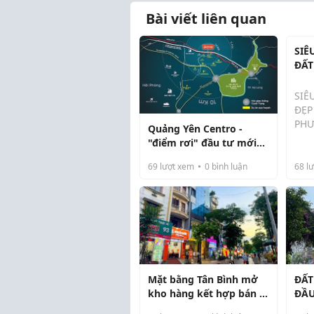
Bài viết liên quan
SIÊ
ĐẤT
MỸ 
SIÊ
ĐẸP
PHƯ
Quảng Yên Centro -
"điểm rơi" đầu tư mới
Cơ h
tại cửa ngõ phía Tây
cực 
69
lượt xem
0
bình luận
68
lư
Quảng Ninh
tâm
năn
Vị t
Nằm
– T
thoá
Mặt bằng Tân Bình mở
ĐẤT
kho hàng kết hợp bán lẻ
ĐẦU
có nên không
BẮC