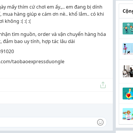
y mấy thím cứ chơi em ấy.,.. em đang bị dính
Cộng
, mua hàng giúp e cám ơn nè.. khổ lắm.. có khi
 không :( :( :(
nhận tìm nguồn, order và vận chuyển hàng hóa
, đảm bao uy tính, hợp tác lâu dài
9391020
k.com/taobaoexpressduongle