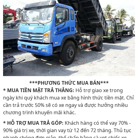
***PHƯƠNG THỨC MUA BÁN***
* MUA TIỀN MẶT TRẢ THẲNG:
Hỗ trợ giao xe trong
ngày khi quý khách mua xe bằng hình thức tiền mặt. Chỉ
cần trả trước 50% sẽ có xe ngay và được hưởng nhiều
chương trình khuyến mãi khác.
* HỖ TRỢ MUA TRẢ GÓP:
Khách hàng có thể vay 70% -
90% giá trị xe, thời gian vay từ 12 đến 72 tháng. Thủ tục
nhanh chóng đơn giản, thế chấp bằng cà vẹt chiếc xe