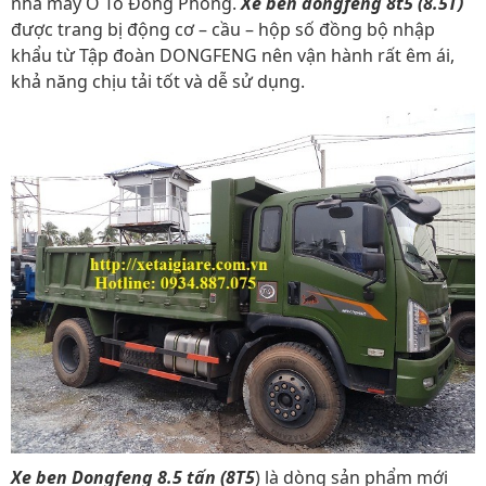
nhà máy Ô Tô Đông Phong.
Xe ben dongfeng 8t5 (8.5T)
được trang bị động cơ – cầu – hộp số đồng bộ nhập
khẩu từ Tập đoàn DONGFENG nên vận hành rất êm ái,
khả năng chịu tải tốt và dễ sử dụng.
Xe ben Dongfeng 8.5 tấn (8T5
) là dòng sản phẩm mới