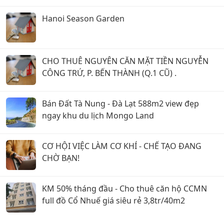
Hanoi Season Garden
CHO THUÊ NGUYÊN CĂN MẶT TIỀN NGUYỄN
CÔNG TRỨ, P. BẾN THÀNH (Q.1 CŨ) .
Bán Đất Tà Nung - Đà Lạt 588m2 view đẹp
ngay khu du lịch Mongo Land
CƠ HỘI VIỆC LÀM CƠ KHÍ - CHẾ TẠO ĐANG
CHỜ BẠN!
KM 50% tháng đầu - Cho thuê căn hộ CCMN
full đồ Cổ Nhuế giá siêu rẻ 3,8tr/40m2