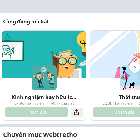
Cộng đồng nổi bật
Kinh nghiệm hay hữu íc...
Thời tr
87.9k Thành viên
·
60.1k Bài viết
52.3k Thành viên
·
Tham gia
Tham gia
Chuyên mục Webtretho