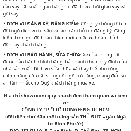
cần vay. Lãi suất ngân hàng ưu đãi theo thời gian vay và
gói vay.
* DỊCH VỤ ĐĂNG KÝ, ĐĂNG KIỂM:
Công ty chúng tôi có
đội ngũ dịch vụ tư vấn và làm các thủ tục đăng ký, đăng
kiểm trọn gói để hoàn thiện một chiếc xe hoàn chỉnh
đến tay khách hàng.
* DỊCH VỤ BẢO HÀNH, SỬA CHỮA:
Xe của chúng tôi
được bảo hành chính hãng, bảo hành theo quy định của
nhà sản xuất. Dịch vụ sửa chữa và thay thế phụ tùng
chính hãng có xuất sứ nguồn gốc rõ ràng, mang đến sự
an tâm nhất cho Quý khách hàng mua xe.
Địa chỉ showroom quý khách đến tham quan và xem
xe:
CÔNG TY CP Ô TÔ DONGFENG TP. HCM
(đối diện chợ đầu mối nông sản THỦ ĐỨC – gần Ngã
tư Bình Phước)
Đ/C: 138 QL1A, P. Tam Bình, Q. Thủ Đức, TP. HCM​