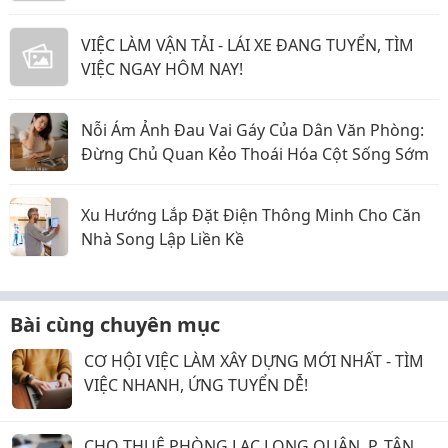
VIỆC LÀM VẬN TẢI - LÁI XE ĐANG TUYỂN, TÌM
VIỆC NGAY HÔM NAY!
Nỗi Ám Ảnh Đau Vai Gáy Của Dân Văn Phòng:
Đừng Chủ Quan Kẻo Thoái Hóa Cột Sống Sớm
Xu Hướng Lắp Đặt Điện Thông Minh Cho Căn
Nhà Song Lập Liền Kề
Bài cùng chuyên mục
CƠ HỘI VIỆC LÀM XÂY DỰNG MỚI NHẤT - TÌM
VIỆC NHANH, ỨNG TUYỂN DỄ!
CHO THUÊ PHÒNG LẠC LONG QUÂN, P. TÂN