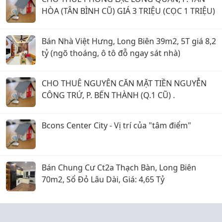
HÒA (TÂN BÌNH CŨ) GIÁ 3 TRIỆU (CỌC 1 TRIỆU)
Bán Nhà Việt Hưng, Long Biên 39m2, 5T giá 8,2
tỷ (ngõ thoáng, ô tô đỗ ngay sát nhà)
CHO THUÊ NGUYÊN CĂN MẶT TIỀN NGUYỄN
CÔNG TRỨ, P. BẾN THÀNH (Q.1 CŨ) .
Bcons Center City - Vị trí của "tâm điểm"
Bán Chung Cư Ct2a Thạch Bàn, Long Biên
70m2, Sổ Đỏ Lâu Dài, Giá: 4,65 Tỷ