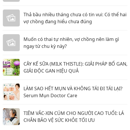
Thả bầu nhiều tháng chưa có tin vui: Có thể hai
vợ chồng đang hiểu chưa đúng
Muốn có thai tự nhiên, vợ chồng nên làm gì
ngay từ chu kỳ này?
CÂY KẾ SỮA (MILK THISTLE): GIẢI PHÁP BỔ GAN,
GIẢI ĐỘC GAN HIỆU QUẢ
LÀM SAO HẾT MỤN VÀ KHÔNG TÁI ĐI TÁI LẠI?
Serum Mụn Doctor Care
TIÊM VẮC-XIN CÚM CHO NGƯỜI CAO TUỔI: LÁ
CHẮN BẢO VỆ SỨC KHỎE TỐI ƯU