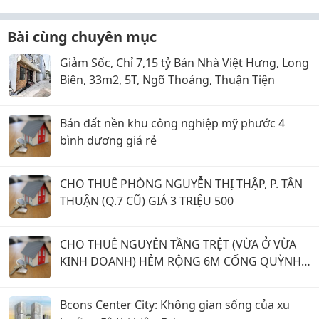
Bài cùng chuyên mục
Giảm Sốc, Chỉ 7,15 tỷ Bán Nhà Việt Hưng, Long
Biên, 33m2, 5T, Ngõ Thoáng, Thuận Tiện
Bán đất nền khu công nghiệp mỹ phước 4
bình dương giá rẻ
CHO THUÊ PHÒNG NGUYỄN THỊ THẬP, P. TÂN
THUẬN (Q.7 CŨ) GIÁ 3 TRIỆU 500
CHO THUÊ NGUYÊN TẦNG TRỆT (VỪA Ở VỪA
KINH DOANH) HẺM RỘNG 6M CỐNG QUỲNH,
P. BẾN THÀNH (Q.1 CŨ) GIÁ 15 TRIỆU.
Bcons Center City: Không gian sống của xu