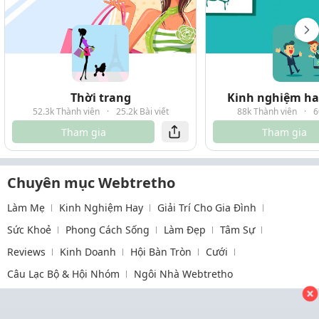
Thời trang
Kinh nghiệm hay
52.3k Thành viên
·
25.2k Bài viết
88k Thành viên
·
6
Tham gia
Tham gia
Chuyên mục Webtretho
Làm Mẹ
Kinh Nghiệm Hay
Giải Trí Cho Gia Đình
Sức Khoẻ
Phong Cách Sống
Làm Đẹp
Tâm Sự
Reviews
Kinh Doanh
Hội Bàn Tròn
Cưới
Câu Lạc Bộ & Hội Nhóm
Ngôi Nhà Webtretho