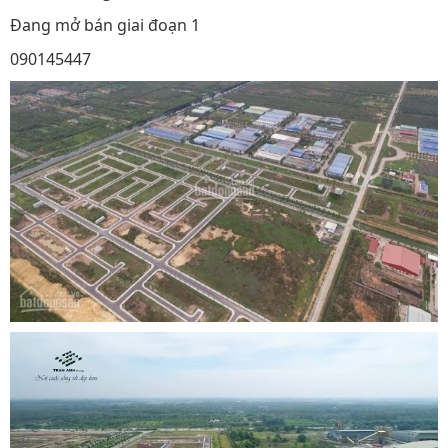
Đang mở bán giai đoạn 1
090145447