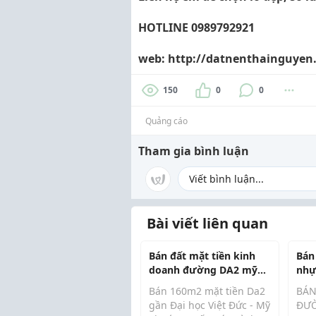
HOTLINE 0989792921
web: http://datnenthainguyen
150
0
0
Quảng cáo
Tham gia bình luận
Bài viết liên quan
Bán đất mặt tiền kinh
Bán
doanh đường DA2 mỹ
nhự
phước 4
mỹ 
Bán 160m2 mặt tiền Da2
BÁN
gần Đại học Việt Đức - Mỹ
ĐƯỜ