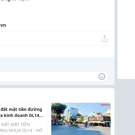
.vn
 đất mặt tiền đường
a kinh doanh DL14
phước 3
 ĐẤT MẶT TIỀN
NG NHỰA DL14 - MỸ