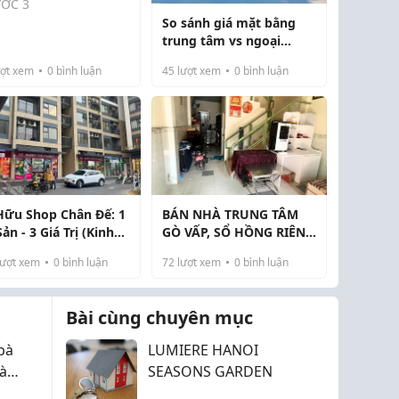
ỚC 3
So sánh giá mặt bằng
đẹp, vị trí đắc địa
trung tâm vs ngoại
y khu dân cư đông
thành TP.HCM
 rất thích hợp xây
ợt xem
0
bình luận
45
lượt xem
0
bình luận
t, văn phòng hoặc kinh
ện tích: 150m2 (Full
nh đa ngành nghề.
cư).
 trí...
Hữu Shop Chân Đế: 1
BÁN NHÀ TRUNG TÂM
Sản - 3 Giá Trị (Kinh
GÒ VẤP, SỔ HỒNG RIÊNG
nh, Cho Thuê, Tăng
45.71M2, THOÁNG MÁT
ượt xem
0
bình luận
72
lượt xem
0
bình luận
CÓ SÂN ĐỂ XE
Bài cùng chuyên mục
bà
LUMIERE HANOI
à
SEASONS GARDEN
ụng