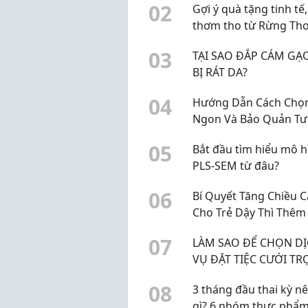
0
2
Gợi ý quà tặng tinh tế,
thơm tho từ Rừng Th
Candle
0
3
TẠI SAO ĐẮP CÁM GẠO
BỊ RÁT DA?
0
4
Hướng Dẫn Cách Chọn
Ngon Và Bảo Quản Tư
Lâu
0
5
Bắt đầu tìm hiểu mô h
PLS-SEM từ đâu?
0
6
Bí Quyết Tăng Chiều 
Cho Trẻ Dậy Thì Thêm 
30cm Chuẩn Khoa Họ
0
7
LÀM SAO ĐỂ CHỌN D
VỤ ĐẶT TIỆC CƯỚI TR
GÓI UY TÍN Ở BẾN TRE
0
8
3 tháng đầu thai kỳ n
gì? 6 nhóm thực phẩm