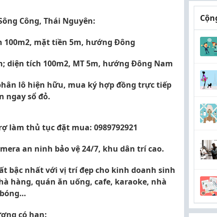
Cộng
 Sông Công, Thái Nguyên:
ích 100m2, mặt tiền 5m, hướng Đông
5m; diện tích 100m2, MT 5m, hướng Đông Nam
phân lô hiện hữu, mua ký hợp đồng trực tiếp
n ngay sổ đỏ.
trợ làm thủ tục đặt mua: 0989792921
mera an ninh bảo vệ 24/7, khu dân trí cao.
 bậc nhất với vị trí đẹp cho kinh doanh sinh
 nhà hàng, quán ăn uống, cafe, karaoke, nhà
n bóng…
ượng có hạn: