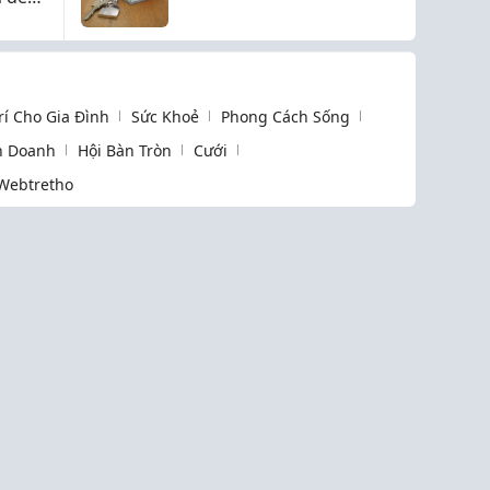
mới nhất
cho
Trí Cho Gia Đình
Sức Khoẻ
Phong Cách Sống
h Doanh
Hội Bàn Tròn
Cưới
Webtretho