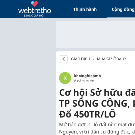
Thịnh hành
Cộng đồng
GIAO DỊCH
MUA GÌ? Ở ĐÂU?
khoinghiepmb
K
8 năm trước
Cơ hội Sở hữu đ
TP SÔNG CÔNG, 
Đổ 450TR/LÔ
Mở bán đợt 2 - lô đất nền mặt đ
Nguyên, vị trí dân cư đông đúc, k