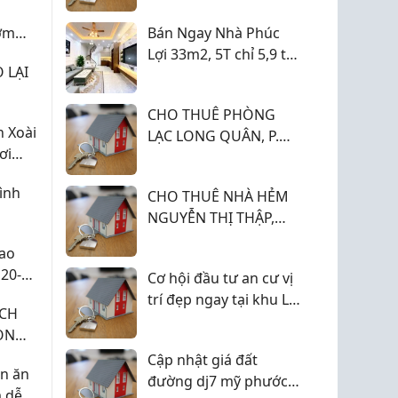
ơm
Bán Ngay Nhà Phúc
Lợi 33m2, 5T chỉ 5,9 tỷ
 LẠI
( Lô góc)
CHO THUÊ PHÒNG
 Xoài
LẠC LONG QUÂN, P.
ơi
TÂN HÒA (TÂN BÌNH
CŨ) GIÁ 3 TRIỆU (CỌC
ình
CHO THUÊ NHÀ HẺM
1 TRIỆU)
NGUYỄN THỊ THẬP,
P.TÂN THUẬN (BÌNH
Cao
THUẬN, Q.7 CŨ) GIÁ 4
20-
Cơ hội đầu tư an cư vị
TRIỆU 500.
c
trí đẹp ngay tại khu L
ỊCH
mỹ phước 3
ỌN
?
Cập nhật giá đất
ên ăn
đường dj7 mỹ phước 3
 dễ