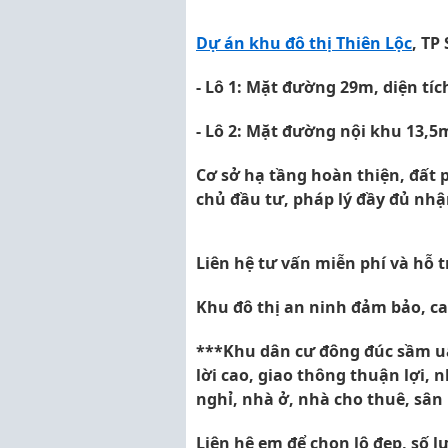
Dự án khu đô thị Thiên Lộc
, TP
- Lô 1: Mặt đường 29m, diện t
- Lô 2: Mặt đường nội khu 13,
Cơ sở hạ tầng hoàn thiện, đất 
chủ đầu tư, pháp lý đầy đủ nhậ
Liên hệ tư vấn miễn phí và hỗ 
Khu đô thị an ninh đảm bảo, ca
***Khu dân cư đông đúc sầm uất
lời cao, giao thông thuận lợi,
nghỉ, nhà ở, nhà cho thuê, sâ
Liên hệ em để chọn lô đẹp, số l