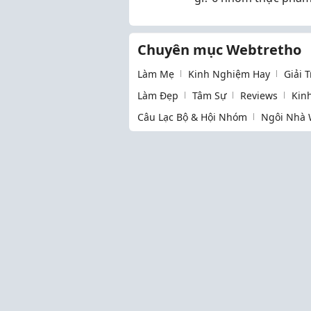
chọn, không cần "ăn 
hai người"
Chuyên mục Webtretho
Làm Mẹ
Kinh Nghiệm Hay
Giải 
Làm Đẹp
Tâm Sự
Reviews
Kin
Câu Lạc Bộ & Hội Nhóm
Ngôi Nhà 