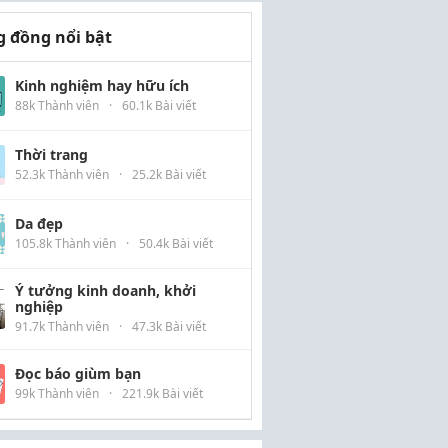
 đồng nổi bật
Kinh nghiệm hay hữu ích
88k Thành viên
·
60.1k Bài viết
Thời trang
52.3k Thành viên
·
25.2k Bài viết
Da đẹp
105.8k Thành viên
·
50.4k Bài viết
Ý tưởng kinh doanh, khởi
nghiệp
91.7k Thành viên
·
47.3k Bài viết
Đọc báo giùm bạn
99k Thành viên
·
221.9k Bài viết