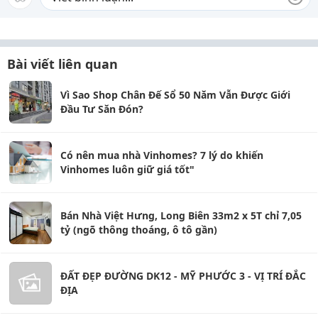
Bài viết liên quan
Vì Sao Shop Chân Đế Sổ 50 Năm Vẫn Được Giới
Đầu Tư Săn Đón?
Có nên mua nhà Vinhomes? 7 lý do khiến
Vinhomes luôn giữ giá tốt"
Bán Nhà Việt Hưng, Long Biên 33m2 x 5T chỉ 7,05
tỷ (ngõ thông thoáng, ô tô gần)
ĐẤT ĐẸP ĐƯỜNG DK12 - MỸ PHƯỚC 3 - VỊ TRÍ ĐẮC
ĐỊA