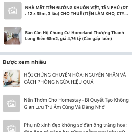
NHÀ MẶT TIỀN ĐƯỜNG KHUÔN VIỆT, TÂN PHÚ (DT
: 12 x 35m, 3 lầu) CHO THUÊ (TIỆN LÀM KHO, CTY,
THẨM MỸ VIỆN,.... KINH DOANH TỰ DO)
Bán Căn Hộ Chung Cư Homeland Thượng Thanh -
Long Biên 68m2, giá 4,76 tỷ (Cần gấp luôn)
Được xem nhiều
HỘI CHỨNG CHUYỂN HÓA: NGUYÊN NHÂN VÀ
CÁCH PHÒNG NGỪA HIỆU QUẢ
Nến Thơm Cho Homestay - Bí Quyết Tạo Không
Gian Lưu Trú Ấm Cúng Và Đáng Nhớ
Phụ nữ xinh đẹp không sợ đàn ông trăng hoa;