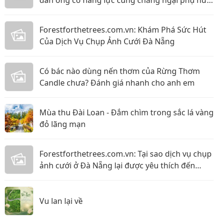
đàn ông có năng lực cũng chẳng ngại phụ nữ
thực tế
Forestforthetrees.com.vn: Khám Phá Sức Hút
Của Dịch Vụ Chụp Ảnh Cưới Đà Nẵng
Có bác nào dùng nến thơm của Rừng Thơm
Candle chưa? Đánh giá nhanh cho anh em
Mùa thu Đài Loan - Đắm chìm trong sắc lá vàng
đỏ lãng mạn
Forestforthetrees.com.vn: Tại sao dịch vụ chụp
ảnh cưới ở Đà Nẵng lại được yêu thích đến
vậy!?
Vu lan lại về