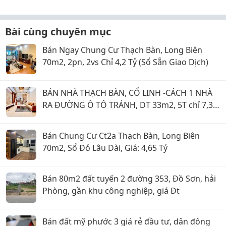
Bài cùng chuyên mục
Bán Ngay Chung Cư Thạch Bàn, Long Biên
70m2, 2pn, 2vs Chỉ 4,2 Tỷ (Sổ Sẵn Giao Dịch)
BÁN NHÀ THẠCH BÀN, CỔ LINH -CÁCH 1 NHÀ
RA ĐƯỜNG Ô TÔ TRÁNH, DT 33m2, 5T chỉ 7,35
tỷ
Bán Chung Cư Ct2a Thạch Bàn, Long Biên
70m2, Sổ Đỏ Lâu Dài, Giá: 4,65 Tỷ
Bán 80m2 đất tuyến 2 đường 353, Đồ Sơn, hải
Phòng, gần khu công nghiệp, giá Đt
Bán đất mỹ phước 3 giá rẻ đầu tư, dân đông