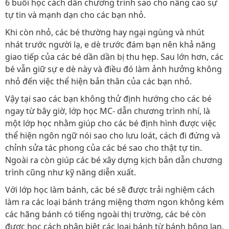
6 buổi học cách dẫn chương trình sao cho nâng cao sự
tự tin và mạnh dạn cho các bạn nhỏ.
Khi còn nhỏ, các bé thường hay ngại ngùng và nhút
nhát trước người lạ, e dè trước đám bạn nên khả năng
giao tiếp của các bé dần dần bị thu hẹp. Sau lớn hơn, các
bé vẫn giữ sự e dè này và điều đó làm ảnh hưởng không
nhỏ đến việc thể hiện bản thân của các bạn nhỏ.
Vậy tại sao các bạn không thử định hướng cho các bé
ngay từ bây giờ, lớp học MC- dẫn chương trình nhí, là
một lớp học nhằm giúp cho các bé định hình được việc
thể hiện ngôn ngữ nói sao cho lưu loát, cách đi đứng và
chỉnh sửa tác phong của các bé sao cho thật tự tin.
Ngoài ra còn giúp các bé xây dựng kịch bản dẫn chương
trình cũng như kỹ năng diễn xuất.
Với lớp học làm bánh, các bé sẽ được trải nghiệm cách
làm ra các loại bánh tráng miệng thơm ngon không kém
các hãng bánh có tiếng ngoài thị trường, các bé còn
được học cách phân biệt các loại bánh từ bánh bông lan,