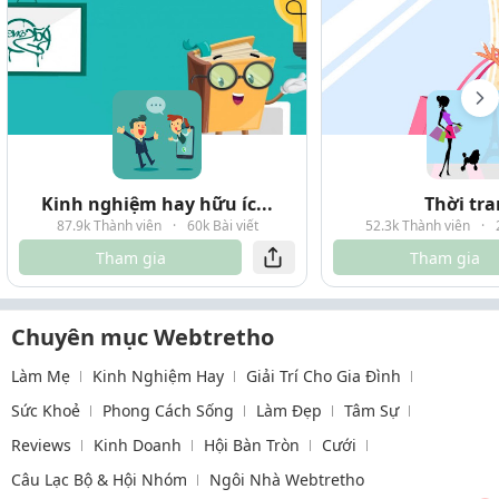
Kinh nghiệm hay hữu íc...
Thời tr
87.9k Thành viên
·
60k Bài viết
52.3k Thành viên
·
Tham gia
Tham gia
Chuyên mục Webtretho
Làm Mẹ
Kinh Nghiệm Hay
Giải Trí Cho Gia Đình
Sức Khoẻ
Phong Cách Sống
Làm Đẹp
Tâm Sự
Reviews
Kinh Doanh
Hội Bàn Tròn
Cưới
Câu Lạc Bộ & Hội Nhóm
Ngôi Nhà Webtretho