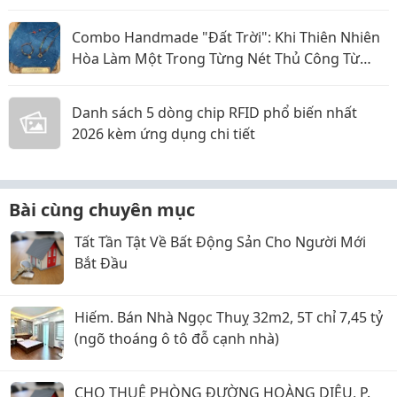
Combo Handmade "Đất Trời": Khi Thiên Nhiên
Hòa Làm Một Trong Từng Nét Thủ Công Từ
Sophiebeauty
Danh sách 5 dòng chip RFID phổ biến nhất
2026 kèm ứng dụng chi tiết
Bài cùng chuyên mục
Tất Tần Tật Về Bất Động Sản Cho Người Mới
Bắt Đầu
Hiếm. Bán Nhà Ngọc Thuỵ 32m2, 5T chỉ 7,45 tỷ
(ngõ thoáng ô tô đỗ cạnh nhà)
CHO THUÊ PHÒNG ĐƯỜNG HOÀNG DIỆU, P.