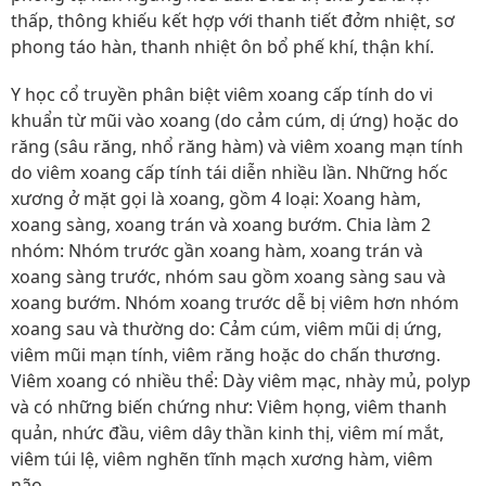
thấp, thông khiếu kết hợp với thanh tiết đởm nhiệt, sơ
phong táo hàn, thanh nhiệt ôn bổ phế khí, thận khí.
Y học cổ truyền phân biệt viêm xoang cấp tính do vi
khuẩn từ mũi vào xoang (do cảm cúm, dị ứng) hoặc do
răng (sâu răng, nhổ răng hàm) và viêm xoang mạn tính
do viêm xoang cấp tính tái diễn nhiều lần. Những hốc
xương ở mặt gọi là xoang, gồm 4 loại: Xoang hàm,
xoang sàng, xoang trán và xoang bướm. Chia làm 2
nhóm: Nhóm trước gần xoang hàm, xoang trán và
xoang sàng trước, nhóm sau gồm xoang sàng sau và
xoang bướm. Nhóm xoang trước dễ bị viêm hơn nhóm
xoang sau và thường do: Cảm cúm, viêm mũi dị ứng,
viêm mũi mạn tính, viêm răng hoặc do chấn thương.
Viêm xoang có nhiều thể: Dày viêm mạc, nhày mủ, polyp
và có những biến chứng như: Viêm họng, viêm thanh
quản, nhức đầu, viêm dây thần kinh thị, viêm mí mắt,
viêm túi lệ, viêm nghẽn tĩnh mạch xương hàm, viêm
não…