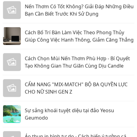
Nến Thơm Có Tốt Không? Giải Đáp Những Điều
Bạn Cần Biết Trước Khi Sử Dụng
Cách Bố Trí Bàn Làm Việc Theo Phong Thủy
Giúp Công Việc Hanh Thông, Giảm Căng Thẳng
Cách Chọn Mùi Nến Thơm Phù Hợp - Bí Quyết
Tạo Không Gian Thư Giãn Cùng Dịu Candle
CẨM NANG "MIX-MATCH" BỘ BA QUYỀN LỰC
CHO NỮ SINH GEN Z
Sự sảng khoái tuyệt diệu tại đảo Yeosu
Geumodo
Áo thun in hình tự do - Cách biến ý tưởng cá