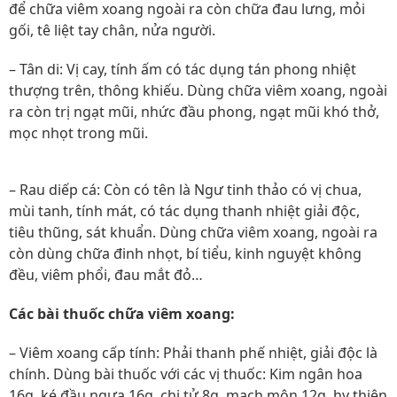
để chữa viêm xoang ngoài ra còn chữa đau lưng, mỏi
gối, tê liệt tay chân, nửa người.
– Tân di: Vị cay, tính ấm có tác dụng tán phong nhiệt
thượng trên, thông khiếu. Dùng chữa viêm xoang, ngoài
ra còn trị ngạt mũi, nhức đầu phong, ngạt mũi khó thở,
mọc nhọt trong mũi.
– Rau diếp cá: Còn có tên là Ngư tinh thảo có vị chua,
mùi tanh, tính mát, có tác dụng thanh nhiệt giải độc,
tiêu thũng, sát khuẩn. Dùng chữa viêm xoang, ngoài ra
còn dùng chữa đinh nhọt, bí tiểu, kinh nguyệt không
đều, viêm phổi, đau mắt đỏ…
Các bài thuốc chữa viêm xoang:
– Viêm xoang cấp tính: Phải thanh phế nhiệt, giải độc là
chính. Dùng bài thuốc với các vị thuốc: Kim ngân hoa
16g, ké đầu ngựa 16g, chi tử 8g, mạch môn 12g, hy thiên