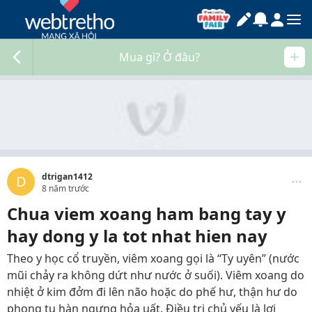
Mua gì? Ở đâu?
dtrigan1412
D
8 năm trước
Chua viem xoang ham bang tay y
hay dong y la tot nhat hien nay
Theo y học cổ truyền, viêm xoang gọi là “Ty uyên” (nước
mũi chảy ra không dứt như nước ở suối). Viêm xoang do
nhiệt ở kim đởm đi lên não hoặc do phế hư, thận hư do
phong tụ hàn ngưng hỏa uất. Điều trị chủ yếu là lợi