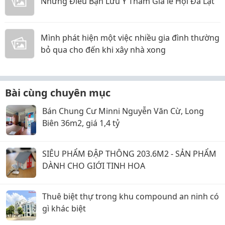
Những Điều Bạn Lưu Ý Tham Gia lễ Hội Đà Lạt
Mình phát hiện một việc nhiều gia đình thường
bỏ qua cho đến khi xây nhà xong
Bài cùng chuyên mục
Bán Chung Cư Minni Nguyễn Văn Cừ, Long
Biên 36m2, giá 1,4 tỷ
SIÊU PHẨM ĐẬP THÔNG 203.6M2 - SẢN PHẨM
DÀNH CHO GIỚI TINH HOA
Thuê biệt thự trong khu compound an ninh có
gì khác biệt