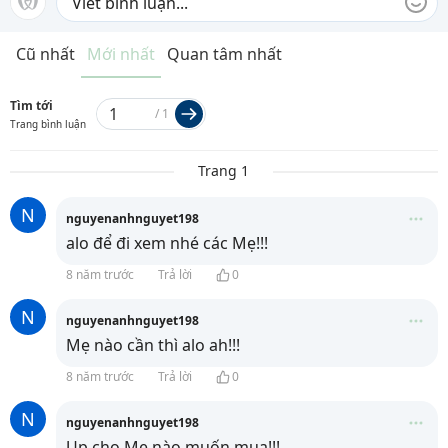
Cũ nhất
Mới nhất
Quan tâm nhất
Tìm tới
/
1
Trang bình luận
Trang 1
N
nguyenanhnguyet198
alo để đi xem nhé các Mẹ!!!
8 năm trước
Trả lời
0
N
nguyenanhnguyet198
Mẹ nào cần thì alo ah!!!
8 năm trước
Trả lời
0
N
nguyenanhnguyet198
Up cho Mẹ nào muốn mua!!!