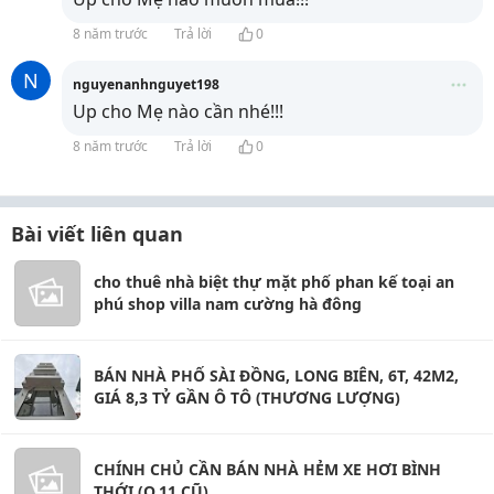
8 năm trước
Trả lời
0
N
nguyenanhnguyet198
Up cho Mẹ nào cần nhé!!!
8 năm trước
Trả lời
0
Bài viết liên quan
cho thuê nhà biệt thự mặt phố phan kế toại an
phú shop villa nam cường hà đông
BÁN NHÀ PHỐ SÀI ĐỒNG, LONG BIÊN, 6T, 42M2,
GIÁ 8,3 TỶ GẦN Ô TÔ (THƯƠNG LƯỢNG)
CHÍNH CHỦ CẦN BÁN NHÀ HẺM XE HƠI BÌNH
THỚI (Q.11 CŨ).