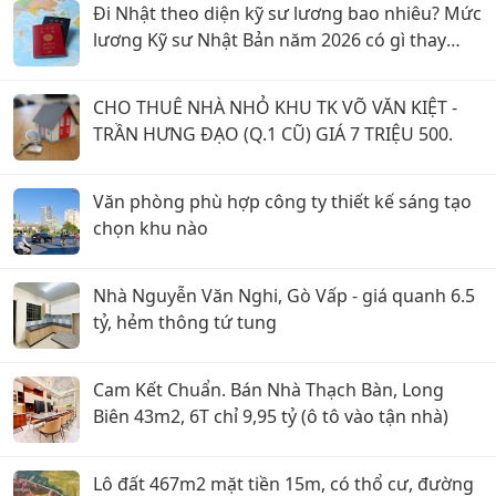
Đi Nhật theo diện kỹ sư lương bao nhiêu? Mức
lương Kỹ sư Nhật Bản năm 2026 có gì thay
đổi?
CHO THUÊ NHÀ NHỎ KHU TK VÕ VĂN KIỆT -
TRẦN HƯNG ĐẠO (Q.1 CŨ) GIÁ 7 TRIỆU 500.
Văn phòng phù hợp công ty thiết kế sáng tạo
chọn khu nào
Nhà Nguyễn Văn Nghi, Gò Vấp - giá quanh 6.5
tỷ, hẻm thông tứ tung
Cam Kết Chuẩn. Bán Nhà Thạch Bàn, Long
Biên 43m2, 6T chỉ 9,95 tỷ (ô tô vào tận nhà)
Lô đất 467m2 mặt tiền 15m, có thổ cư, đường