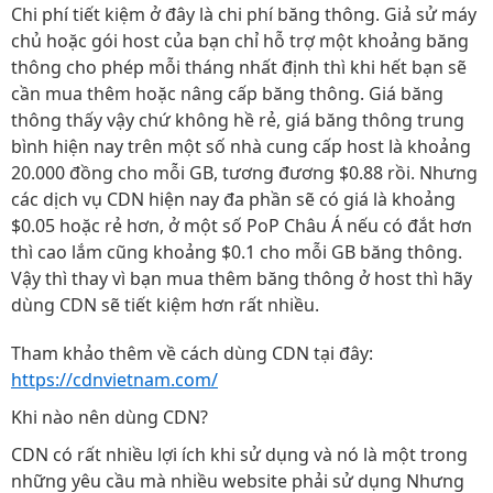
Chi phí tiết kiệm ở đây là chi phí băng thông. Giả sử máy
chủ hoặc gói host của bạn chỉ hỗ trợ một khoảng băng
thông cho phép mỗi tháng nhất định thì khi hết bạn sẽ
cần mua thêm hoặc nâng cấp băng thông. Giá băng
thông thấy vậy chứ không hề rẻ, giá băng thông trung
bình hiện nay trên một số nhà cung cấp host là khoảng
20.000 đồng cho mỗi GB, tương đương $0.88 rồi. Nhưng
các dịch vụ CDN hiện nay đa phần sẽ có giá là khoảng
$0.05 hoặc rẻ hơn, ở một số PoP Châu Á nếu có đắt hơn
thì cao lắm cũng khoảng $0.1 cho mỗi GB băng thông.
Vậy thì thay vì bạn mua thêm băng thông ở host thì hãy
dùng CDN sẽ tiết kiệm hơn rất nhiều.
Tham khảo thêm về cách dùng CDN tại đây:
https://cdnvietnam.com/
Khi nào nên dùng CDN?
CDN có rất nhiều lợi ích khi sử dụng và nó là một trong
những yêu cầu mà nhiều website phải sử dụng Nhưng