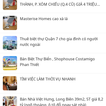
THÀNH, P. XÓM CHIẾU (Q.4 CŨ) GIÁ 4 TRIỆU
500.
Masterise Homes cao xà lá
Thuê biệt thự Quận 7 cho gia đình có người
nước ngoài
Bán Biệt Thự Biển , Shophouse Costamigo
Phan Thiết
TÌM VIỆC LÀM THỜI VỤ NHANH
Bán Nhà Việt Hưng, Long Biên 39m2, 5T giá 8,2
tỷ (ngõ thoáng, ô tô đỗ ngay sát nhà)