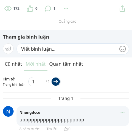
172
0
1
Quảng cáo
Tham gia bình luận
Cũ nhất
Mới nhất
Quan tâm nhất
Tìm tới
/
1
Trang bình luận
Trang 1
N
Nhungdocu
uppppppppppppppppppppp
8 năm trước
Trả lời
0