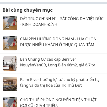
Bài cùng chuyên mục
ĐẤT TRỤC CHÍNH N1 - SÁT CỔNG ĐH VIỆT ĐỨC
- KINH DOANH ĐỈNH
CĂN 2PN HƯỚNG ĐÔNG NAM - LỰA CHỌN
ĐƯỢC NHIỀU KHÁCH Ở THỰC QUAN TÂM
Bán Chung Cư cao cấp Berriver,
NguyênVănCừ, Long Biên 66m2, giá 6,7 tỷ,
tặng nội thất
Palm River hưởng lợi từ chu kỳ phát triển hạ
tầng và đô thị hóa của TP. Thủ Đức
CHO THUÊ PHÒNG NGUYỄN THIỆN THUẬT
(Q.3 CŨ) GIÁ 4 TRIỆU.