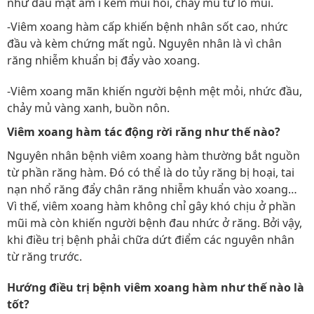
như đau mặt âm ỉ kèm mùi hôi, chảy mũ từ lỗ mũi.
-Viêm xoang hàm cấp khiến bệnh nhân sốt cao, nhức
đầu và kèm chứng mất ngủ. Nguyên nhân là vì chân
răng nhiễm khuẩn bị đẩy vào xoang.
-Viêm xoang mãn khiến người bệnh mệt mỏi, nhức đầu,
chảy mủ vàng xanh, buồn nôn.
Viêm xoang hàm tác động rời răng như thế nào?
Nguyên nhân bệnh viêm xoang hàm thường bắt nguồn
từ phần răng hàm. Đó có thể là do tủy răng bị hoại, tai
nạn nhổ răng đẩy chân răng nhiễm khuẩn vào xoang…
Vì thế, viêm xoang hàm không chỉ gây khó chịu ở phần
mũi mà còn khiến người bệnh đau nhức ở răng. Bởi vậy,
khi điều trị bệnh phải chữa dứt điểm các nguyên nhân
từ răng trước.
Hướng điều trị bệnh viêm xoang hàm như thế nào là
tốt?