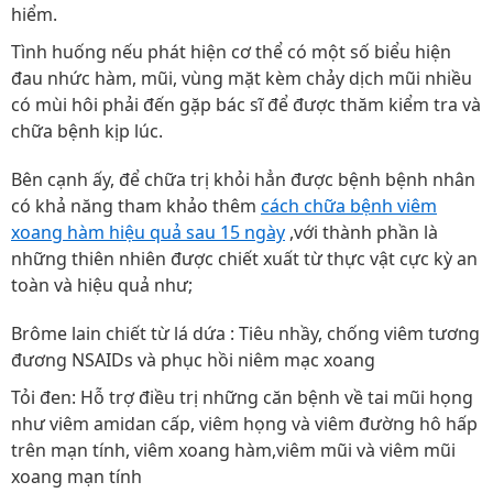
hiểm.
Tình huống nếu phát hiện cơ thể có một số biểu hiện
đau nhức hàm, mũi, vùng mặt kèm chảy dịch mũi nhiều
có mùi hôi phải đến gặp bác sĩ để được thăm kiểm tra và
chữa bệnh kịp lúc.
Bên cạnh ấy, để chữa trị khỏi hẳn được bệnh bệnh nhân
có khả năng tham khảo thêm
cách chữa bệnh viêm
xoang hàm hiệu quả sau 15 ngày
,với thành phần là
những thiên nhiên được chiết xuất từ thực vật cực kỳ an
toàn và hiệu quả như;
Brôme lain chiết từ lá dứa : Tiêu nhầy, chống viêm tương
đương NSAIDs và phục hồi niêm mạc xoang
Tỏi đen: Hỗ trợ điều trị những căn bệnh về tai mũi họng
như viêm amidan cấp, viêm họng và viêm đường hô hấp
trên mạn tính, viêm xoang hàm,viêm mũi và viêm mũi
xoang mạn tính