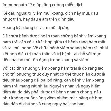
Immunepath-IP giúp tăng cường miễn dịch
Ké đầu ngựa: trị viêm mũi xoang, dịch này mũi, đau
nhức trán, hay đau ê ẩm trên đỉnh đầu.
Hoàng kỳ : dùng trị viêm mũi dị ứng
Để chữa bệnh được hoàn toàn chứng bệnh viêm xoang
hàm trái cần có sự kết hợp giữa trị bệnh răng hàm mặt
và tai mũi họng. Về chữa bệnh viêm xoang hàm trái phải
kết hợp điều trị toàn thân và trị bệnh tại chỗ với mục
tiêu loại bỏ mủ tồn đọng trong xoang và viêm.
Với các tình huống viêm xoang hàm trái là do răng lạc
chỗ thì phương thức duy nhất có thể thực hiện được là
tiểu phẫu xoang để loại bỏ răng. căn bệnh viêm xoang
hàm trái mang rất nhiều Nguyên nhân và nguy hiểm
tiềm ẩn do đấy phải được trị bệnh nhanh chóng. nếu
như không muốn vùng viêm nhiễm mắc nặng nề hơn
dẫn đến di chứng vô cùng nguy hại cho bạn.