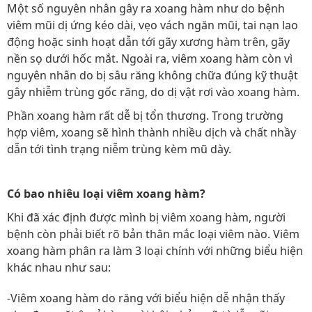
Một số nguyên nhân gây ra xoang hàm như do bệnh
viêm mũi dị ứng kéo dài, vẹo vách ngăn mũi, tai nạn lao
động hoặc sinh hoạt dẫn tới gãy xương hàm trên, gãy
nền sọ dưới hốc mắt. Ngoài ra, viêm xoang hàm còn vì
nguyên nhân do bị sâu răng không chữa đúng kỹ thuật
gây nhiễm trùng gốc răng, do dị vật rơi vào xoang hàm.
Phần xoang hàm rất dễ bị tổn thương. Trong trường
hợp viêm, xoang sẽ hình thành nhiều dịch và chất nhầy
dẫn tới tình trạng niễm trùng kèm mũ dày.
Có bao nhiêu loại viêm xoang hàm?
Khi đã xác định được mình bị viêm xoang hàm, người
bệnh còn phải biết rõ bản thân mắc loại viêm nào. Viêm
xoang hàm phân ra làm 3 loại chính với những biểu hiện
khác nhau như sau:
-Viêm xoang hàm do răng với biểu hiện dễ nhận thấy