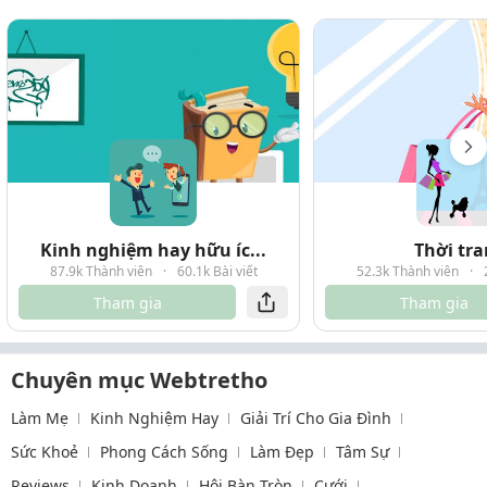
Kinh nghiệm hay hữu íc...
Thời tr
87.9k Thành viên
·
60.1k Bài viết
52.3k Thành viên
·
Tham gia
Tham gia
Chuyên mục Webtretho
Làm Mẹ
Kinh Nghiệm Hay
Giải Trí Cho Gia Đình
Sức Khoẻ
Phong Cách Sống
Làm Đẹp
Tâm Sự
Reviews
Kinh Doanh
Hội Bàn Tròn
Cưới