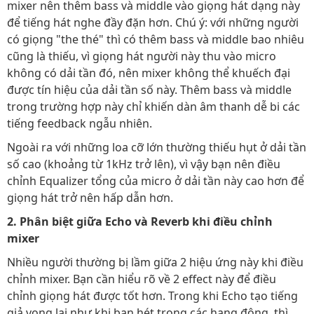
mixer nên thêm bass và middle vào giọng hát dạng này
để tiếng hát nghe đầy đặn hơn. Chú ý: với những người
có giọng "the thé" thì có thêm bass và middle bao nhiêu
cũng là thiếu, vì giọng hát người này thu vào micro
không có dải tần đó, nên mixer không thể khuếch đại
được tín hiệu của dải tần số này. Thêm bass và middle
trong trường hợp này chỉ khiến dàn âm thanh dễ bi các
tiếng feedback ngẫu nhiên.
Ngoài ra với những loa cỡ lớn thường thiếu hụt ở dải tần
số cao (khoảng từ 1kHz trở lên), vì vậy bạn nên điều
chỉnh Equalizer tổng của micro ở dải tần này cao hơn để
giọng hát trở nên hấp dẫn hơn.
2. Phân biệt giữa Echo và Reverb khi điều chỉnh
mixer
Nhiều người thường bị lầm giữa 2 hiệu ứng này khi điều
chỉnh mixer. Bạn cần hiểu rõ về 2 effect này để điều
chỉnh giọng hát được tốt hơn. Trong khi Echo tạo tiếng
giả vọng lại như khi bạn hét trong các hang động, thì