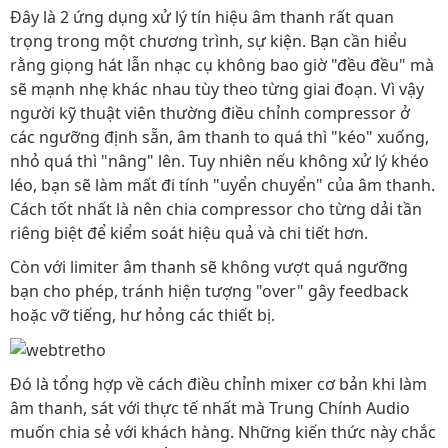
Đây là 2 ứng dụng xử lý tín hiệu âm thanh rất quan
trọng trong một chương trình, sự kiện. Bạn cần hiểu
rằng giọng hát lẫn nhạc cụ không bao giờ "đều đều" mà
sẽ mạnh nhẹ khác nhau tùy theo từng giai đoạn. Vì vậy
người kỹ thuật viên thường điều chỉnh compressor ở
các ngưỡng định sẵn, âm thanh to quá thì "kéo" xuống,
nhỏ quá thì "nâng" lên. Tuy nhiên nếu không xử lý khéo
léo, bạn sẽ làm mất đi tính "uyển chuyển" của âm thanh.
Cách tốt nhất là nên chia compressor cho từng dải tần
riêng biệt để kiểm soát hiệu quả và chi tiết hơn.
Còn với limiter âm thanh sẽ không vượt quá ngưỡng
bạn cho phép, tránh hiện tượng "over" gây feedback
hoặc vỡ tiếng, hư hỏng các thiết bị.
Đó là tổng hợp về cách điều chỉnh mixer cơ bản khi làm
âm thanh, sát với thực tế nhất mà Trung Chính Audio
muốn chia sẻ với khách hàng. Những kiến thức này chắc