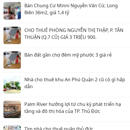
Bán Chung Cư Minni Nguyễn Văn Cừ, Long
Biên 36m2, giá 1,4 tỷ
CHO THUÊ PHÒNG NGUYỄN THỊ THẬP, P. TÂN
THUẬN (Q.7 CŨ) GIÁ 3 TRIỆU 900.
Bán đất gần chợ đêm mỹ phước 3 giá rẻ
Nhà cho thuê khu An Phú Quận 2 cũ có gì hấp
dẫn
Palm River hưởng lợi từ chu kỳ phát triển hạ
tầng và đô thị hóa của TP. Thủ Đức
Tìm nhà cho thuê quận thủ đức