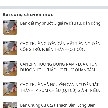
Bài cùng chuyên mục
Bán đất mỹ phước 3 giá rẻ đầu tư, dân đông
CHO THUÊ NGUYÊN CĂN MẶT TIỀN NGUYỄN
CÔNG TRỨ, P. BẾN THÀNH (Q.1 CŨ) .
CĂN 2PN HƯỚNG ĐÔNG NAM - LỰA CHỌN
ĐƯỢC NHIỀU KHÁCH Ở THỰC QUAN TÂM
CHO THUÊ NHÀ NGUYÊN CĂN NGUYỄN TẤT
THÀNH, P. XÓM CHIẾU (Q.4 CŨ) GIÁ 4 TRIỆU.
Bán Chung Cư Ct2a Thạch Bàn, Long Biên