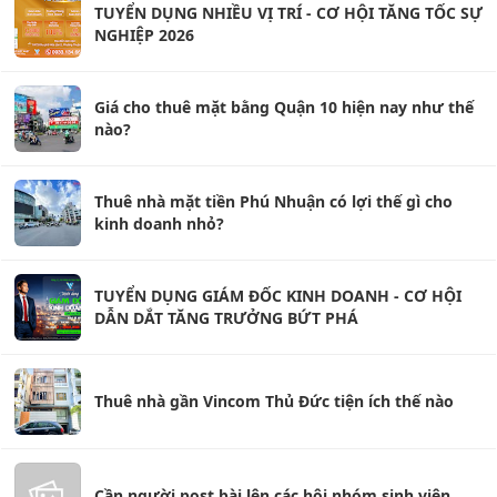
TUYỂN DỤNG NHIỀU VỊ TRÍ - CƠ HỘI TĂNG TỐC SỰ
NGHIỆP 2026
Giá cho thuê mặt bằng Quận 10 hiện nay như thế
nào?
Thuê nhà mặt tiền Phú Nhuận có lợi thế gì cho
kinh doanh nhỏ?
TUYỂN DỤNG GIÁM ĐỐC KINH DOANH - CƠ HỘI
DẪN DẮT TĂNG TRƯỞNG BỨT PHÁ
Thuê nhà gần Vincom Thủ Đức tiện ích thế nào
Cần người post bài lên các hội nhóm sinh viên