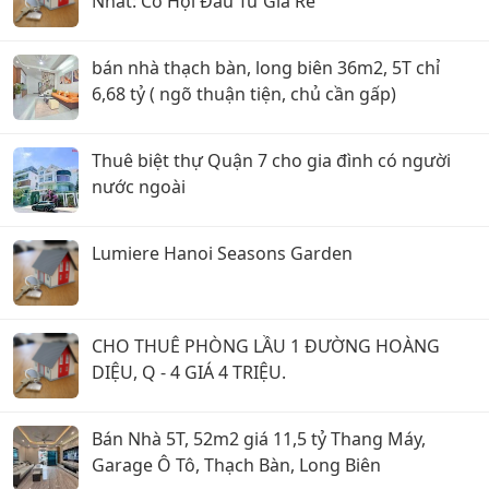
Nhất: Cơ Hội Đầu Tư Giá Rẻ
bán nhà thạch bàn, long biên 36m2, 5T chỉ
6,68 tỷ ( ngõ thuận tiện, chủ cần gấp)
Thuê biệt thự Quận 7 cho gia đình có người
nước ngoài
Lumiere Hanoi Seasons Garden
CHO THUÊ PHÒNG LẦU 1 ĐƯỜNG HOÀNG
DIỆU, Q - 4 GIÁ 4 TRIỆU.
Bán Nhà 5T, 52m2 giá 11,5 tỷ Thang Máy,
Garage Ô Tô, Thạch Bàn, Long Biên