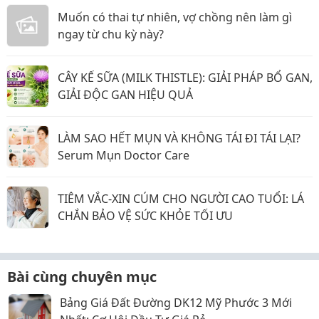
Muốn có thai tự nhiên, vợ chồng nên làm gì
ngay từ chu kỳ này?
CÂY KẾ SỮA (MILK THISTLE): GIẢI PHÁP BỔ GAN,
GIẢI ĐỘC GAN HIỆU QUẢ
LÀM SAO HẾT MỤN VÀ KHÔNG TÁI ĐI TÁI LẠI?
Serum Mụn Doctor Care
TIÊM VẮC-XIN CÚM CHO NGƯỜI CAO TUỔI: LÁ
CHẮN BẢO VỆ SỨC KHỎE TỐI ƯU
Bài cùng chuyên mục
Bảng Giá Đất Đường DK12 Mỹ Phước 3 Mới