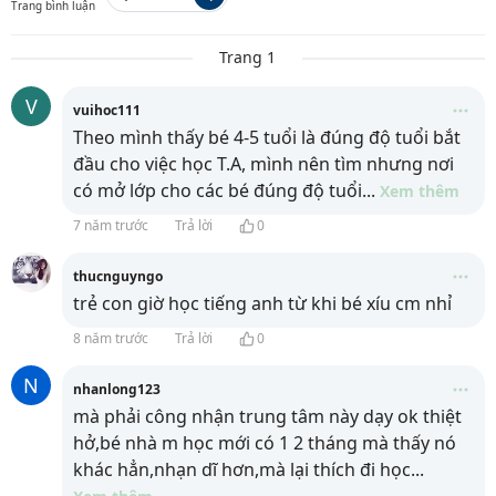
Trang bình luận
Trang 1
V
vuihoc111
Theo mình thấy bé 4-5 tuổi là đúng độ tuổi bắt
đầu cho việc học T.A, mình nên tìm nhưng nơi
có mở lớp cho các bé đúng độ tuổi
...
Xem thêm
7 năm trước
Trả lời
0
thucnguyngo
trẻ con giờ học tiếng anh từ khi bé xíu cm nhỉ
8 năm trước
Trả lời
0
N
nhanlong123
mà phải công nhận trung tâm này dạy ok thiệt
hở,bé nhà m học mới có 1 2 tháng mà thấy nó
khác hẳn,nhạn dĩ hơn,mà lại thích đi học
...