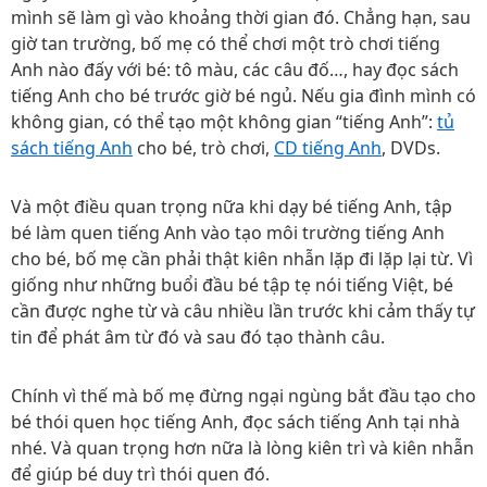
mình sẽ làm gì vào khoảng thời gian đó. Chẳng hạn, sau
giờ tan trường, bố mẹ có thể chơi một trò chơi tiếng
Anh nào đấy với bé: tô màu, các câu đố…, hay đọc sách
tiếng Anh cho bé trước giờ bé ngủ. Nếu gia đình mình có
không gian, có thể tạo một không gian “tiếng Anh”:
tủ
sách tiếng Anh
cho bé, trò chơi,
CD tiếng Anh
, DVDs.
Và một điều quan trọng nữa khi dạy bé tiếng Anh, tập
bé làm quen tiếng Anh vào tạo môi trường tiếng Anh
cho bé, bố mẹ cần phải thật kiên nhẫn lặp đi lặp lại từ. Vì
giống như những buổi đầu bé tập tẹ nói tiếng Việt, bé
cần được nghe từ và câu nhiều lần trước khi cảm thấy tự
tin để phát âm từ đó và sau đó tạo thành câu.
Chính vì thế mà bố mẹ đừng ngại ngùng bắt đầu tạo cho
bé thói quen học tiếng Anh, đọc sách tiếng Anh tại nhà
nhé. Và quan trọng hơn nữa là lòng kiên trì và kiên nhẫn
để giúp bé duy trì thói quen đó.