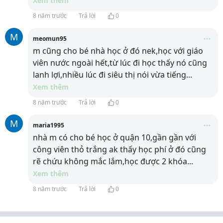
Xem thêm
8 năm trước
Trả lời
0
M
meomun95
m cũng cho bé nhà học ở đó nek,học với giáo
viên nước ngoài hết,từ lúc đi học thấy nó cũng
lanh lợi,nhiều lúc đi siêu thị nói vừa tiếng
...
Xem thêm
8 năm trước
Trả lời
0
M
maria1995
nhà m có cho bé học ở quận 10,gần gần với
công viên thỏ trắng ak thấy học phí ở đó cũng
rẽ chứu không mắc lắm,học được 2 khóa
...
Xem thêm
8 năm trước
Trả lời
0