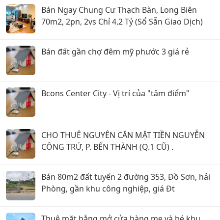
Bán Ngay Chung Cư Thạch Bàn, Long Biên
70m2, 2pn, 2vs Chỉ 4,2 Tỷ (Sổ Sẵn Giao Dịch)
Bán đất gần chợ đêm mỹ phước 3 giá rẻ
Bcons Center City - Vị trí của "tâm điểm"
CHO THUÊ NGUYÊN CĂN MẶT TIỀN NGUYỄN
CÔNG TRỨ, P. BẾN THÀNH (Q.1 CŨ) .
Bán 80m2 đất tuyến 2 đường 353, Đồ Sơn, hải
Phòng, gần khu công nghiệp, giá Đt
Thuê mặt bằng mở cửa hàng mẹ và bé khu