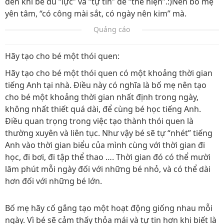
đến khi bé đủ “lực” và “tự tin” để “thể hiện”.:)Nên bố mẹ
yên tâm, “có công mài sắt, có ngày nên kim” mà.
Quảng cáo
Hãy tạo cho bé một thói quen:
Hãy tạo cho bé một thói quen có một khoảng thời gian
tiếng Anh tại nhà. Điều này có nghĩa là bố mẹ nên tạo
cho bé một khoảng thời gian nhất định trong ngày,
không nhất thiết quá dài, để cùng bé học tiếng Anh.
Điều quan trọng trong việc tạo thành thói quen là
thường xuyên và liên tục. Như vậy bé sẽ tự “nhét” tiếng
Anh vào thời gian biểu của mình cùng với thời gian đi
học, đi bơi, đi tập thể thao …. Thời gian đó có thể mười
lăm phút mỗi ngày đối với những bé nhỏ, và có thể dài
hơn đối với những bé lớn.
Bố mẹ hãy cố gắng tạo một hoạt động giống nhau mỗi
ngày. Vì bé sẽ cảm thấy thỏa mái và tự tin hơn khi biết là