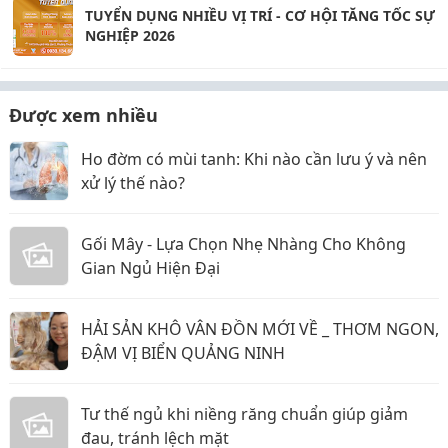
TUYỂN DỤNG NHIỀU VỊ TRÍ - CƠ HỘI TĂNG TỐC SỰ
NGHIỆP 2026
Được xem nhiều
Ho đờm có mùi tanh: Khi nào cần lưu ý và nên
xử lý thế nào?
Gối Mây - Lựa Chọn Nhẹ Nhàng Cho Không
Gian Ngủ Hiện Đại
HẢI SẢN KHÔ VÂN ĐỒN MỚI VỀ _ THƠM NGON,
ĐẬM VỊ BIỂN QUẢNG NINH
Tư thế ngủ khi niềng răng chuẩn giúp giảm
đau, tránh lệch mặt