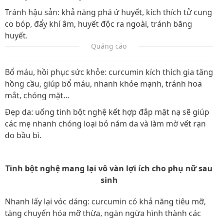
Tránh hậu sản: khả năng phá ứ huyết, kích thích tử cung
co bóp, đẩy khí âm, huyết độc ra ngoài, tránh băng
huyết.
Quảng cáo
Bổ máu, hồi phục sức khỏe: curcumin kích thích gia tăng
hồng cầu, giúp bổ máu, nhanh khỏe mạnh, tránh hoa
mắt, chóng mặt…
Đẹp da: uống tinh bột nghệ kết hợp đắp mặt nạ sẽ giúp
các mẹ nhanh chóng loại bỏ nám da và làm mờ vết rạn
do bầu bì.
Tinh bột nghệ mang lại vô vàn lợi ích cho phụ nữ sau
sinh​
Nhanh lấy lại vóc dáng: curcumin có khả năng tiêu mỡ,
tăng chuyển hóa mỡ thừa, ngăn ngừa hình thành các