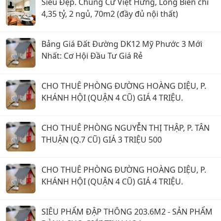
Siêu Đẹp. Chung Cư Việt Hưng, Long Biên chỉ
4,35 tỷ, 2 ngủ, 70m2 (đầy đủ nội thất)
Bảng Giá Đất Đường DK12 Mỹ Phước 3 Mới
Nhất: Cơ Hội Đầu Tư Giá Rẻ
CHO THUÊ PHÒNG ĐƯỜNG HOÀNG DIỆU, P.
KHÁNH HỘI (QUẬN 4 CŨ) GIÁ 4 TRIỆU.
CHO THUÊ PHÒNG NGUYỄN THỊ THẬP, P. TÂN
THUẬN (Q.7 CŨ) GIÁ 3 TRIỆU 500
CHO THUÊ PHÒNG ĐƯỜNG HOÀNG DIỆU, P.
KHÁNH HỘI (QUẬN 4 CŨ) GIÁ 4 TRIỆU.
SIÊU PHẨM ĐẬP THÔNG 203.6M2 - SẢN PHẨM