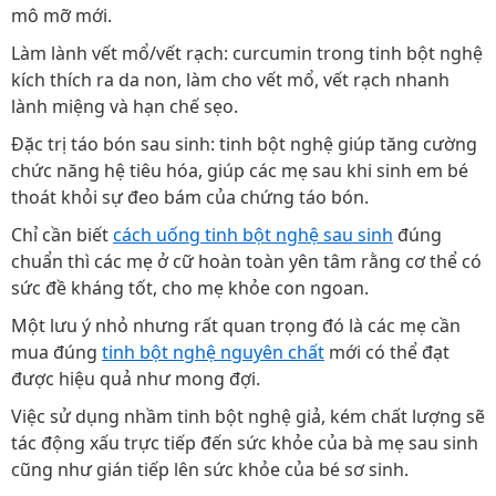
mô mỡ mới.
Làm lành vết mổ/vết rạch: curcumin trong tinh bột nghệ
kích thích ra da non, làm cho vết mổ, vết rạch nhanh
lành miệng và hạn chế sẹo.
Đặc trị táo bón sau sinh: tinh bột nghệ giúp tăng cường
chức năng hệ tiêu hóa, giúp các mẹ sau khi sinh em bé
thoát khỏi sự đeo bám của chứng táo bón.
Chỉ cần biết
cách uống tinh bột nghệ sau sinh
đúng
chuẩn thì các mẹ ở cữ hoàn toàn yên tâm rằng cơ thể có
sức đề kháng tốt, cho mẹ khỏe con ngoan.
Một lưu ý nhỏ nhưng rất quan trọng đó là các mẹ cần
mua đúng
tinh bột nghệ nguyên chất
mới có thể đạt
được hiệu quả như mong đợi.
Việc sử dụng nhầm tinh bột nghệ giả, kém chất lượng sẽ
tác động xấu trực tiếp đến sức khỏe của bà mẹ sau sinh
cũng như gián tiếp lên sức khỏe của bé sơ sinh.