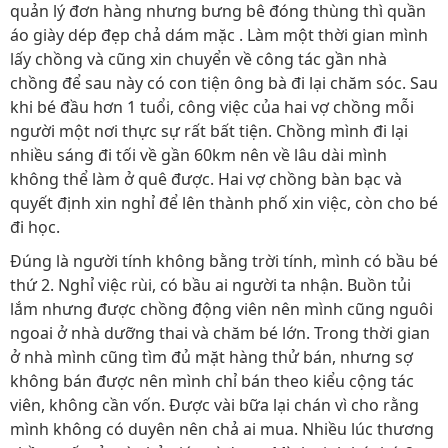
quản lý đơn hàng nhưng bưng bê đóng thùng thì quần
áo giày dép đẹp chả dám mặc . Làm một thời gian mình
lấy chồng và cũng xin chuyển về công tác gần nhà
chồng để sau này có con tiện ông bà đi lại chăm sóc. Sau
khi bé đầu hơn 1 tuổi, công việc của hai vợ chồng mỗi
người một nơi thực sự rất bất tiện. Chồng mình đi lại
nhiều sáng đi tối về gần 60km nên về lâu dài mình
không thể làm ở quê được. Hai vợ chồng bàn bạc và
quyết định xin nghỉ để lên thành phố xin việc, còn cho bé
đi học.
Đúng là người tính không bằng trời tính, mình có bầu bé
thứ 2. Nghỉ việc rùi, có bầu ai người ta nhận. Buồn tủi
lắm nhưng được chồng động viên nên mình cũng nguôi
ngoai ở nhà dưỡng thai và chăm bé lớn. Trong thời gian
ở nhà mình cũng tìm đủ mặt hàng thử bán, nhưng sợ
không bán được nên mình chỉ bán theo kiểu cộng tác
viên, không cần vốn. Được vài bữa lại chán vì cho rằng
mình không có duyên nên chả ai mua. Nhiều lúc thương