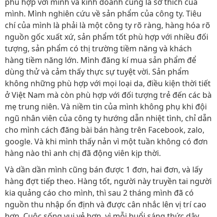
phù hợp với mình và kinh doanh cũng là sở thích của
mình. Mình nghiên cứu về sản phẩm của công ty. Tiêu
chí của mình là phải là một công ty rõ ràng, hàng hóa rõ
nguồn gốc xuất xứ, sản phẩm tốt phù hợp với nhiều đối
tượng, sản phẩm có thị trường tiềm năng và khách
hàng tiềm năng lớn. Mình đăng kí mua sản phẩm để
dùng thử và cảm thấy thực sự tuyệt vời. Sản phẩm
không những phù hợp với mọi loại da, điều kiện thời tiết
ở Việt Nam mà còn phù hợp với đối tượng trẻ đến các bà
mẹ trung niên. Và niềm tin của mình không phụ khi đội
ngũ nhân viên của công ty hướng dẫn nhiệt tình, chỉ dẫn
cho mình cách đăng bài bán hàng trên Facebook, zalo,
google. Và khi mình thấy nản vì một tuần không có đơn
hàng nào thì anh chị đã động viên kịp thời.
Và dần dần mình cũng bán được 1 đơn, hai đơn, và lấy
hàng đợt tiếp theo. Hàng tốt, người này truyền tai người
kia quảng cáo cho mình, thì sau 2 tháng mình đã có
nguồn thu nhập ổn định và được cân nhắc lên vị trí cao
hơn. Cuộc sống vui vẻ hơn, vì mỗi buổi sáng thức dậy