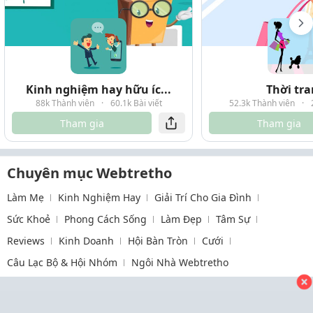
Kinh nghiệm hay hữu íc...
Thời tr
88k Thành viên
·
60.1k Bài viết
52.3k Thành viên
·
Tham gia
Tham gia
Chuyên mục Webtretho
Làm Mẹ
Kinh Nghiệm Hay
Giải Trí Cho Gia Đình
Sức Khoẻ
Phong Cách Sống
Làm Đẹp
Tâm Sự
Reviews
Kinh Doanh
Hội Bàn Tròn
Cưới
Câu Lạc Bộ & Hội Nhóm
Ngôi Nhà Webtretho