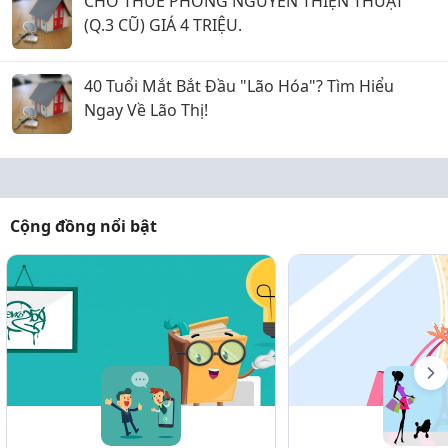
CHO THUÊ PHÒNG NGUYỄN THIỆN THUẬT
(Q.3 CŨ) GIÁ 4 TRIỆU.
40 Tuổi Mắt Bắt Đầu "Lão Hóa"? Tìm Hiểu
Ngay Về Lão Thị!
Cộng đồng nổi bật