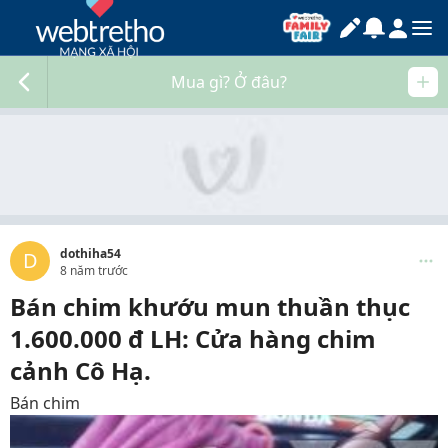
Mua gì? Ở đâu?
dothiha54
D
8 năm trước
Bán chim khướu mun thuần thục
1.600.000 đ LH: Cửa hàng chim
cảnh Cô Hạ.
Bán chim