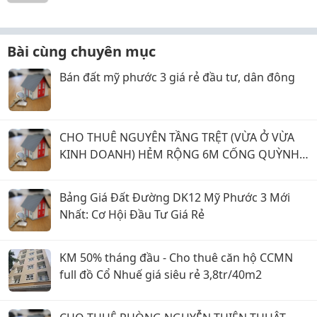
Bài cùng chuyên mục
Bán đất mỹ phước 3 giá rẻ đầu tư, dân đông
CHO THUÊ NGUYÊN TẦNG TRỆT (VỪA Ở VỪA
KINH DOANH) HẺM RỘNG 6M CỐNG QUỲNH,
P. BẾN THÀNH (Q.1 CŨ) GIÁ 15 TRIỆU.
Bảng Giá Đất Đường DK12 Mỹ Phước 3 Mới
Nhất: Cơ Hội Đầu Tư Giá Rẻ
KM 50% tháng đầu - Cho thuê căn hộ CCMN
full đồ Cổ Nhuế giá siêu rẻ 3,8tr/40m2