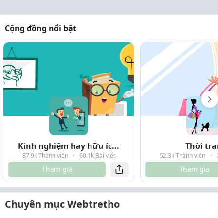
Cộng đồng nổi bật
Kinh nghiệm hay hữu íc...
Thời tr
87.9k Thành viên
·
60.1k Bài viết
52.3k Thành viên
·
Tham gia
Tham gia
Chuyên mục Webtretho