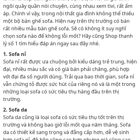
ngôi quây quần nói chuyện, cùng nhau xem tivi, rất ấm
áp. Chính vì vậy, trong nội thất gia đình không thể thiếu
một bộ bàn ghế sofa. Hiện nay trên thị trường có bán
rất nhiều mẫu bàn ghế sofa. Sẽ có không ít suy nghĩ
chọn sofa nào để không lỗi mốt? Hãy cũng Shop thanh
lý số 1 tìm hiểu đáp án ngay sau đây nhé.
1. Sofa nỉ
Sofa nỉ rất được ưa chuộng bởi kiểu dáng trẻ trung, hiện
đại, nhiều màu sắc và có giá bán phải chăng, phù hợp
với đại đa số người dùng. Trải qua bao thời gian, sofa nỉ
vẫn chứng tỏ được sức hút của riêng nó và là một trong
những loại sofa có sức tiêu thụ hàng đầu trên thị
trường.
2. Sofa da
Sofa da cũng là loại sofa có sức tiêu thụ tốt trên thị
trường và không bao giờ lỗi mốt qua năm tháng. Sofa
da có thiết kế sang trọng và đẳng cấp hơn, dễ vệ sinh
hơn sofa nỉ, độ bền cũng cao hơn nhưng giá cũng cao