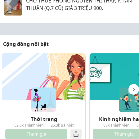
CHO THUÊ PHÒNG NGUYỄN THỊ THẬP, P. TÂN
THUẬN (Q.7 CŨ) GIÁ 3 TRIỆU 900.
Cộng đồng nổi bật
Thời trang
Kinh nghiệm hay
52.3k Thành viên
·
25.3k Bài viết
88k Thành viên
·
6
Tham gia
Tham gia