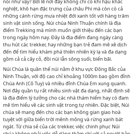
nói như vậy? Bởi lẽ nơi đây không chỉ có khí hậu khắc
nghiệt, khô hạn đặc trưng của châu Phi mà còn có cả
những cánh rừng mưa nhiệt đới xanh tốt với hàng trăm
sinh vật sinh sống. Núi chúa Ninh Thuận chính là địa
điểm Trekking mà mình muốn giới thiệu đến các bạn
trong ngày hôm nay. Đây là địa điểm đang ngày càng
thu hút các trekker, hay những bạn trẻ đam mê xê dịch
đến để tìm hiểu khám phá thiên nhiên kỳ lạ và đa dạng
gồm cả cả cây cỏ, đồi núi lẫn sông suối, biển bãi.
Núi Chúa là quần thể núi nằm ở khu vực Đông Bắc của
Ninh Thuận, với độ cao chỉ khoảng 1000m bao gồm đỉnh
Chúa Anh (Cô Tuy) và nhiều đỉnh Chúa Em xung quanh.
Nơi đây quần tụ rất nhiều sinh vật đa dạng, nhất định sẽ
là địa điểm lý tưởng cho các nhà thám hiểm hay có đam
mê tìm hiểu về các sinh vật trong tự nhiên. Đặc biệt, Núi
chúa sẽ mang đến cho các bạn không gian giao hoà
tuyệt vời giữa biển trời mênh mông và rừng xanh bát
ngát. Từ chia sẻ của các trekker, việc chinh phục Núi
chúa không phải việc dễ dàng thậm chí với cả người bản