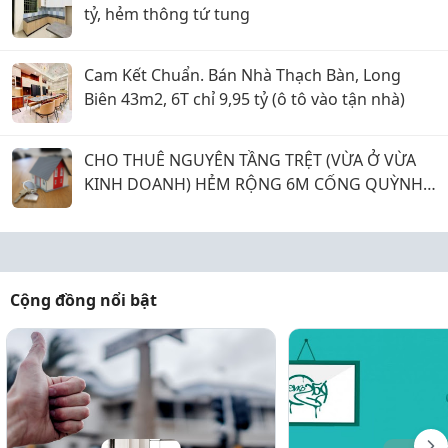
tỷ, hẻm thông tứ tung
Cam Kết Chuẩn. Bán Nhà Thạch Bàn, Long
Biên 43m2, 6T chỉ 9,95 tỷ (ô tô vào tận nhà)
CHO THUÊ NGUYÊN TẦNG TRỆT (VỪA Ở VỪA
KINH DOANH) HẺM RỘNG 6M CỐNG QUỲNH,
P. BẾN THÀNH (Q.1 CŨ) GIÁ 15 TRIỆU.
Cộng đồng nổi bật