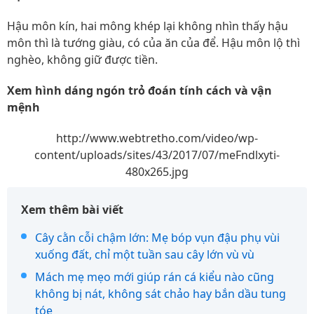
Hậu môn kín, hai mông khép lại không nhìn thấy hậu
môn thì là tướng giàu, có của ăn của để. Hậu môn lộ thì
nghèo, không giữ được tiền.
Xem hình dáng ngón trỏ đoán tính cách và vận
mệnh
http://www.webtretho.com/video/wp-
content/uploads/sites/43/2017/07/meFndlxyti-
480x265.jpg
Xem thêm bài viết
Cây cằn cỗi chậm lớn: Mẹ bóp vụn đậu phụ vùi
xuống đất, chỉ một tuần sau cây lớn vù vù
Mách mẹ mẹo mới giúp rán cá kiểu nào cũng
không bị nát, không sát chảo hay bắn dầu tung
tóe