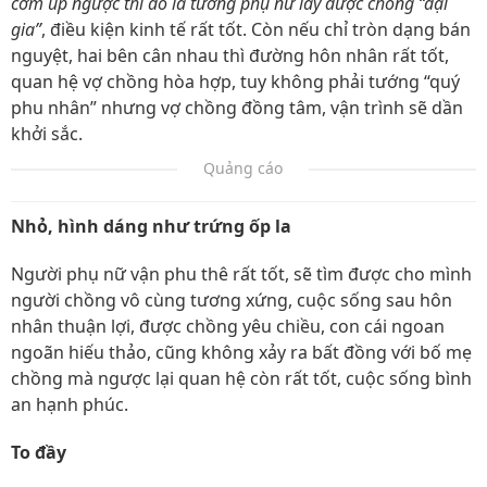
cơm úp ngược thì đó là tướng phụ nữ lấy được chồng “đại
gia”
, điều kiện kinh tế rất tốt. Còn nếu chỉ tròn dạng bán
nguyệt, hai bên cân nhau thì đường hôn nhân rất tốt,
quan hệ vợ chồng hòa hợp, tuy không phải tướng “quý
phu nhân” nhưng vợ chồng đồng tâm, vận trình sẽ dần
khởi sắc.
Quảng cáo
Nhỏ, hình dáng như trứng ốp la
Người phụ nữ vận phu thê rất tốt, sẽ tìm được cho mình
người chồng vô cùng tương xứng, cuộc sống sau hôn
nhân thuận lợi, được chồng yêu chiều, con cái ngoan
ngoãn hiếu thảo, cũng không xảy ra bất đồng với bố mẹ
chồng mà ngược lại quan hệ còn rất tốt, cuộc sống bình
an hạnh phúc.
To đầy