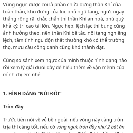
Vùng ngực được coi là phần chứa đựng thần Khí của
toàn thân, kho đựng của lục phủ ngũ tạng, ngực ngay
thẳng rộng rãi chắc chắn thì thần Khí an hoà, phú quý
khả kỳ, trí cao tài lớn. Ngực hẹp, lệch lạc thì bụng cũng
ảnh hưởng theo, nên thần Khí bế tắc, nội tạng nghiêng
lệch, tâm tình ngu độn thất thường khó có thể trường
thọ, mưu cầu công danh cũng khó thành đạt.
Cùng so sánh xem ngực của mình thuộc hình dạng nào
rồi xem lý giải dưới đây để hiểu thêm về vận mệnh của
mình chị em nhé!
1. HÌNH DÁNG “NÚI ĐÔI”
Tròn đầy
Trước tiên nói về vẻ bề ngoài, nếu vòng này càng tròn
trịa thì càng tốt, nếu có
vòng ngực tròn đầy như 2 bát ăn