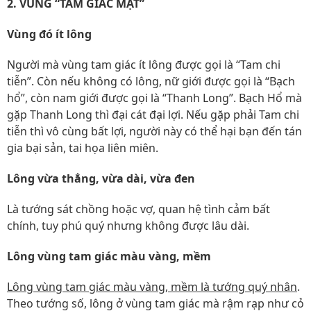
2. VÙNG “TAM GIÁC MẬT”
Vùng đó ít lông
Người mà vùng tam giác ít lông được gọi là “Tam chi
tiễn”. Còn nếu không có lông, nữ giới được gọi là “Bạch
hổ”, còn nam giới được gọi là “Thanh Long”. Bạch Hổ mà
gặp Thanh Long thì đại cát đại lợi. Nếu gặp phải Tam chi
tiễn thì vô cùng bất lợi, người này có thể hại bạn đến tán
gia bại sản, tai họa liên miên.
Lông vừa thẳng, vừa dài, vừa đen
Là tướng sát chồng hoặc vợ, quan hệ tình cảm bất
chính, tuy phú quý nhưng không được lâu dài.
Lông vùng tam giác màu vàng, mềm
Lông vùng tam giác màu vàng, mềm là tướng quý nhân
.
Theo tướng số, lông ở vùng tam giác mà rậm rạp như cỏ