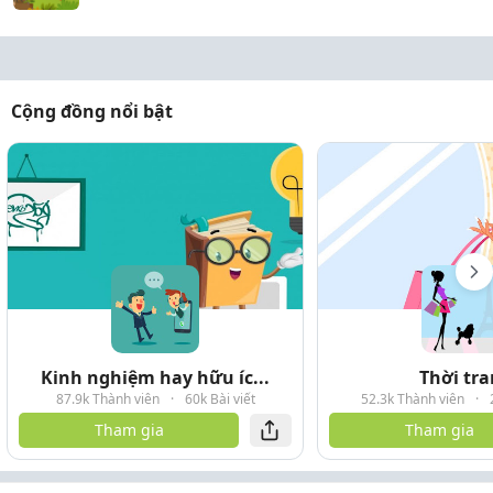
Cộng đồng nổi bật
Kinh nghiệm hay hữu íc...
Thời tr
87.9k Thành viên
·
60k Bài viết
52.3k Thành viên
·
Tham gia
Tham gia