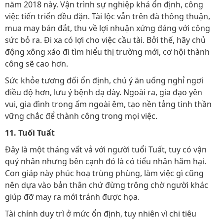
năm 2018 này. Vận trình sự nghiệp khá ổn định, công
việc tiến triển đều đặn. Tài lộc vẫn trên đà thông thuận,
mua may bán đắt, thu về lợi nhuận xứng đáng với công
sức bỏ ra. Đi xa có lợi cho việc cầu tài. Bởi thế, hãy chủ
động xông xáo đi tìm hiểu thị trường mới, cơ hội thành
công sẽ cao hơn.
Sức khỏe tương đối ổn định, chú ý ăn uống nghỉ ngơi
điều độ hơn, lưu ý bệnh dạ dày. Ngoài ra, gia đạo yên
vui, gia đình trong ấm ngoài êm, tạo nền tảng tinh thần
vững chắc để thành công trong mọi việc.
11. Tuổi Tuất
Đây là một tháng vất vả với người tuổi Tuất, tuy có vận
quý nhân nhưng bên cạnh đó là có tiểu nhân hãm hại.
Con giáp này phúc hoạ trùng phùng, làm việc gì cũng
nên dựa vào bản thân chứ đừng trông chờ người khác
giúp đỡ may ra mới tránh được họa.
Tài chính duy trì ở mức ổn định, tuy nhiên vì chi tiêu