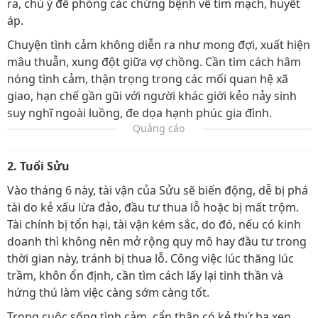
ra, chú ý đề phòng các chứng bệnh về tim mạch, huyết
áp.
Chuyện tình cảm không diễn ra như mong đợi, xuất hiện
mâu thuẫn, xung đột giữa vợ chồng. Cần tìm cách hâm
nóng tình cảm, thận trọng trong các mối quan hệ xã
giao, hạn chế gần gũi với người khác giới kẻo nảy sinh
suy nghĩ ngoài luồng, đe dọa hạnh phúc gia đình.
Quảng cáo
2. Tuổi Sửu
Vào tháng 6 này, tài vận của Sửu sẽ biến động, dễ bị phá
tài do kẻ xấu lừa đảo, đầu tư thua lỗ hoặc bị mất trộm.
Tài chính bị tổn hại, tài vận kém sắc, do đó, nếu có kinh
doanh thì không nên mở rộng quy mô hay đầu tư trong
thời gian này, tránh bị thua lỗ. Công việc lúc thăng lúc
trầm, khôn ổn định, cần tìm cách lấy lại tinh thần và
hứng thú làm việc càng sớm càng tốt.
Trong cuộc sống tình cảm, cẩn thận có kẻ thứ ba xen