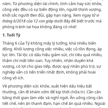
năm. Từ phương diện tài chính, tình cảm hay sức khỏe,
công việc đều có sự biến động lớn, người thịnh vượng,
khởi sắc người đen đủi, gặp hạn nặng. Xem ngay
tử vi
tháng 6/2018 của 12 con giáp
dưới đây để biết trước mà
phòng tránh tai họa không đáng có nhé!
1. Tuổi Tý
Tháng 6 của Tý không mấy lý tưởng, khá nhiều biến
động. Khối lượng công việc nhiều, việc cũ tồn đọng, áp
lực lớn. Tài lộc có dấu hiệu giảm sút, chi tiêu quá nhiều,
thậm chí mất tiền oan. Tuy nhiên, nhân duyên khá
vượng, có lợi cho giao tiếp, được quý nhân phù trợ, sự
nghiệp vẫn có tiến triển nhất định, không phải hoài
công vô ích.
Về phương diện sức khỏe, xuât hiện dấu hiệu bất
thường, cần đi khám sớm để kịp thời chữa trị. Cần cân
bằng thời gian làm việc và nghỉ ngơi. Ăn uống cũng cần
tiết chế, nên ăn thanh đạm, hạn chế ăn quá nhiều. Ngoài