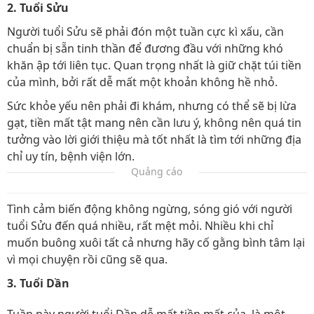
2. Tuổi Sửu
Người tuổi Sửu sẽ phải đón một tuần cực kì xấu, cần
chuẩn bị sẵn tinh thần để đương đầu với những khó
khăn ập tới liên tục. Quan trọng nhất là giữ chặt túi tiền
của mình, bởi rất dễ mất một khoản không hề nhỏ.
Sức khỏe yếu nên phải đi khám, nhưng có thể sẽ bị lừa
gạt, tiền mất tật mang nên cần lưu ý, không nên quá tin
tưởng vào lời giới thiệu mà tốt nhất là tìm tới những địa
chỉ uy tín, bệnh viện lớn.
Quảng cáo
Tình cảm biến động không ngừng, sóng gió với người
tuổi Sửu đến quá nhiều, rất mệt mỏi. Nhiều khi chỉ
muốn buông xuôi tất cả nhưng hãy cố gằng bình tâm lại
vì mọi chuyện rồi cũng sẽ qua.
3. Tuổi Dần