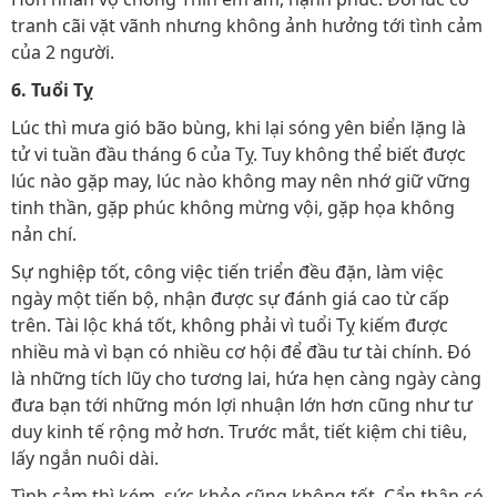
tranh cãi vặt vãnh nhưng không ảnh hưởng tới tình cảm
của 2 người.
6. Tuổi Tỵ
Lúc thì mưa gió bão bùng, khi lại sóng yên biển lặng là
tử vi tuần đầu tháng 6 của Tỵ. Tuy không thể biết được
lúc nào gặp may, lúc nào không may nên nhớ giữ vững
tinh thần, gặp phúc không mừng vội, gặp họa không
nản chí.
Sự nghiệp tốt, công việc tiến triển đều đặn, làm việc
ngày một tiến bộ, nhận được sự đánh giá cao từ cấp
trên. Tài lộc khá tốt, không phải vì tuổi Tỵ kiếm được
nhiều mà vì bạn có nhiều cơ hội để đầu tư tài chính. Đó
là những tích lũy cho tương lai, hứa hẹn càng ngày càng
đưa bạn tới những món lợi nhuận lớn hơn cũng như tư
duy kinh tế rộng mở hơn. Trước mắt, tiết kiệm chi tiêu,
lấy ngắn nuôi dài.
Tình cảm thì kém, sức khỏe cũng không tốt. Cẩn thận có