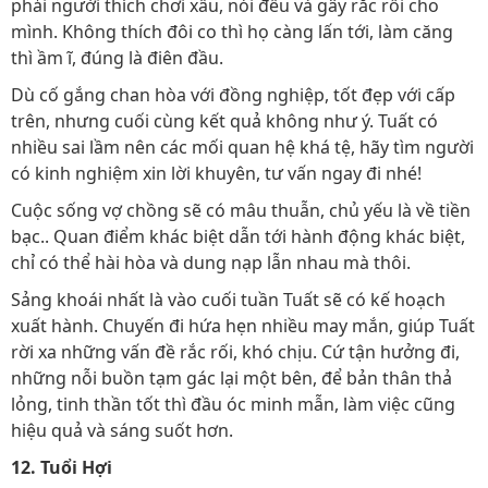
phải người thích chơi xấu, nói đểu và gây rắc rối cho
mình. Không thích đôi co thì họ càng lấn tới, làm căng
thì ầm ĩ, đúng là điên đầu.
Dù cố gắng chan hòa với đồng nghiệp, tốt đẹp với cấp
trên, nhưng cuối cùng kết quả không như ý. Tuất có
nhiều sai lầm nên các mối quan hệ khá tệ, hãy tìm người
có kinh nghiệm xin lời khuyên, tư vấn ngay đi nhé!
Cuộc sống vợ chồng sẽ có mâu thuẫn, chủ yếu là về tiền
bạc.. Quan điểm khác biệt dẫn tới hành động khác biệt,
chỉ có thể hài hòa và dung nạp lẫn nhau mà thôi.
Sảng khoái nhất là vào cuối tuần Tuất sẽ có kế hoạch
xuất hành. Chuyến đi hứa hẹn nhiều may mắn, giúp Tuất
rời xa những vấn đề rắc rối, khó chịu. Cứ tận hưởng đi,
những nỗi buồn tạm gác lại một bên, để bản thân thả
lỏng, tinh thần tốt thì đầu óc minh mẫn, làm việc cũng
hiệu quả và sáng suốt hơn.
12. Tuổi Hợi