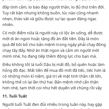
đắp tình cảm, lo báo đáp người thân, lo đủ thứ trên đời.
Tuy rất bận nhưng không buồn, lúc nào cũng nhanh
nhẹn, tháo vát và giữu được sự lạc quan đáng ngạc
nhiên.
Có một điểm nữa là người này có lộc ăn uống, dễ được
mời di ăn ngon hoặc tặng đồ ăn đắt tiền. Đây là món
quà để bồi bổ cho bản mệnh trong ngày phải chạy đông
chạy tây đấy. Nhớ ăn thật ngon và cảm ơn người mời
mình nhé, họ đang tiếp thêm động lực cho bạn mà.
Điều không tốt là tuổi Dậu bị mất đồ, bỏ quên hoặc làm
hỏng đồ đạc. Mất tiền để mua đồ mới đã tiếc, tiếc hơn là
có những món kỉ niệm, giá trị về mặt tinh thần rất lớn,
không thể có lại lần thứ hai. Bản mệnh nhớ cẩn thận
hơn nhé, tạm thời coi như hết duyên với chúng rồi vậy
11. Tuổi Tuất
Người tuổi Tuất đen đủi nhiều trong tuần này, hay gặp