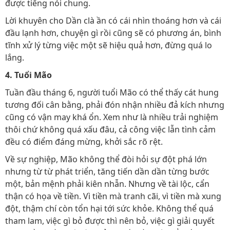
được tiếng nói chung.
Lời khuyên cho Dần clà ần có cái nhìn thoáng hơn và cái
đầu lạnh hơn, chuyện gì rồi cũng sẽ có phương án, bình
tĩnh xử lý từng việc một sẽ hiệu quả hơn, đừng quá lo
lắng.
4. Tuổi Mão
Tuần đầu tháng 6, người tuổi Mão có thể thấy cát hung
tương đối cân bằng, phải đón nhận nhiều đả kích nhưng
cũng có vận may khá ổn. Xem như là nhiều trải nghiệm
thôi chứ không quá xấu đâu, cả công việc lẫn tình cảm
đều có điểm đáng mừng, khởi sắc rõ rệt.
Về sự nghiệp, Mão không thể đòi hỏi sự đột phá lớn
nhưng từ từ phát triển, tăng tiến dần dần từng bước
một, bản mệnh phải kiên nhẫn. Nhưng về tài lộc, cẩn
thận có họa về tiền. Vì tiền mà tranh cãi, vì tiền mà xung
đột, thậm chí còn tổn hại tới sức khỏe. Không thể quá
tham lam, việc gì bỏ được thì nên bỏ, việc gì giải quyết