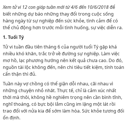
Xem tử vi 12 con giáp tuần mới từ 4/6 đến 10/6/2018
để
biết những dự báo những thay đổi trong cuộc sống
hàng ngày từ sự nghiệp đến sức khỏe, tình cảm để có
thể chủ động hơn trước mỗi tình huống, sự việc diễn ra.
1. Tuổi Tý
Tử vi tuần đầu tiên tháng 6 của người tuổi Tý gặp khá
nhiều khó khăn, trắc trở về đường sự nghiệp. Làm việc
mơ hồ, lạc phương hướng nên kết quả chưa cao. Do đó,
nguồn tài lộc không đến, nên chi tiêu tiết kiệm, tính toán
cẩn thận thì đủ.
Tuần này vợ chồng có thể giận dỗi nhau, cãi nhau vì
những chuyện nhỏ nhăt. Thực tế, chỉ là cảm xúc nhất
thời mà thôi, không hề nghiêm trọng nên cần bình tĩnh,
nghĩ thoáng, có bực bội lắm cũng im lặng một lát rồi
trao đổi với nửa kia để sớm làm hòa. Sức khỏe tương đối
ổn định.