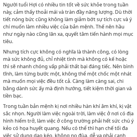
Người tuổi Hợi có nhiều tin tốt về sức khỏe trong tuần
này, cảm thấy thoải mái và tràn đầy năng lượng. Dù thời
tiết nóng bức cũng không làm giảm bớt sự tích cực và ý
chí muốn làm nhiều việc của bản mệnh. Thế nên hầu
như ngày nào cũng lăn xa, quyết tâm tiến hành mọi mục
tiêu.
Nhưng tích cực không có nghĩa là thành công, có lòng
mà sức không đủ, chỉ nhiệt tình mà không có kế hoặc
thì sẽ nhanh chóng vấp phải thất bại đáng tiếc. Nên bình
tĩnh, làm từng bước một, không thể một chốc một nhát
mà muốn mọi việc đều tốt cả. Càng làm càng sai, chi
bằng dành sức ấy mà định hướng, tiết kiệm thời gian và
tiền bạc.
Trong tuần bản mệnh kị nơi nhiều hàn khí âm khí, kị vật
sắc nhọn. Người làm việc ngoài trời, làm việc ở nơi có địa
hình hiểm trở, làm việc ở công trường phải hết sức chú ý
kẻo có họa huyết quang. Nếu có thể thì hạn chế tối đa
việc sử dụng dao kéo, không no đùa, dễ va phải cạnh