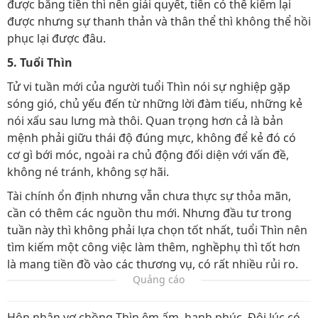
được bằng tiền thì nên giải quyết, tiền có thể kiếm lại
được nhưng sự thanh thản và thân thể thì không thể hồi
phục lại được đâu.
5. Tuổi Thìn
Tử vi tuần mới của người tuổi Thìn nói sự nghiệp gặp
sóng gió, chủ yếu đến từ những lời đàm tiếu, những kẻ
nói xấu sau lưng mà thôi. Quan trọng hơn cả là bản
mệnh phải giữu thái độ đúng mực, không để kẻ đó có
cơ gì bới móc, ngoài ra chủ động đối diện với vấn đề,
không né tránh, không sợ hãi.
Tài chính ổn định nhưng vẫn chưa thực sự thỏa mãn,
cần có thêm các nguồn thu mới. Nhưng đầu tư trong
tuần này thì không phải lựa chọn tốt nhất, tuổi Thìn nên
tìm kiếm một công việc làm thêm, nghềphụ thì tốt hơn
là mang tiền đồ vào các thương vụ, có rất nhiều rủi ro.
Quảng cáo
Hôn nhân vợ chồng Thìn êm ấm, hạnh phúc. Đôi lúc có