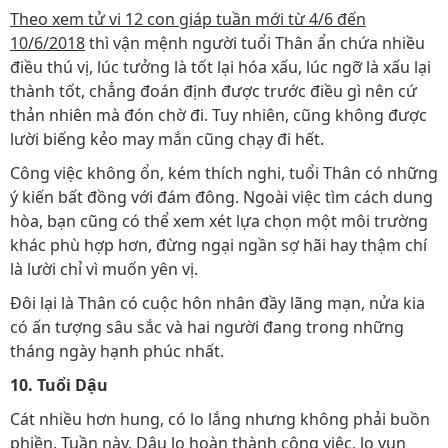
Theo xem tử vi 12 con giáp tuần mới từ 4/6 đến
10/6/2018
thì vận mệnh người tuổi Thân ẩn chứa nhiều
điều thú vị, lúc tưởng là tốt lại hóa xấu, lúc ngỡ là xấu lại
thành tốt, chẳng đoán định được trước điều gì nên cứ
thản nhiên mà đón chờ đi. Tuy nhiên, cũng không được
lười biếng kẻo may mắn cũng chạy đi hết.
Công việc không ổn, kém thích nghi, tuổi Thân có những
ý kiến bất đồng với đám đông. Ngoài việc tìm cách dung
hòa, bạn cũng có thể xem xét lựa chọn một môi trường
khác phù hợp hơn, đừng ngại ngần sợ hãi hay thậm chí
là lười chỉ vì muốn yên vị.
Đôi lại là Thân có cuộc hôn nhân đầy lãng mạn, nửa kia
có ấn tượng sâu sắc và hai người đang trong những
tháng ngày hạnh phúc nhất.
10. Tuổi Dậu
Cát nhiều hơn hung, có lo lắng nhưng không phải buồn
phiền. Tuần này, Dậu lo hoàn thành công việc, lo vun