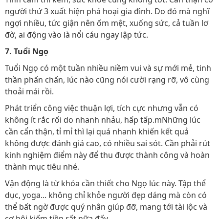
người thứ 3 xuất hiện phá hoại gia đình. Do đó mà nghĩ
ngợi nhiều, tức giận nên ốm mệt, xuống sức, cả tuần lơ
đờ, ai động vào là nổi cáu ngay lập tức.
7. Tuổi Ngọ
Tuổi Ngọ có một tuần nhiều niềm vui và sự mới mẻ, tinh
thần phấn chấn, lúc nào cũng nói cười rạng rỡ, vô cùng
thoải mái rồi.
Phát triển công việc thuận lợi, tích cực nhưng vẫn có
không ít rắc rối do nhanh nhảu, hấp tấp.mNhững lúc
cần cẩn thận, tỉ mỉ thì lại quá nhanh khiến kết quả
không được đánh giá cao, có nhiều sai sót. Cần phải rút
kinh nghiệm điểm này để thu được thành công và hoàn
thành mục tiêu nhé.
Vận động là từ khóa cần thiết cho Ngọ lúc này. Tập thể
dục, yoga... không chỉ khỏe người đẹp dáng mà còn có
thể bất ngờ được quý nhân giúp đỡ, mang tới tài lộc và
cơ hội kiếm tiền rất nữa đấy.