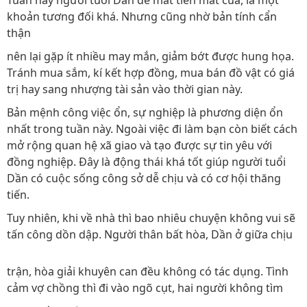
Tuần này người tuổi Dần dễ mất tiền mất của, là một
khoản tương đối khá. Nhưng cũng nhờ bản tính cẩn
thận
nên lại gặp ít nhiều may mắn, giảm bớt được hung họa.
Tránh mua sắm, kí kết hợp đồng, mua bán đồ vật có giá
trị hay sang nhượng tài sản vào thời gian này.
Bản mệnh công việc ổn, sự nghiệp là phương diện ổn
nhất trong tuần này. Ngoài việc đi làm bạn còn biết cách
mở rộng quan hệ xã giao và tạo được sự tin yêu với
đồng nghiệp. Đây là động thái khá tốt giúp người tuổi
Dần có cuộc sống công sở dễ chịu và có cơ hội thăng
tiến.
Tuy nhiên, khi về nhà thì bao nhiêu chuyện không vui sẽ
tấn công dồn dập. Người thân bất hòa, Dần ở giữa chịu
trận, hòa giải khuyên can đều không có tác dụng. Tình
cảm vợ chồng thì đi vào ngõ cụt, hai người không tìm