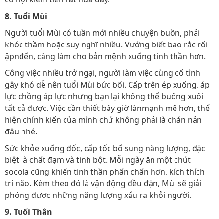
8. Tuổi Mùi
Người tuổi Mùi có tuần mới nhiều chuyện buồn, phải
khóc thầm hoặc suy nghĩ nhiều. Vướng biết bao rắc rối
ậpnđến, càng làm cho bản mệnh xuống tinh thần hơn.
Công việc nhiều trở ngại, người làm việc cùng cố tình
gây khó dễ nên tuổi Mùi bức bối. Cấp trên ép xuống, áp
lực chồng áp lực nhưng bạn lại không thể buông xuôi
tất cả được. Việc cần thiết bây giờ lànmạnh mẽ hơn, thể
hiện chính kiến của mình chứ không phải là chán nản
đâu nhé.
Sức khỏe xuống đốc, cấp tốc bổ sung năng lượng, đặc
biệt là chất đạm và tinh bột. Mỗi ngày ăn một chút
socola cũng khiến tinh thần phấn chấn hơn, kích thích
trí não. Kèm theo đó là vận động đều đặn, Mùi sẽ giải
phóng được những năng lượng xấu ra khỏi người.
9. Tuổi Thân